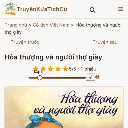
TruyệnXưaTíchCũ
Trang chủ
>
Cổ tích Việt Nam
>
Hòa thượng và người
thợ giày
← Truyện trước
Truyện sau →
Hòa thượng và người thợ giày
5
/
5
- 1
phiếu
14px
🖶
🌙