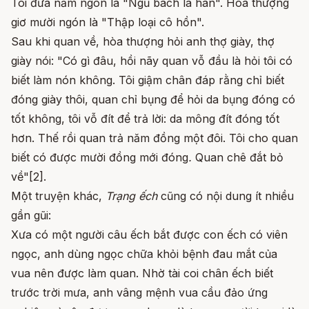
Tôi đưa năm ngón là "Ngũ bách la hán". Hòa thượng
giơ mười ngón là "Thập loại cô hồn".
Sau khi quan về, hòa thượng hỏi anh thợ giày, thợ
giày nói: "Có gì đâu, hồi nãy quan vỗ đầu là hỏi tôi có
biết làm nón không. Tôi giậm chân đáp rằng chỉ biết
đóng giày thôi, quan chỉ bụng để hỏi da bụng đóng có
tốt không, tôi vỗ đít để trả lời: da mông đít đóng tốt
hơn. Thế rồi quan trả năm đồng một đôi. Tôi cho quan
biết có được mười đồng mới đóng
.
Quan chê đắt bỏ
về"[2].
Một truyện khác,
Trạng ếch
cũng có nội dung ít nhiều
gần gũi:
Xưa có một người câu ếch bắt được con ếch có viên
ngọc, anh dùng ngọc chữa khỏi bệnh đau mắt của
vua nên được làm quan. Nhờ tài coi chân ếch biết
trước trời mưa, anh vâng mệnh vua cầu đảo ứng