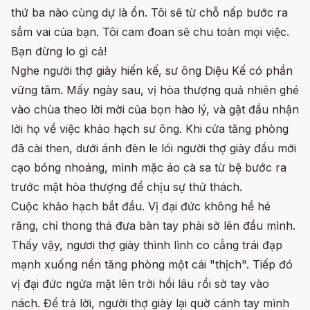
thứ ba nào cùng dự là ổn. Tôi sẽ từ chỗ nấp bước ra
sắm vai của bạn. Tôi cam đoan sẽ chu toàn mọi việc.
Bạn đừng lo gì cả!
Nghe người thợ giày hiến kế, sư ông Diệu Kế có phần
vững tâm. Mấy ngày sau, vị hòa thượng quả nhiên ghé
vào chùa theo lời mời của bọn hào lý, và gật đầu nhận
lời họ về việc khảo hạch sư ông. Khi cửa tăng phòng
đã cài then, dưới ánh đèn le lói người thợ giày đầu mới
cạo bóng nhoáng, mình mặc áo cà sa từ bệ bước ra
trước mặt hòa thượng để chịu sự thử thách.
Cuộc khảo hạch bắt đầu. Vị đại đức không hề hé
răng, chỉ thong thả đưa bàn tay phải sờ lên đầu mình.
Thấy vậy, ngươi thợ giày thình lình co cẳng trái đạp
mạnh xuống nền tăng phòng một cái "thịch". Tiếp đó
vị đại đức ngửa mặt lên trời hồi lâu rồi sờ tay vào
nách. Để trả lời, người thợ giày lại quờ cánh tay mình