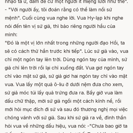
nhạo ta ư, dám đề cử một người ít miệng lưỡi như thế".
- "Với người ấy, tôi đoán rằng có thể làm nổi sứ
mệnh". Cuối cùng vua nghe lời. Vua Hy-lạp khi nghe
nói đến tên vị sứ giả, thì bảo riêng người hầu của
mình:
"Đó là một vị lớn nhất trong những người đạo Hồi, ta
sẽ có cách thử hắn trước khi tiếp". Lúc sứ giả vào, vua
chỉ một ngón tay lên trời. Dùng ngón tay của mình, sứ
giả chỉ lên trời rồi lại chỉ xuống đất. Vua giơ ngón tay
chỉ vào mặt sứ giả, sứ giả giơ hai ngón tay chỉ vào mặt
vua. Vua lấy một quả ô-liu ở dưới nệm đưa cho xem,
sứ giả móc túi lấy quả trứng đưa ra. Bấy giờ vua làm
dấu chữ thập, mời sứ giả ngồi một cách kính nể, rồi
mới hỏi mục đích đi sứ và sau đó thương nghị mọi việc
chóng vánh với sứ giả. Sau khi sứ giả ra về, đình thần
hỏi vua về những dấu hiệu, vua nói: -"Chưa bao giờ ta