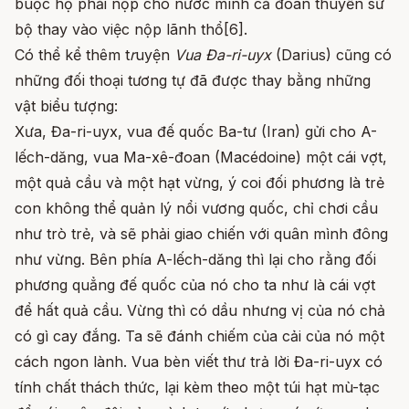
buộc họ phải nộp cho nước mình cả đoàn thuyền sứ
bộ thay vào việc nộp lãnh thổ[6].
Có thể kể thêm t
r
uyện
Vua Đa-ri-uyx
(Darius) cũng có
những đối thoại tương tự đã được thay bằng những
vật biểu tượng:
Xưa, Đa-ri-uyx, vua đế quốc Ba-tư (Iran) gửi cho A-
lếch-dăng, vua Ma-xê-đoan (Macédoine) một cái vợt,
một quả cầu và một hạt vừng, ý coi đối phương là trẻ
con không thể quản lý nổi vương quốc, chỉ chơi cầu
như trò trẻ, và sẽ phải giao chiến với quân mình đông
như vừng. Bên phía A-lếch-dăng thì lại cho rằng đối
phương quẳng đế quốc của nó cho ta như là cái vợt
để hất quả cầu. Vừng thì có dầu nhưng vị của nó chả
có gì cay đắng. Ta sẽ đánh chiếm của cải của nó một
cách ngon lành. Vua bèn viết thư trả lời Đa-ri-uyx có
tính chất thách thức, lại kèm theo một túi hạt mù-tạc