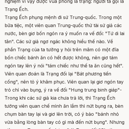
nghiệm vì vậy được vua phong là trạng: người ta gọi là
Trạng Ếch.
Trạng Ếch phụng mệnh đi sứ Trung-quốc. Trong một
bữa tiệc, một viên quan Trung-quốc thử tài sứ giả các
nước, bèn giơ bốn ngón ra ý muốn ra vế đối: "Tứ di lai
tân". Các sứ giả ngơ ngác không hiểu thế nào. Về
phần Trạng của ta tưởng y hỏi trên mâm có một đĩa
bốn chiếc bánh ăn có hết được không, nên giơ tám
ngón tay lên ý nói "tám chiếc như thế ta ăn cũng hết".
Viên quan đoán là Trạng đối lại "Bát phương tiến
cống", nên tỏ ý khâm phục. Viên quan lại giơ ngón tay
trỏ chỉ vào bụng, ý ra vế đối "Hung trung binh giáp"-
Trong khi các sứ giả kia chưa trả lời, thì Trạng Ếch
tưởng viên quan chế mình ăn lắm thì nứt bụng ra, bèn
chụm bàn tay lại và giơ lên trời, có ý bảo "bánh nhỏ
vừa bằng lòng bàn tay có gì mà đến nứt bụng". Nhưng