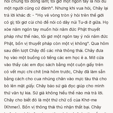
nói chúng tôi đông lắm; tôi giơ một ngón tay là nói dù
một người cũng cứ đánh". Nhưng khi vua hỏi, Chây lại
trả lời khác đi: - "Họ vẽ vòng tròn ý hỏi trên thế giới
có gì; tôi giơ cùi chỏ để nói có dãy núi Tu-di ở giữa. Họ
xòe năm ngón tay muốn hỏi năm đức Phật thuyết
pháp như thế nào, tôi giơ một ngón tay ý nói năm đức
Phật, bốn vị thuyết pháp còn một vị không". Qua hôm
sau đến lượt Chây đố các nhà thông thái. Chây đưa
họ vào một buồng có tiếng các em học ê a. Mở cửa
vào thấy các em đọc sách bằng một cuộn giấy trên
có vết mực chi chít (mà hôm trước, Chây đã làm sẵn
bằng cách cho cua nhúng chân vào mực tàu thả cho
bò lên mặt
giấy.
Chây bảo sứ giả đọc giúp cho mình
thứ văn tự kia. Sứ giả không hiểu thế nào mà trả lời.
Chây cho biết đó là một thứ chữ cổ của Khơ-me
(Khmer). Bốn vị thông thái thú nhận thất bại. Chây