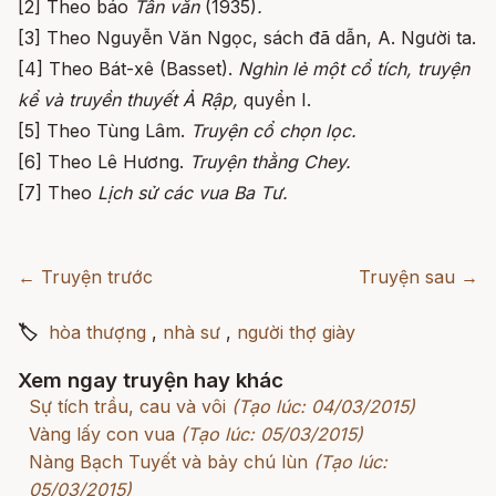
[2] Theo báo
Tân văn
(1935)
.
[3] Theo Nguyễn Văn Ngọc, sách đã dẫn, A. Người ta.
[4] Theo Bát-xê (Basset).
Nghìn lẻ một cổ tích, truyện
kể và truyền thuyết Ả Rập,
quyển I.
[5] Theo Tùng Lâm.
Truyện cổ chọn
lọc.
[6] Theo Lê Hương.
Truyện thằng Chey.
[7] Theo
Lịch sử các vua Ba Tư.
← Truyện trước
Truyện sau →
🏷
hòa thượng
,
nhà sư
,
người thợ giày
Xem ngay truyện hay khác
Sự tích trầu, cau và vôi
(Tạo lúc: 04/03/2015)
Vàng lấy con vua
(Tạo lúc: 05/03/2015)
Nàng Bạch Tuyết và bảy chú lùn
(Tạo lúc:
05/03/2015)