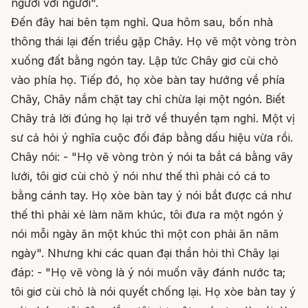
người với người".
Đến đây hai bên tạm nghỉ. Qua hôm sau, bốn nhà
thông thái lại đến triều gặp Chây. Họ vẽ một vòng tròn
xuống đất bằng ngón tay. Lập tức Chây giơ cùi chỏ
vào phía họ. Tiếp đó, họ xòe bàn tay hướng về phía
Chây, Chây nắm chặt tay chỉ chừa lại một ngón. Biết
Chây trả lời đúng họ lại trở về thuyền tạm nghỉ. Một vị
sư cả hỏi ý nghĩa cuộc đối đáp bằng dấu hiệu vừa rồi.
Chây nói: - "Họ vẽ vòng tròn ý nói ta bắt cá bằng vây
lưới, tôi giơ cùi chỏ ý nói như thế thì phải có cá to
bằng cánh tay. Họ xòe bàn tay ý nói bắt được cá như
thế thì phải xẻ làm năm khúc, tôi đưa ra một ngón ý
nói mỗi ngày ăn một khúc thì một con phải ăn năm
ngày". Nhưng khi các quan đại thần hỏi thì Chây lại
đáp: - "Họ vẽ vòng là ý nói muốn vây đánh nước ta;
tôi giơ cùi chỏ là nói quyết chống lại. Họ xòe bàn tay ý