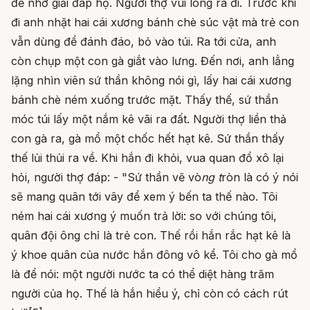
để nhờ giải đáp hộ. Người thợ vui lòng ra đi. Trước khi
đi anh nhặt hai cái xương bánh chè súc vật mà trẻ con
vẫn dùng để đánh đáo, bỏ vào túi. Ra tới cửa, anh
còn chụp một con gà giắt vào lưng. Đến nơi, anh lẳng
lặng nhìn viên sứ thần không nói gì, lấy hai cái xương
bánh chè ném xuống trước mặt. Thấy thế, sứ thần
móc túi lấy một nắm kê vãi ra đất. Người thợ liền thả
con gà ra, gà mổ một chốc hết hạt kê. Sứ thần thấy
thế lủi thủi ra về. Khi hắn đi khỏi, vua quan đổ xô lại
hỏi, người thợ đáp: - "Sứ thần vẽ vò
ng t
ròn là có ý nói
sẽ mang quân tới vây để xem ý bến ta thế nào. Tôi
ném hai cái xương ý muốn trả lời: so với chúng tôi,
quân đội ông chỉ là trẻ con. Thế rồi hắn rắc hạt kê là
ý khoe quân của nước hắn đông vô kể. Tôi cho gà mổ
là để nói: một người nước ta có thể diệt hàng trăm
người của họ. Thế là hắn hiểu ý, chỉ còn có cách rút