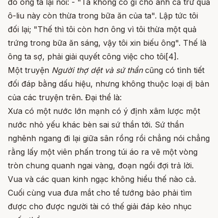
đó ông ta lại nói: - "Ta không có gì cho anh cả trừ quả
ô-liu này còn thừa trong bữa ăn của ta". Lập tức tôi
đối lại; "Thế thì tôi còn hơn ông vì tôi thừa một quả
trứng trong bữa ăn sáng, vậy tôi xin biếu ông". Thế là
ông ta sợ, phải giải quyết công việc cho tôi[4].
Một truyện
Người thợ dệt và sứ
thần
cũng có tình tiết
đối đáp bằng dấu hiệu, nhưng không thuộc loại dị bản
của các truyện trên. Đại thể là:
Xưa có một nước lớn mạnh có ý định xâm lược một
nước nhỏ yếu khác bèn sai sứ thần tới. Sứ thần
nghênh ngang đi lại giữa sân rồng rồi chẳng nói chẳng
rằng lấy một viên phấn trong túi áo ra vẽ một vòng
tròn chung quanh ngai vàng, đoạn ngồi đợi trả lời.
Vua và các quan kinh ngạc không hiểu thế nào cả.
Cuối cùng vua đưa mắt cho tể tướng bảo phải tìm
được cho được người tài có thế giải đáp kẻo nhục