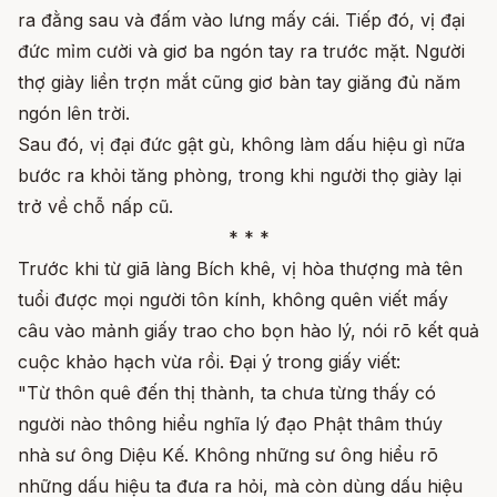
ra đằng sau và đấm vào lưng mấy cái. Tiếp đó, vị đại
đức mỉm cười và giơ ba ngón tay ra trước mặt. Người
thợ giày liền trợn mắt cũng giơ bàn tay giăng đủ năm
ngón lên trời.
Sau đó, vị đại đức gật gù, không làm dấu hiệu gì nữa
bước ra khỏi tăng phòng, trong khi người thọ giày lại
trở về chỗ nấp cũ.
* * *
Trước khi từ giã làng Bích khê, vị hòa thượng mà tên
tuổi được mọi người tôn kính, không quên viết mấy
câu vào mảnh giấy trao cho bọn hào lý, nói rõ kết quả
cuộc khảo hạch vừa rồi. Đại ý trong giấy viết:
"Từ thôn quê đến thị thành, ta chưa từng thấy có
người nào thông hiểu nghĩa lý đạo Phật thâm thúy
nhà sư ông Diệu Kế. Không những sư ông hiểu rõ
những dấu hiệu ta đưa ra hỏi, mà còn dùng dấu hiệu