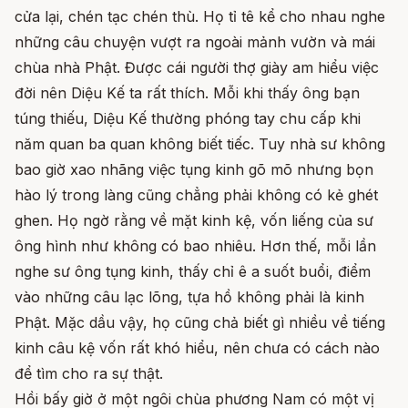
cửa lại, chén tạc chén thù. Họ tỉ tê kể cho nhau nghe
những câu chuyện vượt ra ngoài mảnh vườn và mái
chùa nhà Phật. Được cái người thợ giày am hiểu việc
đời nên Diệu Kế ta rất thích. Mỗi khi thấy ông bạn
túng thiếu, Diệu Kế thường phóng tay chu cấp khi
năm quan ba quan không biết tiếc. Tuy nhà sư không
bao giờ xao nhãng việc tụng kinh gõ mõ nhưng bọn
hào lý trong làng cũng chẳng phải không có kẻ ghét
ghen. Họ ngờ rằng về mặt kinh kệ, vốn liếng của sư
ông hình như không có bao nhiêu. Hơn thế, mỗi lần
nghe sư ông tụng kinh, thấy chỉ ê a suốt buổi, điểm
vào những câu lạc lõng, tựa hồ không phải là kinh
Phật. Mặc dầu vậy, họ cũng chả biết gì nhiều về tiếng
kinh câu kệ vốn rất khó hiểu, nên chưa có cách nào
để tìm cho ra sự thật.
Hồi bấy giờ ở một ngôi chùa phương Nam có một vị