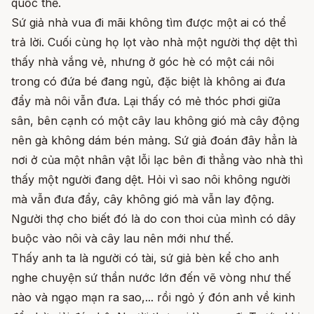
quốc thể.
Sứ giả nhà vua đi mãi không tìm được một ai có thể
trả lời. Cuối cùng họ lọt vào nhà một người thợ dệt thì
thấy nhà vắng vẻ, nhưng ở góc hè có một cái nôi
trong có đứa bé đang ngủ, đặc biệt là không ai đưa
đẩy mà nôi vẫn đưa. Lại thấy có mẻ thóc phơi giữa
sân, bên cạnh có một cây lau không gió mà cây động
nên gà không dám bén mảng. Sứ giả đoán đây hẳn là
nơi ở của một nhân vật lỗi lạc bên đi thẳng vào nhà thì
thấy một người đang dệt. Hỏi vì sao nôi không người
mà vẫn đưa đẩy, cây không gió mà vẫn lay động.
Người thợ cho biết đó là do con thoi của mình có dây
buộc vào nôi và cây lau nên mới như thế.
Thấy anh ta là người có tài, sứ giả bèn kể cho anh
nghe chuyện sứ thần nước lớn đến vẽ vòng như thế
nào và ngạo mạn ra sao,... rồi ngỏ ý đón anh về kinh