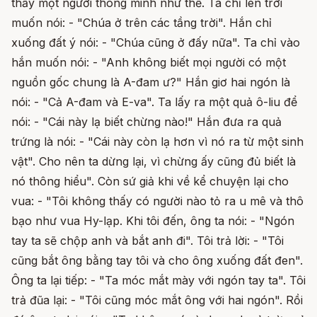
thấy một người thông minh như thế. Ta chỉ lên trời
muốn nói: - "Chúa ở trên các tầng trời". Hắn chỉ
xuống đất ý nói: - "Chúa cũng ở đấy nữa". Ta chỉ vào
hắn muốn nói: - "Anh không biết mọi người có một
nguồn gốc chung là A-đam ư?" Hắn giơ hai ngón là
nói: - "Cả A-đam và E-va". Ta lấy ra một quả ô-liu để
nói: - "Cái này lạ biết chừng nào!" Hắn đưa ra quả
trứng là nói: - "Cái này còn lạ hơn vì nó ra từ một sinh
vật". Cho nên ta dừng lại, vì chừng ấy cũng đủ biết là
nó thông hiểu". Còn sứ giả khi về kể chuyện lại cho
vua: - "Tôi không thấy có người nào tỏ ra u mê và thô
bạo như vua Hy-lạp. Khi tôi đến, ông ta nói: - "Ngón
tay ta sẽ chộp anh và bắt anh đi". Tôi trả lời: - "Tôi
cũng bắt ông bằng tay tôi và cho ông xuống đất đen".
Ông ta lại tiếp: - "Ta móc mắt mày với ngón tay ta". Tôi
trả đũa lại: - "Tôi cũng móc mắt ông với hai ngón". Rồi