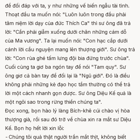
để đối đáp với ta, y như những vế biến ngẫu tài tình.
Thoạt đầu ta muốn nói: "Luôn luôn trong đầu phải
tâm niệm lời dạy của đức Thích Ca" thì sư ông đã trả
lời: "Cần phải giẫm xuống dưới chân những cám dỗ
của Ma vương". Ta lại muốn nói: "Con hạc cắp dưới
cánh lời cầu nguyện mang lên thượng giới". Sư ông trả
lời: "Con rùa ghé tấm lưng đội bia đứng trước chùa".
Cuối cùng ta giơ ba ngón tay để nói "Tam quy". Sư
ông giơ cả bàn tay để đối lại là "Ngũ giới". Đó là điều
không phải những kẻ đạo học tầm thường có thể trả
lời một cách nhanh gọn được. Sư ông Diệu Kế quả là
một ngôi sao trong rừng thiền chúng ta".
Đọc xong, bọn hào lý làng Bích-khê cúi chào vị hòa
thượng già, rồi sau đó trở về chùa xin ra mắt sư Diệu
Kế. Bọn họ hết lời xin lỗi:
-
Chúng tôi quả thật người trần mắt thịt, không biết