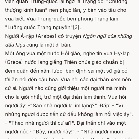
viên quan Trung-quốc lại ngỡ là Trạng đối "Chưởng
thượng kinh luân" nên phục lăn, y bèn vào tâu cho
vua biết. Vua Trung-quốc bèn phong Trạng làm
"Lưỡng quốc Trạng nguyên"[3]
.
Người Ả-rập (Arabes) có truyện
Ngôn ngữ của những
dấu hiệu
cũng là một dị bản.
Một ông vua một nước Hồi giáo, nghe tin vua Hy-lạp
(Grèce) nước láng giềng Thiên chúa giáo chuẩn bị
đem quân đến xâm lược, bèn định sai một sứ giả có
tài ăn nói đến cầu hòa. Vua hỏi các đại thần xem nên
cử ai. Người nào cũng giới thiệu một người mà mình
cho là giỏi nhất, trừ một đại thần làm thinh. Vua hỏi
người ấy: -"Sao nhà người lại im lặng?". Đáp: - "Vì
những người được tiến cử đều không làm nổi việc ấy".
- "Theo nhà người thì cử ai?". Đại thần chỉ vào một
người nói: - "Đây, người này!". - "Nhà người muốn