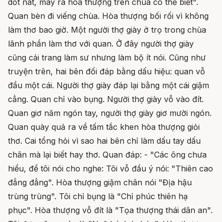
dốt nát, may ra hòa thượng trên chùa có thể biết".
Quan bèn đi viếng chùa. Hòa thượng bối rối vì không
làm thơ bao giờ. Một người thợ giày ở trọ trong chùa
lãnh phần làm thơ với quan. Ở đây người thợ giày
cũng cải trang làm sư nhưng làm bộ ít nói. Cũng như
truyện trên, hai bên đối đáp bằng dấu hiệu: quan vỗ
đầu một cái. Người thợ giày đáp lại bằng một cái giậm
cẳng. Quan chỉ vào bụng. Người thợ giày vỗ vào đít.
Quan giơ năm ngón tay, người thợ giày giơ mười ngón.
Quan quày quả ra về tấm tắc khen hòa thượng giỏi
thơ. Cai tổng hỏi vì sao hai bên chỉ làm dấu tay dấu
chân mà lại biết hay thơ. Quan đáp: - "Các ông chưa
hiểu, để tôi nói cho nghe: Tôi vỗ đầu ý nói: "Thiên cao
đẳng đẳng". Hòa thượng giậm chân nói "Địa hậu
trùng trùng". Tôi chỉ bụng là "Chỉ phúc thiên hạ
phục". Hòa thượng vỗ đít là "Tọa thượng thái dân an".