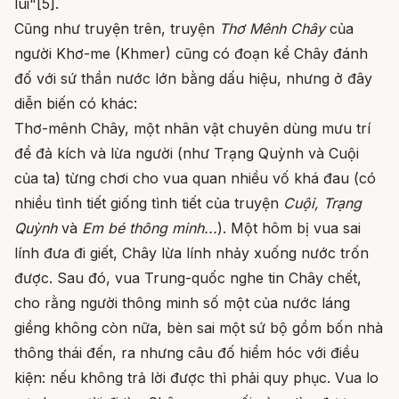
lui"[5].
Cũng như truyện trên, truyện
Thơ Mênh Chây
của
người Khơ-me (Khmer) cũng có đoạn kể Chây đánh
đố với sứ thần nước lớn bằng dấu hiệu, nhưng ở đây
diễn biến có khác:
Thơ-mênh Chây, một nhân vật chuyên dùng mưu trí
để đả kích và lừa người (như Trạng Quỳnh và Cuội
của ta) từng chơi cho vua quan nhiều vố khá đau (có
nhiều tình tiết giống tình tiết của truyện
Cuội, Trạng
Quỳnh
và
Em bé thông minh...
). Một hôm bị vua sai
lính đưa đi giết, Chây lừa lính nhảy xuống nước trốn
được. Sau đó, vua Trung-quốc nghe tin Chây chết,
cho rằng người thông minh số một của nước láng
giềng không còn nữa, bèn sai một sứ bộ gồm bốn nhà
thông thái đến, ra nhưng câu đố hiểm hóc với điều
kiện: nếu không trả lời được thì phải quy phục. Vua lo