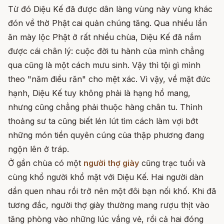
Từ đó Diệu Kế đã được dân làng vùng này vùng khác
đón về thờ Phật cai quản chúng tăng. Qua nhiều lần
ăn mày lộc Phật ở rất nhiều chùa, Diệu Kế đã nắm
được cái chân lý: cuộc đời tu hành của mình chẳng
qua cũng là một cách mưu sinh. Vậy thì tội gì mình
theo "năm điều răn" cho mệt xác. Vì vậy, về mặt đức
hạnh, Diệu Kế tuy không phải là hạng hổ mang,
nhưng cũng chẳng phải thuộc hàng chân tu. Thỉnh
thoảng sư ta cũng biết lén lút tìm cách làm vợi bớt
những món tiền quyên cúng của thập phương đang
ngộn lên ở tráp.
Ở gần chùa có một
người thợ giày
cũng trạc tuổi và
cùng khổ người khổ mặt với Diệu Kế. Hai người dàn
dần quen nhau rồi trở nên một đôi bạn nối khố. Khi đã
tương đắc, người thợ giày thường mang rượu thịt vào
tăng phòng vào những lúc vắng vẻ, rồi cả hai đóng