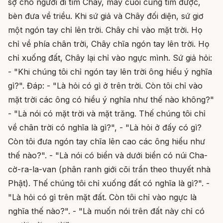
sợ cho người đi tìm Chây, may cuối cùng tìm được,
bèn đưa về triều. Khi sứ giả và Chây đối diện, sứ giơ
một ngón tay chỉ lên trời. Chây chỉ vào mặt trời. Họ
chỉ về phía chân trời, Chây chĩa ngón tay lên trời. Họ
chỉ xuống đất, Chây lại chỉ vào ngực mình. Sứ giả hỏi:
- "Khi chúng tôi chỉ ngón tay lên trời ông hiểu ý nghĩa
gì?". Đáp: - "Là hỏi có gì ở trên trời. Còn tôi chỉ vào
mặt trời các ông có hiểu ý nghĩa như thế nào không?"
- "Là nói có mặt trời và mặt trăng. Thế chúng tôi chỉ
về chân trời có nghĩa là gì?", - "Là hỏi ở đấy có gì?
Còn tôi đưa ngón tay chĩa lên cao các ông hiểu như
thế nào?". - "Là nói có biển và dưới biển có núi Cha-
cờ-ra-la-van (phân ranh giới cõi trần theo thuyết nhà
Phật). Thế chúng tôi chỉ xuống đất có nghĩa là gì?". -
"Là hỏi có gì trên mặt đất. Còn tôi chỉ vào ngực là
nghĩa thế nào?". - "Là muốn nói trên đất này chỉ có