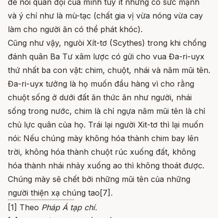
để nói quân đội của mình tuy ít nhưng có sức mạnh
và ý chí như là mù-tạc (chất gia vị vừa nóng vừa cay
làm cho người ăn có thể phát khóc).
Cũng như vậy, ngưòi Xít-tơ (Scythes) trong khi chống
đánh quân Ba Tư xâm lược có gửi cho vua Đa-ri-uyx
thứ nhất ba con vật: chim, chuột, nhái và năm mũi tên.
Đa-ri-uyx tưởng là họ muốn đầu hàng vì cho rằng
chuột sống ở dưới đất ăn thức ăn như người, nhái
sống trong nước, chim là chỉ ngựa năm mũi tên là chỉ
chủ lực quân của họ. Trái lại người Xit-tơ thì lại muốn
nói: Nếu chúng mày không hóa thành chim bay lên
trời, không hóa thành chuột rúc xuống đất, không
hóa thành nhái nhảy xuống ao thì không thoát được.
Chúng mày sẽ chết bởi những mũi tên của những
người thiện xạ chúng tao[7]
.
[1] Theo
Pháp Á tạp chí.