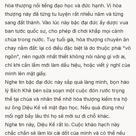
hòa thượng nổi tiếng đạo học và đức hạnh. Vị hòa
thượng này đã từng tu luyện rất nhiều năm và từng
sang đất thánh. Vào lúc này bậc đại đức ấy dược vua
ban tước quốc sư, cho phép đi chơi khắp mọi cảnh
chùa trong nước. Tuy tuổi già, hòa thượng chuyên ăn
chay nằm đất: lại có điều đặc biệt là do thuộc phái "vô
ngôn", nên người nhất thiết không nói năng gì với ai,
chỉ khi cần lắm mới làm dấu hiệu, hoặc viết ý nghĩ của
mình lên mặt giấy.
Nghe tin bậc đại đức này sắp quá làng mình, bọn hào
lý Bích Khê bèn sửa soạn một cuộc đón rước trọng
thể tại chùa và nhân thể nhờ hòa thượng kiểm tra hộ
sư ông Diệu Kế về mặt đạo học. Nếu quả đúng như
mối ngờ bấy lâu thì họ sẽ mời sư đi chỗ khác.
Nghe tin này, Diệu Kế rất lo. Cuộc khảo hạch này
chắc chắn sẽ làm lòi cái dốt của mình và có thể nếu