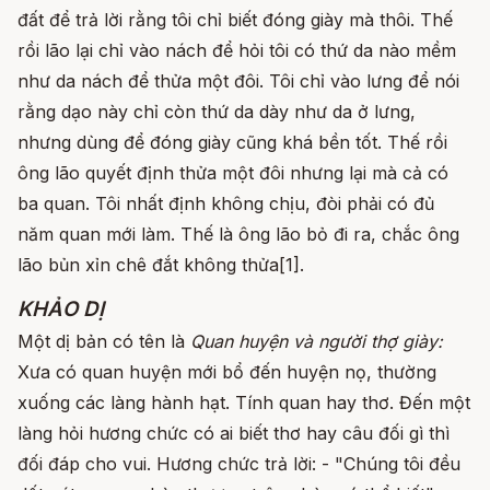
đất để trả lời rằng tôi chỉ biết đóng giày mà thôi. Thế
rồi lão lại chỉ vào nách để hỏi tôi có thứ da nào mềm
như da nách để thửa một đôi. Tôi chỉ vào lưng để nói
rằng dạo này chỉ còn thứ da dày như da ở lưng,
nhưng dùng để đóng giày cũng khá bền tốt. Thế rồi
ông lão quyết định thửa một đôi nhưng lại mà cả có
ba quan. Tôi nhất định không chịu, đòi phải có đủ
năm quan mới làm. Thế là ông lão bỏ đi ra, chắc ông
lão bủn xỉn chê đắt không thửa[1].
KHẢO DỊ
Một dị bản có tên là
Quan huyện v
à người thợ giày:
Xưa có quan huyện mới bổ đến huyện nọ, thường
xuống các làng hành hạt. Tính quan hay thơ. Đến một
làng hỏi hương chức có ai biết thơ hay câu đối gì thì
đối đáp cho vui. Hương chức trả lời: - "Chúng tôi đều