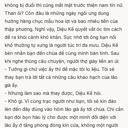
không bị đuổi thì cũng mất mặt trước thiện nam tín nữ.
Than ôi? Còn đâu là những ngày ngồi ung dung
hưởng hàng chục mẫu hoa lợi và bao nhiêu tiền của
thập phương. Nghĩ vậy, Diệu Kế quyết vắt óc tìm cách
để ra khỏi cảnh khó khăn. Sực nhớ tới ông bạn nối
khố thường tự xưng là người túc trí đa mưu. Diệu Kế
bèn nhắn bạn đến chùa để cùng mình bàn tính. Sau
khi nghe thủng câu chuyện, người thợ giày liền an ủi:
- Tưởng gì chứ việc ấy thì để mặc tôi lo liệu. Tôi sẽ
thay bạn trả lời tất cả những câu khảo hạch của lão
già ấy.
- Nhưng làm sao mà thay được, Diệu Kế hỏi.
- Khó gì. Vì cùng trạc người như bạn, tôi sẽ kín đáo
lẻn đến đây đúng vào hôm lão già ấy tới chùa. Chỉ cần
bạn đòi bọn hào lý cho được một mình đối diện với
lão ấy ở tăng phòng đóng kín cửa, không một người