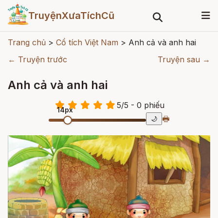
TruyệnXưaTíchCũ
Trang chủ
>
Cổ tích Việt Nam
>
Anh cả và anh hai
← Truyện trước
Truyện sau →
Anh cả và anh hai
5
/
5
- 0
phiếu
14px
🖶
🌙