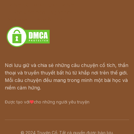
Hà Nội cũ - Món ngon Hà Nội
Truyện kiếm hiệp - Ngôn tình
Download - Tải Miễn Phí
Nơi lưu giữ và chia sẻ những câu chuyện cổ tích, thần
thoại và truyền thuyết bất hủ từ khắp nơi trên thế giới.
Mỗi câu chuyện đều mang trong mình một bài học và
niềm cảm hứng.
Được tạo với
cho những người yêu truyện
© 2024 Truyện Cổ. Tất cả quyền được bảo lưu.