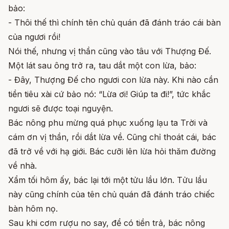
bảo:
- Thôi thế thì chính tên chủ quán đã đánh tráo cái bàn
của ngươi rồi!
Nói thế, nhưng vị thần cũng vào tâu với Thượng Đế.
Một lát sau ông trở ra, tau dắt một con lừa, bảo:
- Đây, Thượng Đế cho ngươi con lừa này. Khi nào cần
tiền tiêu xài cứ bảo nó: “Lừa ơi! Giúp ta đi!”, tức khắc
ngươi sẽ được toại nguyện.
Bác nông phu mừng quá phục xuống lạu ta Trời và
cám ơn vị thần, rồi dắt lừa về. Cũng chỉ thoát cái, bác
đã trở về với hạ giới. Bác cưỡi lên lừa hỏi thăm đường
về nhà.
Xẩm tối hôm ấy, bác lại tới một tửu lầu lớn. Tửu lầu
này cũng chính của tên chủ quán đã đánh tráo chiếc
bàn hôm nọ.
Sau khi cơm rượu no say, để có tiền trả, bác nông