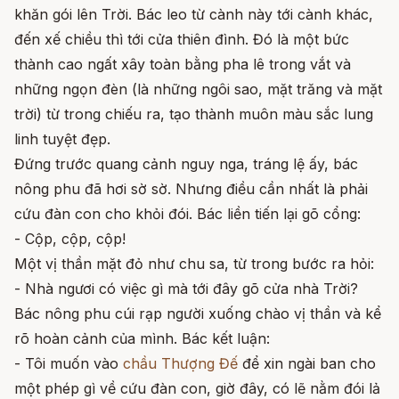
khăn gói lên Trời. Bác leo từ cành này tới cành khác,
đến xế chiều thì tới cửa thiên đình. Đó là một bức
thành cao ngất xây toàn bằng pha lê trong vắt và
những ngọn đèn (là những ngôi sao, mặt trăng và mặt
trời) từ trong chiếu ra, tạo thành muôn màu sắc lung
linh tuyệt đẹp.
Đứng trước quang cảnh nguy nga, tráng lệ ấy, bác
nông phu đã hơi sờ sờ. Nhưng điều cần nhất là phải
cứu đàn con cho khỏi đói. Bác liền tiến lại gõ cổng:
- Cộp, cộp, cộp!
Một vị thần mặt đỏ như chu sa, từ trong bước ra hỏi:
- Nhà ngươi có việc gì mà tới đây gõ cửa nhà Trời?
Bác nông phu cúi rạp người xuống chào vị thần và kể
rõ hoàn cảnh của mình. Bác kết luận:
- Tôi muốn vào
chầu Thượng Đế
để xin ngài ban cho
một phép gì về cứu đàn con, giờ đây, có lẽ nằm đói lả