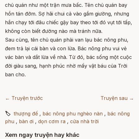
chủ quán như một trận mưa bấc. Tên chủ quán bay
hồn tán đởm. Sợ hãi chui cả vào gầm giường, nhưng
hắn chạy tới đâu chiếc gậy bay theo tới đó vụt tới tấp,
không còn biết đường nào mà tránh nữa.
Sau cùng, tên chủ quán phải van lạu bác nông phu,
đem trả lại cái bàn và con lừa. Bác nông phu vui vẻ
vác bàn và dắt lừa về nhà. Từ đó, bác sống một cuộc
đời giàu sang, hạnh phúc nhờ mấy vật báu của Trời
ban cho.
← Truyện trước
Truyện sau →
🏷
thượng đế
,
bác nông phu nghèo nàn
,
bác nông
phu
,
bàn ơi
,
dọn cơm ra
,
cửa nhà trời
Xem ngay truyện hay khác