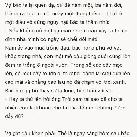
Vợ bác ta lại quen dạ, cứ đẻ năm một, ba năm đôi,
thành ra lũ con mỗi ngày một đông thêm… Thật là
một điều vô cùng nguy hại! Bác ta thầm nhủ:
- Nếu không có một sự màu nhiệm nào xảy ra thì gia
đình nhà mình có ngày sẽ chết đói mất!
Năm ấy vào mùa trồng đậu, bác nông phu vơ vét
khắp trong nhà, còn một mẻ đậu giống cuối cùng liền
đem ra trồng ở ngoài vườn. Trong số các cây mọc
lên, có một cây to lớn dị thường, cành lại cứu đưa lên
cao mãi và chẳng bao lâu nó đã chạm với trời xanh.
Bác nông phu thấy sự lạ lùng, bèn bàn với vợ:
- Hay ta thử lên hỏi ông Trời xem tại sao đã cho ta
nhiều con lại không cho ta của để nuôi chúng được
đầy đủ?
Vợ gật đầu khen phải. Thế là ngay sáng hôm sau bác