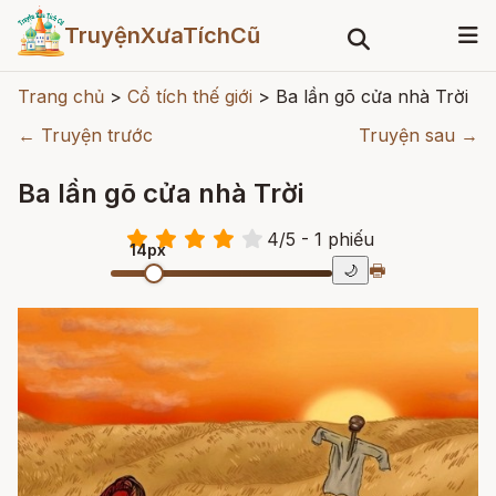
TruyệnXưaTíchCũ
Trang chủ
>
Cổ tích thế giới
>
Ba lần gõ cửa nhà Trời
← Truyện trước
Truyện sau →
Ba lần gõ cửa nhà Trời
4
/
5
- 1
phiếu
14px
🖶
🌙