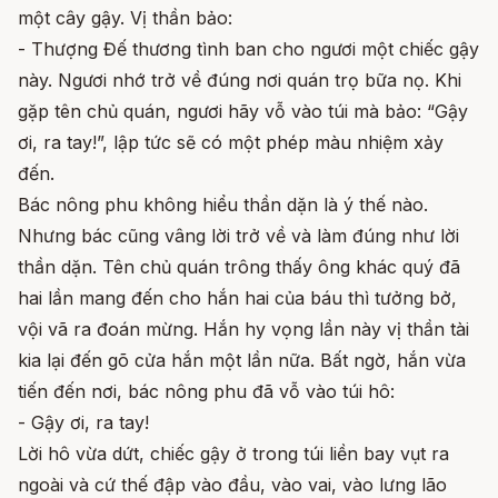
một cây gậy. Vị thần bảo:
- Thượng Đế thương tình ban cho ngươi một chiếc gậy
này. Ngươi nhớ trở về đúng nơi quán trọ bữa nọ. Khi
gặp tên chủ quán, ngươi hãy vỗ vào túi mà bảo: “Gậy
ơi, ra tay!”, lập tức sẽ có một phép màu nhiệm xảy
đến.
Bác nông phu không hiểu thần dặn là ý thế nào.
Nhưng bác cũng vâng lời trở về và làm đúng như lời
thần dặn. Tên chủ quán trông thấy ông khác quý đã
hai lần mang đến cho hắn hai của báu thì tưởng bở,
vội vã ra đoán mừng. Hắn hy vọng lần này vị thần tài
kia lại đến gõ cửa hắn một lần nữa. Bất ngờ, hắn vừa
tiến đến nơi, bác nông phu đã vỗ vào túi hô:
- Gậy ơi, ra tay!
Lời hô vừa dứt, chiếc gậy ở trong túi liền bay vụt ra
ngoài và cứ thế đập vào đầu, vào vai, vào lưng lão