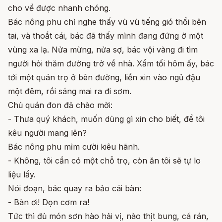
cho về được nhanh chóng.
Bác nông phu chỉ nghe thấy vù vù tiếng gió thổi bên
tai, và thoắt cái, bác đã thấy mình đang đứng ở một
vùng xa lạ. Nửa mừng, nửa sợ, bác vội vàng đi tìm
người hỏi thăm đường trở về nhà. Xẩm tối hôm ấy, bác
tới một quán trọ ở bên đường, liền xin vào ngủ đậu
một đêm, rồi sáng mai ra đi sơm.
Chủ quán đon đả chào mời:
- Thưa quý khách, muốn dùng gì xin cho biết, để tôi
kêu người mang lên?
Bác nông phu mỉm cười kiêu hãnh.
- Không, tôi cần có một chỗ trọ, còn ăn tôi sẽ tự lo
liệu lấy.
Nói đoạn, bác quay ra bảo cái bàn:
- Bàn ơi! Dọn cơm ra!
Tức thì đủ món sơn hào hải vị, nào thịt bung, cá rán,