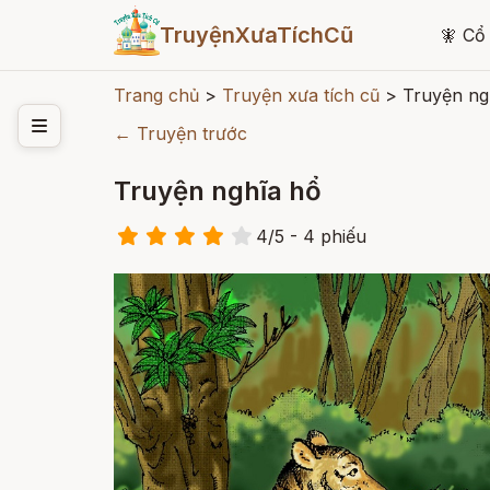
TruyệnXưaTíchCũ
🧚
Cổ 
Trang chủ
>
Truyện xưa tích cũ
>
Truyện ng
← Truyện trước
Truyện nghĩa hổ
4
/
5
- 4
phiếu