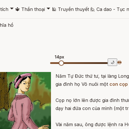
🞃
🞃
tích
🔱
Thần thoại
🕌
Truyền thuyết
🙋
Ca dao - Tục 
hĩa hổ
14px
🖶
🌙
Năm Tự Đức thứ tư, tại làng Lon
gia đình họ Võ nuôi một
con cọp
Cọp nọ lớn lên được gia đình th
dạy hai đứa con của mình (một tr
Vài năm sau, ông được lệnh ra Hu