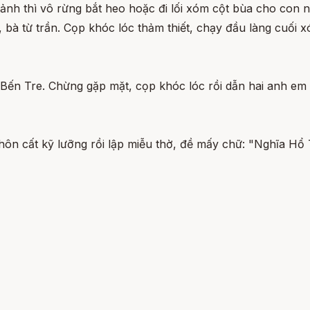
nh thì vô rừng bắt heo hoặc đi lối xóm cột bùa cho con nít 
bà từ trần. Cọp khóc lóc thảm thiết, chạy đầu làng cuối x
Bến Tre. Chừng gặp mặt, cọp khóc lóc rồi dẫn hai anh em 
chôn cất kỹ lưỡng rồi lập miễu thờ, đề mấy chữ: "Nghĩa H