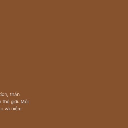
ích, thần
 thế giới. Mỗi
c và niềm