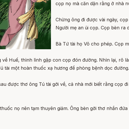
cọp nọ mà căn dặn rằng ở nhà n
Chừng ông đi được vài ngày, cọp 
Người mẹ an ủi cọp. Cọp bèn ra dấ
Bà Tứ tài họ Võ cho phép. Cọp m
 về Huế, thình lình gặp con cọp đón đường. Nhìn lại, rõ là
ú tài một hoàn thuốc xạ hương để phòng bệnh dọc đường
au được thơ ông Tú tài gởi về, cả nhà mới biết rằng cọp đi
thuốc nọ nên tạm thuyên giảm. Ông bèn gởi thơ nhắn đứa c