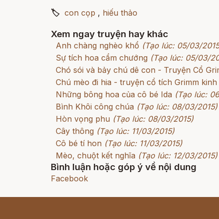
🏷
con cọp
,
hiếu thảo
Xem ngay truyện hay khác
Anh chàng nghèo khổ
(Tạo lúc: 05/03/2015
Sự tích hoa cẩm chướng
(Tạo lúc: 05/03/2
Chó sói và bảy chú dê con - Truyện Cổ G
Chú mèo đi hia - truyện cổ tích Grimm kinh
Những bông hoa của cô bé Ida
(Tạo lúc: 0
Bình Khôi công chúa
(Tạo lúc: 08/03/2015)
Hòn vọng phu
(Tạo lúc: 08/03/2015)
Cây thông
(Tạo lúc: 11/03/2015)
Cô bé tí hon
(Tạo lúc: 11/03/2015)
Mèo, chuột kết nghĩa
(Tạo lúc: 12/03/2015)
Bình luận hoặc góp ý về nội dung
Facebook