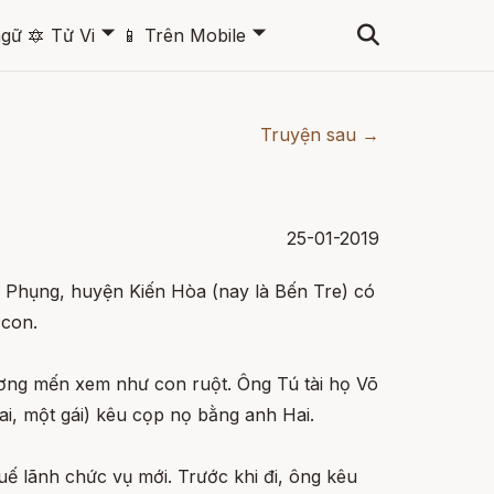
🞃
🞃
ngữ
🔯
Tử Vi
📱
Trên Mobile
Truyện sau →
25-01-2019
g Phụng, huyện Kiến Hòa (nay là Bến Tre) có
con.
ương mến xem như con ruột. Ông Tú tài họ Võ
ai, một gái) kêu cọp nọ bằng anh Hai.
ế lãnh chức vụ mới. Trước khi đi, ông kêu