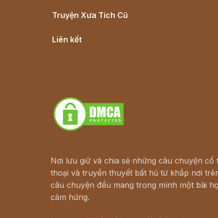
Truyện Xưa Tích Cũ
Cổ tích Việt Nam
Liên kết
Lịch vạn niên
Hà Nội cũ - Món ngon Hà Nội
Truyện kiếm hiệp - Ngôn tình
Download - Tải Miễn Phí
Nơi lưu giữ và chia sẻ những câu chuyện cổ t
thoại và truyền thuyết bất hủ từ khắp nơi trên
câu chuyện đều mang trong mình một bài họ
cảm hứng.