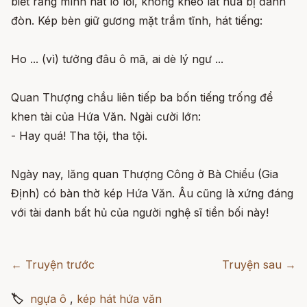
biết rằng mình hát lỡ lời, không khéo lát nữa bị đánh
đòn. Kép bèn giữ gương mặt trầm tĩnh, hát tiếng:
Ho ... (vì) tưởng đâu ô mã, ai dè lý ngư ...
Quan Thượng chầu liên tiếp ba bốn tiếng trống để
khen tài của Hứa Văn. Ngài cười lớn:
- Hay quá! Tha tội, tha tội.
Ngày nay, lăng quan Thượng Công ở Bà Chiểu (Gia
Định) có bàn thờ kép Hứa Văn. Âu cũng là xứng đáng
với tài danh bất hủ của người nghệ sĩ tiền bối này!
← Truyện trước
Truyện sau →
🏷
ngựa ô
,
kép hát hứa văn