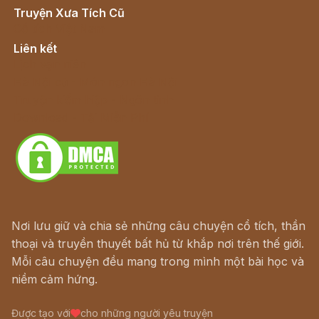
Truyện Xưa Tích Cũ
Cổ tích Việt Nam
Liên kết
Lịch vạn niên
Hà Nội cũ - Món ngon Hà Nội
Truyện kiếm hiệp - Ngôn tình
Download - Tải Miễn Phí
Nơi lưu giữ và chia sẻ những câu chuyện cổ tích, thần
thoại và truyền thuyết bất hủ từ khắp nơi trên thế giới.
Mỗi câu chuyện đều mang trong mình một bài học và
niềm cảm hứng.
Được tạo với
cho những người yêu truyện