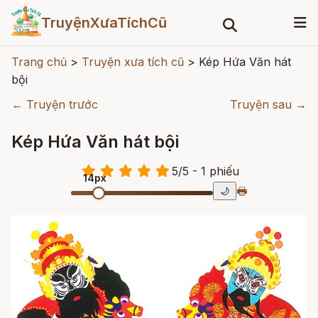
TruyệnXưaTíchCũ
Trang chủ
>
Truyện xưa tích cũ
>
Kép Hứa Văn hát
bội
← Truyện trước
Truyện sau →
Kép Hứa Văn hát bội
5
/
5
- 1
phiếu
14px
🖶
🌙