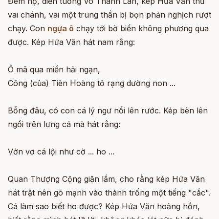
Đêm nọ, diễn tuồng Võ Thành Lân, kép Hứa Văn thủ
vai chánh, vai một trung thần bị bọn phản nghịch rượt
chạy. Con
ngựa ô
chạy tới bờ biển không phương qua
được. Kép Hứa Văn hát nam rằng:
Ô mã qua miền hải ngạn,
Công (của) Tiên Hoàng tỏ rạng dường non ...
Bỗng đâu, có con cá lý ngư nổi lên rước. Kép bèn lên
ngồi trên lưng cá mà hát rằng:
Vởn vơ cá lội như cờ ... ho ...
Quan Thượng Cộng giận lắm, cho rằng kép Hứa Văn
hát trật nên gõ mạnh vào thành trống một tiếng "cắc".
Cá làm sao biết ho được? Kép Hứa Văn hoảng hồn,