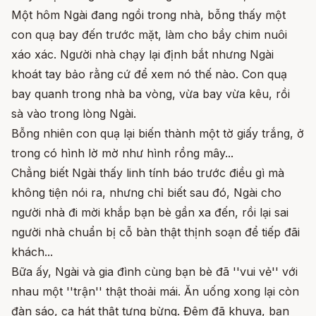
Một hôm Ngài đang ngồi trong nhà, bỗng thấy một
con quạ bay đến trước mặt, làm cho bầy chim nuôi
xáo xác. Người nhà chạy lại định bắt nhưng Ngài
khoát tay bảo rằng cứ để xem nó thế nào. Con quạ
bay quanh trong nhà ba vòng, vừa bay vừa kêu, rồi
sà vào trong lòng Ngài.
Bỗng nhiên con quạ lại biến thành một tờ giấy trắng, ở
trong có hình lờ mờ như hình rồng mây...
Chẳng biết Ngài thấy linh tính báo trước điều gì mà
không tiện nói ra, nhưng chỉ biết sau đó, Ngài cho
người nhà đi mời khắp bạn bè gần xa đến, rồi lại sai
người nhà chuẩn bị cỗ bàn thật thịnh soạn để tiếp đãi
khách...
Bữa ấy, Ngài và gia đình cùng bạn bè đã ''vui vẻ'' với
nhau một ''trận'' thật thoải mái. Ăn uống xong lại còn
đàn sáo, ca hát thật tưng bừng. Đêm đã khuya, bạn