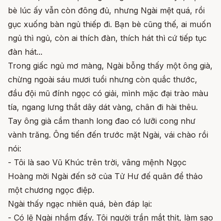
bè lúc ấy vẫn còn đông đủ, nhưng Ngài mệt quá, rồi
gục xuống bàn ngủ thiếp đi. Bạn bè cũng thế, ai muốn
ngủ thì ngủ, còn ai thích đàn, thích hát thì cứ tiếp tục
đàn hát...
Trong giấc ngủ mơ màng, Ngài bỗng thấy một ông già,
chừng ngoài sáu mươi tuổi nhưng còn quắc thước,
đầu đội mũ đính ngọc có giải, mình mặc đại trào màu
tía, ngang lưng thắt dây dát vàng, chân đi hài thêu.
Tay ông già cầm thanh long đao có lưỡi cong như
vành trăng. Ông tiến đến trước mặt Ngài, vái chào rồi
nói:
- Tôi là sao Vũ Khúc trên trời, vâng mệnh Ngọc
Hoàng mời Ngài đến sở của Tử Hư đế quân để thảo
một chương ngọc điệp.
Ngài thấy ngạc nhiên quá, bèn đáp lại:
- Có lẽ Ngài nhầm đấy. Tôi người trần mắt thịt, làm sao