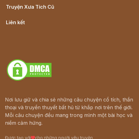
Truyện Xưa Tích Cũ
Cổ tích Việt Nam
Liên kết
Lịch vạn niên
Hà Nội cũ - Món ngon Hà Nội
Truyện kiếm hiệp - Ngôn tình
Download - Tải Miễn Phí
Nơi lưu giữ và chia sẻ những câu chuyện cổ tích, thần
thoại và truyền thuyết bất hủ từ khắp nơi trên thế giới.
Mỗi câu chuyện đều mang trong mình một bài học và
niềm cảm hứng.
Được tạo với
cho những người yêu truyện