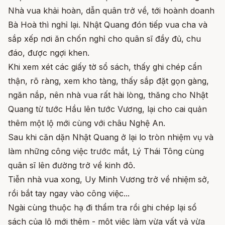
Nhà vua khải hoàn, dẫn quân trở về, tới hoành doanh
Bà Hoà thì nghỉ lại. Nhật Quang đón tiếp vua cha và
sắp xếp nơi ăn chốn nghỉ cho quân sĩ đầy đủ, chu
đáo, được ngợi khen.
Khi xem xét các giấy tờ sổ sách, thấy ghi chép cẩn
thận, rõ ràng, xem kho tàng, thấy sắp đặt gọn gàng,
ngăn nắp, nên nhà vua rất hài lòng, thăng cho Nhật
Quang từ tước Hầu lên tước Vương, lại cho cai quản
thêm một lộ mới cùng với châu Nghệ An.
Sau khi căn dặn Nhật Quang ở lại lo tròn nhiệm vụ và
làm những công việc trước mắt, Lý Thái Tông cùng
quân sĩ lên đường trở về kinh đô.
Tiễn nhà vua xong, Uy Minh Vương trở về nhiệm sở,
rồi bắt tay ngay vào công việc...
Ngài cùng thuộc hạ đi thẩm tra rồi ghi chép lại sổ
sách của lộ mới thêm - một việc làm vừa vất vả vừa