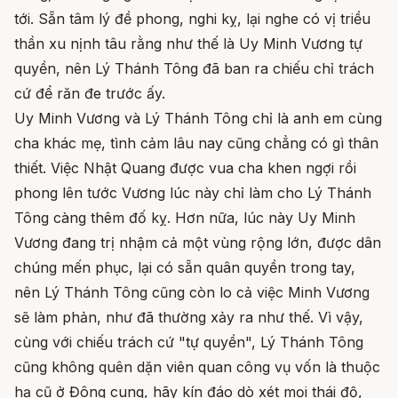
tới. Sẵn tâm lý đề phong, nghi kỵ, lại nghe có vị triều
thần xu nịnh tâu rằng như thế là Uy Minh Vương tự
quyền, nên Lý Thánh Tông đã ban ra chiếu chỉ trách
cứ để răn đe trước ấy.
Uy Minh Vương và Lý Thánh Tông chỉ là anh em cùng
cha khác mẹ, tình cảm lâu nay cũng chẳng có gì thân
thiết. Việc Nhật Quang được vua cha khen ngợi rồi
phong lên tước Vương lúc này chỉ làm cho Lý Thánh
Tông càng thêm đố kỵ. Hơn nữa, lúc này Uy Minh
Vương đang trị nhậm cả một vùng rộng lớn, được dân
chúng mến phục, lại có sẵn quân quyền trong tay,
nên Lý Thánh Tông cũng còn lo cả việc Minh Vương
sẽ làm phản, như đã thường xảy ra như thế. Vì vậy,
cùng với chiếu trách cứ "tự quyền", Lý Thánh Tông
cũng không quên dặn viên quan công vụ vốn là thuộc
hạ cũ ở Đông cung, hãy kín đáo dò xét mọi thái độ,