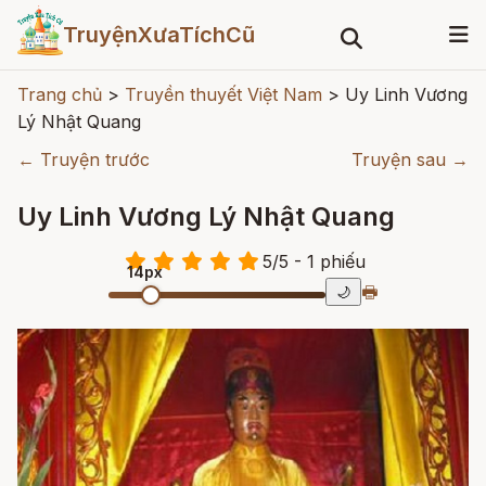
TruyệnXưaTíchCũ
Trang chủ
>
Truyền thuyết Việt Nam
>
Uy Linh Vương
Lý Nhật Quang
← Truyện trước
Truyện sau →
Uy Linh Vương Lý Nhật Quang
5
/
5
- 1
phiếu
14px
🖶
🌙