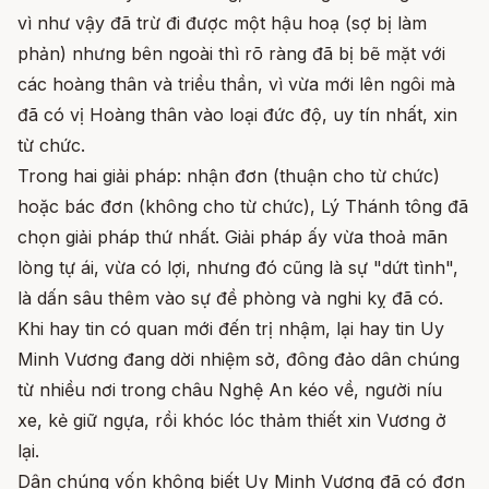
vì như vậy đã trừ đi được một hậu hoạ (sợ bị làm
phản) nhưng bên ngoài thì rõ ràng đã bị bẽ mặt với
các hoàng thân và triều thần, vì vừa mới lên ngôi mà
đã có vị Hoàng thân vào loại đức độ, uy tín nhất, xin
từ chức.
Trong hai giải pháp: nhận đơn (thuận cho từ chức)
hoặc bác đơn (không cho từ chức), Lý Thánh tông đã
chọn giải pháp thứ nhất. Giải pháp ấy vừa thoả mãn
lòng tự ái, vừa có lợi, nhưng đó cũng là sự "dứt tình",
là dấn sâu thêm vào sự đề phòng và nghi kỵ đã có.
Khi hay tin có quan mới đến trị nhậm, lại hay tin Uy
Minh Vương đang dời nhiệm sở, đông đảo dân chúng
từ nhiều nơi trong châu Nghệ An kéo về, người níu
xe, kẻ giữ ngựa, rồi khóc lóc thảm thiết xin Vương ở
lại.
Dân chúng vốn không biết Uy Minh Vương đã có đơn