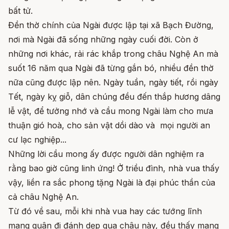
bất tử.
Đền thờ chính của Ngài được lập tại xã Bạch Đường,
nơi mà Ngài đã sống những ngày cuối đời. Còn ở
những nơi khác, rải rác khắp trong châu Nghệ An mà
suốt 16 năm qua Ngài đã từng gắn bó, nhiều đền thờ
nữa cũng được lập nên. Ngày tuần, ngày tiết, rồi ngày
Tết, ngày kỵ giỗ, dân chúng đều đến thắp hương dâng
lễ vật, để tưởng nhớ và cầu mong Ngài làm cho mưa
thuận gió hoà, cho sản vật dồi dào và mọi người an
cư lạc nghiệp...
Những lời cầu mong ấy được người dân nghiệm ra
rằng bao giờ cũng linh ứng! Ở triều đình, nhà vua thấy
vậy, liền ra sắc phong tặng Ngài là đại phúc thần của
cả châu Nghệ An.
Từ đó về sau, mỗi khi nhà vua hay các tướng lĩnh
mang quân đi đánh dẹp qua châu này, đều thấy mang