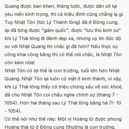
Quang được ban khen, thăng tước, được dân sở tại
yêu mến kính trọng, thì cả triều đình cũng chẳng lạ gì.
Tuy Nhật Tôn (tức Lý Thánh tông) đã ở Đông cung,
lại đã từng được "giám quốc", được "lưu thủ kinh sư"
khi Lý Thái tông đi đánh dẹp xa, nhưng uy tín đức độ
so với Nhật Quang thì chắc gì đã hơn? Nếu thực sự
công khai công bằng thì có thể nói chắc, là Nhật Tôn
còn kém nữa!
Nhật Tôn có lợi thế là con trưởng, tuổi lớn hơn Nhật
Quang. Nhật Tôn lại luôn có mặt ở kinh thành, vì vậy,
khi Lý Thái tông thấy có triệu chứng xấu về sức khoẻ,
đã cho Nhật Tôn coi chầu nghe chính sự (tháng 7 -
1054). Hơn hai tháng sau Lý Thái tông băng hà (1- 10
- 1054).
Có thể nói như thế này: Một vị Hoàng tử được phong
Hoàng thái tử ở Đông cung (thường là con trưởng,