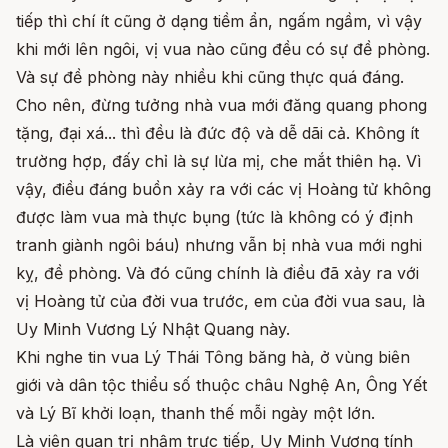
tiếp thì chí ít cũng ở dạng tiềm ẩn, ngấm ngầm, vì vậy
khi mới lên ngôi, vị vua nào cũng đều có sự đề phòng.
Và sự đề phòng này nhiều khi cũng thực quá đáng.
Cho nên, đừng tưởng nhà vua mới đăng quang phong
tặng, đại xá... thì đều là đức độ và dễ dãi cả. Không ít
trường hợp, đấy chỉ là sự lừa mị, che mắt thiên hạ. Vì
vậy, điều đáng buồn xảy ra với các vị Hoàng tử không
được làm vua mà thực bụng (tức là không có ý định
tranh giành ngôi báu) nhưng vẫn bị nhà vua mới nghi
kỵ, đề phòng. Và đó cũng chính là điều đã xảy ra với
vị Hoàng tử của đời vua trước, em của đời vua sau, là
Uy Minh Vương Lý Nhật Quang này.
Khi nghe tin vua Lý Thái Tông băng hà, ở vùng biên
giới và dân tộc thiểu số thuộc châu Nghệ An, Ông Yết
và Lý Bĩ khởi loạn, thanh thế mỗi ngày một lớn.
Là viên quan trị nhậm trực tiếp, Uy Minh Vương tính