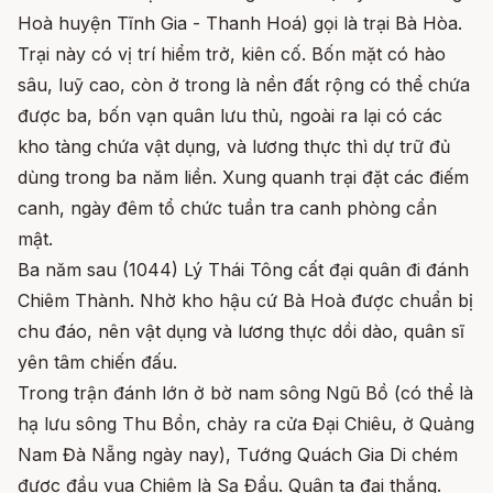
Hoà huyện Tĩnh Gia - Thanh Hoá) gọi là trại Bà Hòa.
Trại này có vị trí hiểm trở, kiên cố. Bốn mặt có hào
sâu, luỹ cao, còn ở trong là nền đất rộng có thể chứa
được ba, bốn vạn quân lưu thủ, ngoài ra lại có các
kho tàng chứa vật dụng, và lương thực thì dự trữ đủ
dùng trong ba năm liền. Xung quanh trại đặt các điếm
canh, ngày đêm tổ chức tuần tra canh phòng cẩn
mật.
Ba năm sau (1044) Lý Thái Tông cất đại quân đi đánh
Chiêm Thành. Nhờ kho hậu cứ Bà Hoà được chuẩn bị
chu đáo, nên vật dụng và lương thực dồi dào, quân sĩ
yên tâm chiến đấu.
Trong trận đánh lớn ở bờ nam sông Ngũ Bồ (có thể là
hạ lưu sông Thu Bồn, chảy ra cửa Đại Chiêu, ở Quảng
Nam Đà Nẵng ngày nay), Tướng Quách Gia Di chém
được đầu vua Chiêm là Sạ Đẩu. Quân ta đại thắng.