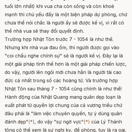
tuổi lớn nhất) khi vua cha còn sống và còn khoẻ
mạnh thì chủ yếu đấy là một biện pháp dự phòng, chứ
chưa thể nói chắc là người ấy sẽ được kế vị, vì rất có
thể nhà vua sẽ thay đổi quyết định.
Trường hợp Nhật Tôn trước 7 - 1054 là như thế.
Nhưng khi nhà vua đau ốm, thì người được gọi vào
"coi chầu nghe chính sự" sẽ là người kế vị. Đây lại là
một giải pháp tình thế hơn là một giải pháp chiến lược,
do vậy, người lên ngôi mới chưa hẳn là người tài cao
đức cả nhất trong số các hoàng tử. Và trường hợp
Nhật Tôn sau tháng 7 - 1054 cũng chính là như thế!
Hành động của Nhật Quang mang quân dẹp loạn là
xuất phát từ quyền lợi chung của cả vương triều chứ
đâu phải là "làm việc chuyên quyền, tự ý dùng quân
đánh dẹp"
(*)
, do vậy "sự ngờ vực"
(*)
của Lý Thánh
tông có thể xem là sự nghi kỵ, đề phòng, tuy là ra oai,