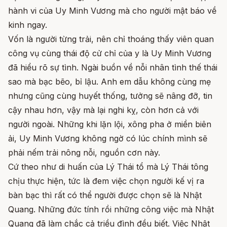
hành vi của Uy Minh Vương mà cho người mật báo về
kinh ngay.
Vốn là người từng trải, nên chỉ thoáng thấy viên quan
công vụ cùng thái độ cử chỉ của y là Uy Minh Vương
đã hiểu rõ sự tình. Ngài buồn về nỗi nhân tình thế thái
sao mà bạc bẽo, bỉ lậu. Anh em dẫu không cùng mẹ
nhưng cũng cùng huyết thống, tưởng sẽ nâng đỡ, tin
cậy nhau hơn, vậy mà lại nghi kỵ, còn hơn cả với
người ngoài. Những khi lặn lội, xông pha ở miền biên
ải, Uy Minh Vương không ngờ có lúc chính mình sẽ
phải nếm trải nông nỗi, nguồn cơn này.
Cứ theo như di huấn của Lý Thái tổ mà Lý Thái tông
chịu thực hiện, tức là đem việc chọn người kế vị ra
bàn bạc thì rất có thể người được chọn sẽ là Nhật
Quang. Những đức tính rồi những công việc mà Nhật
Quang đã làm chắc cả triều đình đều biết. Việc Nhật