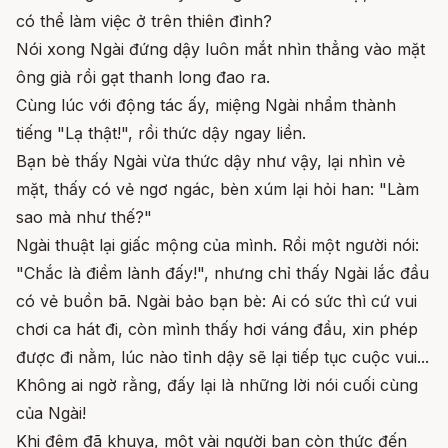
có thể làm việc ở trên thiên đình?
Nói xong Ngài đứng dậy luôn mắt nhìn thẳng vào mặt
ông già rồi gạt thanh long đao ra.
Cùng lúc với động tác ấy, miệng Ngài nhẩm thành
tiếng "Lạ thật!", rồi thức dậy ngay liền.
Bạn bè thấy Ngài vừa thức dậy như vậy, lại nhìn vẻ
mặt, thấy có vẻ ngơ ngác, bèn xúm lại hỏi han: "Làm
sao mà như thế?"
Ngài thuật lại giấc mộng của mình. Rồi một người nói:
"Chắc là điềm lành đấy!", nhưng chỉ thấy Ngài lắc đầu
có vẻ buồn bã. Ngài bảo bạn bè: Ai có sức thì cứ vui
chơi ca hát đi, còn mình thấy hơi váng đầu, xin phép
được đi nằm, lúc nào tỉnh dậy sẽ lại tiếp tục cuộc vui...
Không ai ngờ rằng, đấy lại là những lời nói cuối cùng
của Ngài!
Khi đêm đã khuya, một vài người bạn còn thức đến