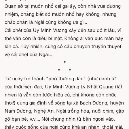
Quan sở tại muốn nhổ cái gai ấy, còn nhà vua đương
nhiệm, chẳng biết có muốn nhổ hay không, nhưng
chắc chắn là Ngài cũng không ưa gì...
Cái chết của Uy Minh Vương xảy đến sau đó ít lâu, vì
thế vẫn còn là điều bí mật. Không ai vén bức màn này
lên cả. Tuy nhiên, cũng có câu chuyện truyền thuyết
về cái chết của Ngài...
*
* *
Từ ngày trở thành "phó thường dân" (như danh từ
của thời hiện đại), Uy Minh Vương Lý Nhật Quang (tất
nhiên là vẫn còn tước hiệu cũ, chỉ không còn chức
thôi!) cùng gia đình về sống tại xã Bạch Đường, huyện
Nam Đường, Nghệ An. Ngài trồng hoa, nuôi chim, gặp
gỡ bạn bè, v.v.... Nói chung nhìn từ bên ngoài vào,
thấy cuộc sống của ngài cũng khá an nhàn, thoải mái.