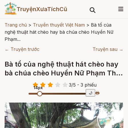
TruyệnXưaTíchCũ
Trang chủ
>
Truyền thuyết Việt Nam
>
Bà tổ của
nghệ thuật hát chèo hay bà chúa chèo Huyền Nữ
Phạm...
← Truyện trước
Truyện sau →
Bà tổ của nghệ thuật hát chèo hay
bà chúa chèo Huyền Nữ Phạm Thị
Trân
3
/
5
- 3
phiếu
14px
🖶
🌙