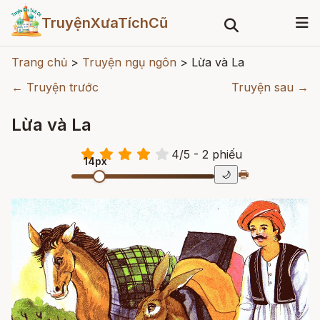
TruyệnXưaTíchCũ
Trang chủ
>
Truyện ngụ ngôn
>
Lừa và La
← Truyện trước
Truyện sau →
Lừa và La
4
/
5
- 2
phiếu
14px
🖶
🌙