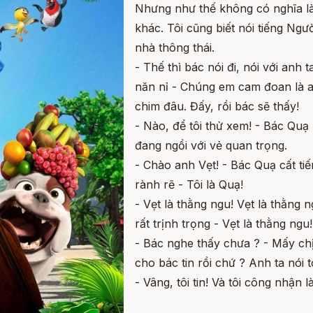
Nhưng như thế không có nghĩa là
khác. Tôi cũng biết nói tiếng Ng
nhà thông thái.
- Thế thì bác nói đi, nói với anh 
năn nỉ - Chúng em cam đoan là an
chim đâu. Đấy, rồi bác sẽ thấy!
- Nào, để tôi thử xem! - Bác Quạ
đang ngồi với vẻ quan trọng.
- Chào anh Vẹt! - Bác Quạ cất tiế
rành rẽ - Tôi là Quạ!
- Vẹt là thằng ngu! Vẹt là thằng 
rất trịnh trọng - Vẹt là thằng ngu!
- Bác nghe thấy chưa ? - Mấy chị
cho bác tin rồi chứ ? Anh ta nói 
- Vâng, tôi tin! Và tôi công nhận l