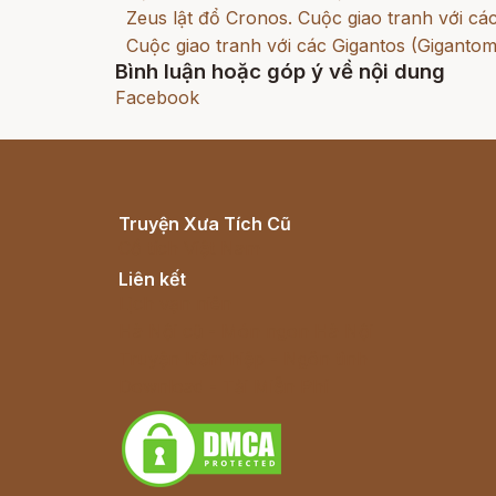
Zeus lật đổ Cronos. Cuộc giao tranh với cá
Cuộc giao tranh với các Gigantos (Gigantom
Bình luận hoặc góp ý về nội dung
Facebook
Truyện Xưa Tích Cũ
Cổ tích Việt Nam
Liên kết
Lịch vạn niên
Hà Nội cũ - Món ngon Hà Nội
Truyện kiếm hiệp - Ngôn tình
Download - Tải Miễn Phí