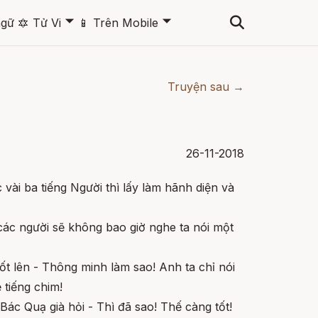
🞃
🞃
ngữ
🔯
Tử Vi
📱
Trên Mobile
Truyện sau →
26-11-2018
vài ba tiếng Người thì lấy làm hãnh diện và
 các người sẽ không bao giờ nghe ta nói một
hốt lên - Thông minh làm sao! Anh ta chỉ nói
 tiếng chim!
 Bác Quạ già hỏi - Thì đã sao! Thế càng tốt!