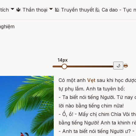
🞃
🞃
tích
🔱
Thần thoại
🕌
Truyền thuyết
🙋
Ca dao - Tục 
nghiệm
14px
🖶
🌙
Có một anh
Vẹt
sau khi học được 
tự phụ lắm. Anh ta tuyên bố:
- Ta biết nói tiếng Người. Từ nay
lời nào bằng tiếng chim nữa!
- Ồ, ồ! - Mấy chị chim Chìa Vôi t
bằng tiếng Người! Anh ta khinh rẻ
- Anh ta biết nói tiếng Người ư? -