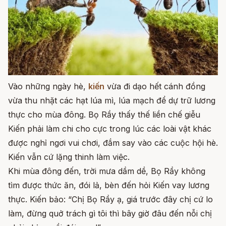
Vào những ngày hè,
kiến
vừa đi dạo hết cánh đồng
vừa thu nhặt các hạt lúa mì, lúa mạch để dự trữ lương
thực cho mùa đông. Bọ Rầy thấy thế liền chế giễu
Kiến phải làm chi cho cực trong lúc các loài vật khác
được nghỉ ngơi vui chơi, đắm say vào các cuộc hội hè.
Kiến vẫn cứ lặng thinh làm việc.
Khi mùa đông đến, trời mưa dầm dề, Bọ Rầy không
tìm được thức ăn, đói lả, bèn đến hỏi Kiến vay lương
thực. Kiến bảo: “Chị Bọ Rầy ạ, giá trước đây chị cứ lo
làm, đừng quở trách gì tôi thì bây giờ đâu đến nỗi chị