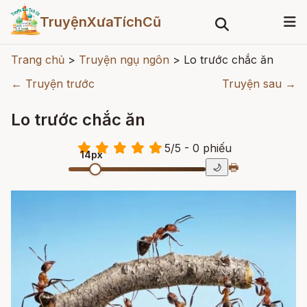
TruyệnXưaTíchCũ
Trang chủ
>
Truyện ngụ ngôn
>
Lo trước chắc ăn
← Truyện trước
Truyện sau →
Lo trước chắc ăn
5
/
5
- 0
phiếu
14px
🖶
🌙