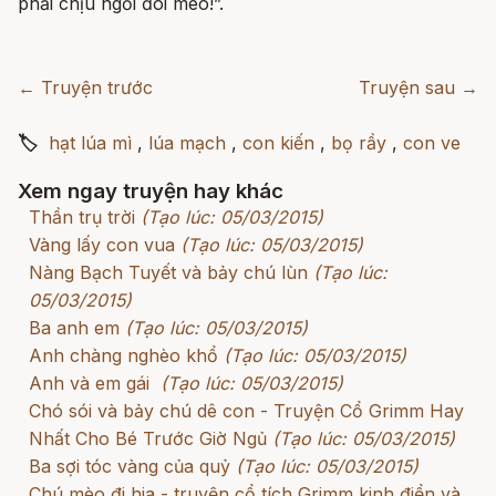
phải chịu ngồi đói meo!”.
← Truyện trước
Truyện sau →
🏷
hạt lúa mì
,
lúa mạch
,
con kiến
,
bọ rầy
,
con ve
Xem ngay truyện hay khác
Thần trụ trời
(Tạo lúc: 05/03/2015)
Vàng lấy con vua
(Tạo lúc: 05/03/2015)
Nàng Bạch Tuyết và bảy chú lùn
(Tạo lúc:
05/03/2015)
Ba anh em
(Tạo lúc: 05/03/2015)
Anh chàng nghèo khổ
(Tạo lúc: 05/03/2015)
Anh và em gái
(Tạo lúc: 05/03/2015)
Chó sói và bảy chú dê con - Truyện Cổ Grimm Hay
Nhất Cho Bé Trước Giờ Ngủ
(Tạo lúc: 05/03/2015)
Ba sợi tóc vàng của quỷ
(Tạo lúc: 05/03/2015)
Chú mèo đi hia - truyện cổ tích Grimm kinh điển và