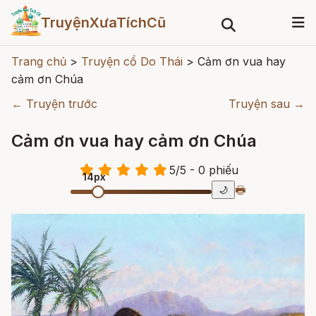
TruyệnXưaTíchCũ
Trang chủ
>
Truyện cổ Do Thái
>
Cảm ơn vua hay
cảm ơn Chúa
← Truyện trước
Truyện sau →
Cảm ơn vua hay cảm ơn Chúa
5
/
5
- 0
phiếu
14px
🖶
🌙