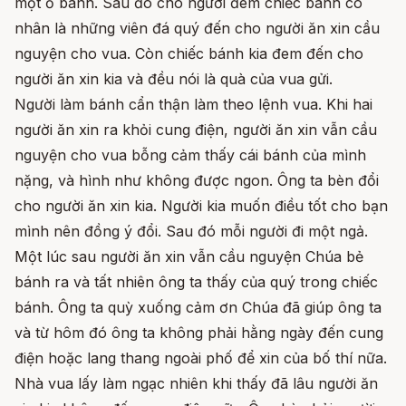
một ổ bánh. Sau đó cho người đem chiếc bánh có
nhân là những viên đá quý đến cho người ăn xin cầu
nguyện cho vua. Còn chiếc bánh kia đem đến cho
người ăn xin kia và đều nói là quà của vua gửi.
Người làm bánh cẩn thận làm theo lệnh vua. Khi hai
người ăn xin ra khỏi cung điện, người ăn xin vẫn cầu
nguyện cho vua bỗng cảm thấy cái bánh của mình
nặng, và hình như không được ngon. Ông ta bèn đổi
cho người ăn xin kia. Người kia muốn điều tốt cho bạn
mình nên đồng ý đổi. Sau đó mỗi người đi một ngả.
Một lúc sau người ăn xin vẫn cầu nguyện Chúa bẻ
bánh ra và tất nhiên ông ta thấy của quý trong chiếc
bánh. Ông ta quỳ xuống cảm ơn Chúa đã giúp ông ta
và từ hôm đó ông ta không phải hằng ngày đến cung
điện hoặc lang thang ngoài phố để xin của bố thí nữa.
Nhà vua lấy làm ngạc nhiên khi thấy đã lâu người ăn