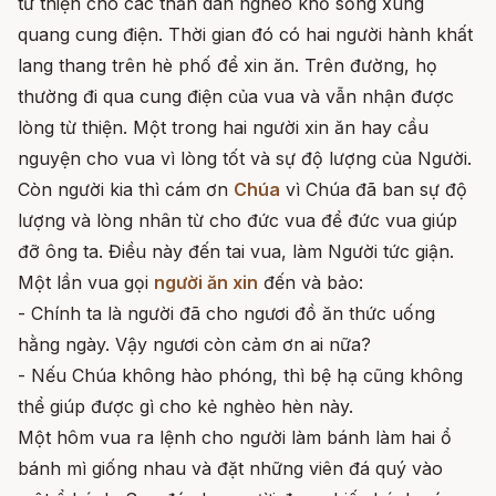
từ thiện cho các thần dân nghèo khổ sống xung
quang cung điện. Thời gian đó có hai người hành khất
lang thang trên hè phố để xin ăn. Trên đường, họ
thường đi qua cung điện của vua và vẫn nhận được
lòng từ thiện. Một trong hai người xin ăn hay cầu
nguyện cho vua vì lòng tốt và sự độ lượng của Người.
Còn người kia thì cám ơn
Chúa
vì Chúa đã ban sự độ
lượng và lòng nhân từ cho đức vua để đức vua giúp
đỡ ông ta. Điều này đến tai vua, làm Người tức giận.
Một lần vua gọi
người ăn xin
đến và bảo:
- Chính ta là người đã cho ngươi đồ ăn thức uống
hằng ngày. Vậy ngươi còn cảm ơn ai nữa?
- Nếu Chúa không hào phóng, thì bệ hạ cũng không
thể giúp được gì cho kẻ nghèo hèn này.
Một hôm vua ra lệnh cho người làm bánh làm hai ổ
bánh mì giống nhau và đặt những viên đá quý vào