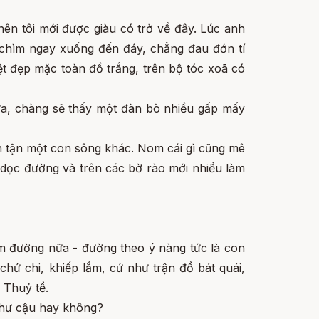
nên tôi mới được giàu có trở về đây. Lúc anh
ôi chìm ngay xuống đến đáy, chẳng đau đớn tí
ệt đẹp mặc toàn đồ trắng, trên bộ tóc xoã có
ữa, chàng sẽ thấy một đàn bò nhiều gấp mấy
đến tận một con sông khác. Nom cái gì cũng mê
t dọc đường và trên các bờ rào mới nhiều làm
dặm đường nữa - đường theo ý nàng tức là con
hứ chi, khiếp lắm, cứ như trận đồ bát quái,
 Thuỷ tề.
như cậu hay không?