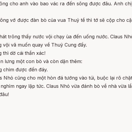
hông cho anh vào bao vác ra đến sông được đâu. Anh chị
ng vớ được đàn bò của vua Thuỷ tề thì tớ sẽ cộp cho cậ
hát trông thấy nước vội chạy ùa đến uống nước. Claus Nhỏ
g vội vã muốn quay về Thuỷ Cung đấy.
 thì dờ cái thần xác!
ên lưng một con bò và còn dặn thêm:
g chìm được đến đáy.
s Nhỏ cũng cho một hòn đá tướng vào túi, buộc lại rõ chặ
 nghỉm ngay lập tức. Claus Nhỏ vừa đánh bò về nhà vừa l
đâu!