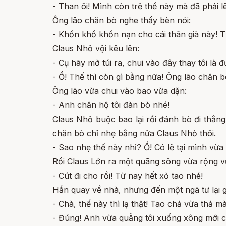
- Than ôi! Mình còn trẻ thế này mà đã phải lê
Ông lão chăn bò nghe thấy bèn nói:
- Khốn khổ khốn nạn cho cái thân già này! T
Claus Nhỏ vội kêu lên:
- Cụ hãy mở túi ra, chui vào đây thay tôi là 
- Ồ! Thế thì còn gì bằng nữa! Ông lão chăn 
Ông lão vừa chui vào bao vừa dặn:
- Anh chăn hộ tôi đàn bò nhé!
Claus Nhỏ buộc bao lại rồi đánh bò đi thẳng. 
chăn bò chỉ nhẹ bằng nửa Claus Nhỏ thôi.
- Sao nhẹ thế này nhỉ? Ồ! Có lẽ tại mình vừa 
Rồi Claus Lớn ra một quãng sông vừa rộng vừ
- Cút đi cho rồi! Từ nay hết xỏ tao nhé!
Hắn quay về nhà, nhưng đến một ngã tư lại 
- Chà, thế này thì lạ thật! Tao chả vừa thả mà
- Đúng! Anh vừa quẳng tôi xuống xông mới c