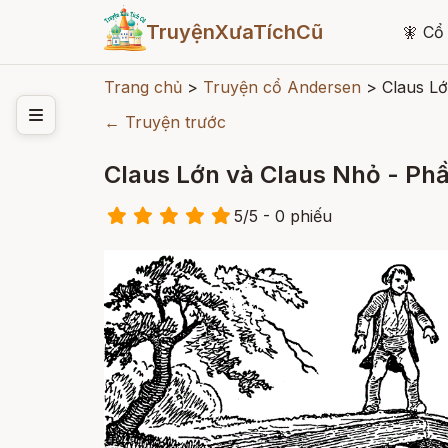
TruyệnXưaTíchCũ
🧚
Cổ 
Trang chủ
>
Truyện cổ Andersen
>
Claus Lớ
← Truyện trước
Claus Lớn và Claus Nhỏ - Ph
5
/
5
- 0
phiếu