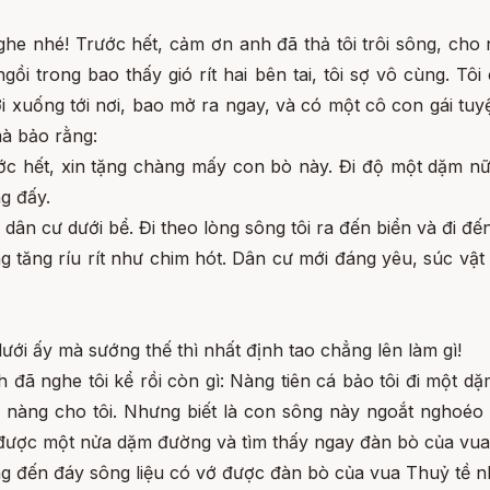
he nhé! Trước hết, cảm ơn anh đã thả tôi trôi sông, cho 
ngồi trong bao thấy gió rít hai bên tai, tôi sợ vô cùng. T
i xuống tới nơi, bao mở ra ngay, và có một cô con gái tuy
mà bảo rằng:
c hết, xin tặng chàng mấy con bò này. Đi độ một dặm n
ng đấy.
a dân cư dưới bể. Đi theo lòng sông tôi ra đến biển và đi 
ung tăng ríu rít như chim hót. Dân cư mới đáng yêu, súc vậ
dưới ấy mà sướng thế thì nhất định tao chẳng lên làm gì!
nh đã nghe tôi kể rồi còn gì: Nàng tiên cá bảo tôi đi một 
 nàng cho tôi. Nhưng biết là con sông này ngoắt nghoéo c
n được một nửa dặm đường và tìm thấy ngay đàn bò của vua
ống đến đáy sông liệu có vớ được đàn bò của vua Thuỷ tề 