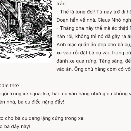
trán.
- Thế là tong đời! Từ nay trở đi h
Đoạn hắn về nhà. Claus Nhỏ ngh
- Thằng cha này thế mà ác thật! 
hẳn rồi, không thì nó đã gây ra 
Anh mặc quần áo đẹp cho bà cụ,
xe vào rồi đặt bà cụ vào trong cù
đánh xe qua rừng. Tảng sáng, đế
vào ăn. Ông chủ hàng cơm có vô kh
 sớm thế?
 ngồi trong xe ngoài kia, bảo cụ vào hàng nhưng cụ không 
ên nhá, bà cụ điếc nặng đấy!
o cho bà cụ đang lặng cứng trong xe.
o bà đây này!