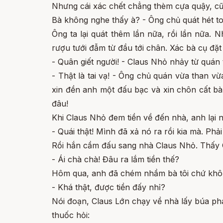
Nhưng cái xác chết chẳng thèm cựa quậy, cũn
Bà không nghe thấy à? - Ông chủ quát hét to
Ông ta lại quát thêm lần nữa, rồi lần nữa.
rượu tưới đẫm từ đầu tới chân. Xác bà cụ đặ
- Quân giết người! - Claus Nhỏ nhảy từ quán t
- Thật là tai vạ! - Ông chủ quán vừa than vừ
xin đền anh một đấu bạc và xin chôn cất bà 
đâu!
Khi Claus Nhỏ đem tiền về đến nhà, anh lại 
- Quái thật! Mình đã xả nó ra rồi kia mà. Ph
Rồi hắn cầm đấu sang nhà Claus Nhỏ. Thấy C
- Ái chà chà! Đâu ra lắm tiền thế?
Hôm qua, anh đã chém nhầm bà tôi chứ khôn
- Khá thật, được tiền đấy nhỉ?
Nói đoạn, Claus Lớn chạy về nhà lấy búa pha
thuốc hỏi: