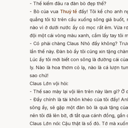
- Thế kiếm đâu ra đàn bò đẹp thế?
- Bò của vua
Thuỷ tề
đấy! Tôi kể cho anh ng
quẳng tôi từ trên cầu xuống sông giá buốt, 
nào vì ở dưới nước ấy cỏ mọc rất êm. Vừa rơ
đội một cái vòng màu xanh, cầm lấy tay tôi 
- Có phải chàng Claus Nhỏ đấy không? Trướ
lần thế này. Đàn bò ấy tôi cũng xin tặng chà
Lúc ấy tôi mới biết con sông là đường cái củ
ly. Nào là hoa thơm cỏ lạ, nào là cá lượn t
sao chứ!
Claus Lớn vội hỏi:
- Thế sao mày lại vội lên trên này làm gì? Ở 
- Đấy chính là tài khôn khéo của tôi đấy! A
sông ấy, sẽ gặp một đàn bò là quà tặng của
nên tôi đã lên bờ, đi tắt qua cánh đồng, gầ
Claus Lớn nói: Cậu thật là số đỏ. Tớ mà xu