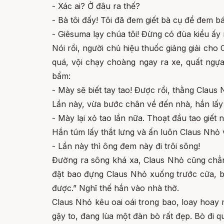
- Xác ai? Ở đâu ra thế?
- Bà tôi đấy! Tôi đã đem giết bà cụ để đem b
- Giêsuma lạy chúa tôi! Đừng có đùa kiểu ấy
Nói rồi, người chủ hiệu thuốc giảng giải cho 
quá, vội chạy choàng ngay ra xe, quất ngự
bẩm:
- Mày sẽ biết tay tao! Được rồi, thằng Claus 
Lần này, vừa bước chân về đến nhà, hắn lấy 
- Mày lại xỏ tao lần nữa. Thoạt đầu tao giết 
Hắn túm lấy thắt lưng và ấn luôn Claus Nhỏ v
- Lần này thì ông đem này đi trôi sông!
Đường ra sông khá xa, Claus Nhỏ cũng chẳng
đặt bao đựng Claus Nhỏ xuống trước cửa, bụn
được.” Nghĩ thế hắn vào nhà thờ.
Claus Nhỏ kêu oai oái trong bao, loay hoay 
gậy to, đang lùa một đàn bò rất đẹp. Bò đi q