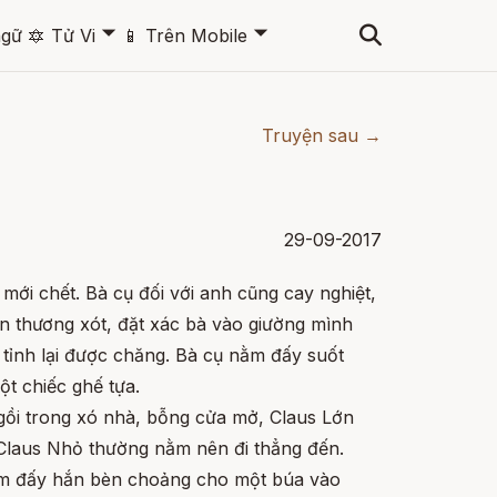
🞃
🞃
ngữ
🔯
Tử Vi
📱
Trên Mobile
Truyện sau →
29-09-2017
mới chết. Bà cụ đối với anh cũng cay nghiệt,
 thương xót, đặt xác bà vào giường mình
tỉnh lại được chăng. Bà cụ nằm đấy suốt
ột chiếc ghế tựa.
ồi trong xó nhà, bỗng cửa mở, Claus Lớn
 Claus Nhỏ thường nằm nên đi thẳng đến.
nằm đấy hắn bèn choảng cho một búa vào