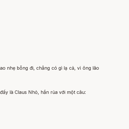
bao nhẹ bỗng đi, chẳng có gì lạ cả, vì ông lão
đấy là Claus Nhỏ, hắn rủa với một câu: