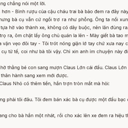
g chẳng nói một lời.
 hơn - Bình rượu của cậu cháu trai bà bảo đem ra đây này
 Nhưng bà cụ vẫn cứ ngồi trơ ra như phỗng. Ông ta nổi xu
t tựa hờ vào thành xe, không có dây buộc, nên lăn đùng ra
rọ ra, ôm chặt lấy ông chủ quán la lên - Mày giết bà tao m
a vặn vẹo đôi tay - Tôi trót nóng giận lớ tay chứ xưa nay 
cụ tử tế, coi như bà tôi vậy. Chỉ xin anh ỉm chuyện này 
nhờ thằng bé con sang mượn Claus Lớn cái đấu. Claus Lớn 
ải thân hành sang xem mới được.
laus Nhỏ có thêm tiền, hắn trợn tròn mắt mà hỏi:
g phải tôi đâu. Tôi đem bán xác bà cụ được một đấu bạc 
ng cho bà hắn một nhát, rồi cho xác lên xe đem ra hiệu t