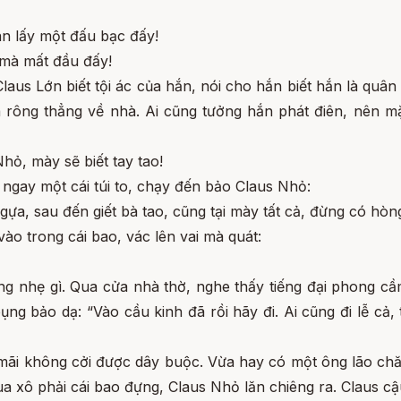
án lấy một đấu bạc đấy!
 mà mất đầu đấy!
Claus Lớn biết tội ác của hắn, nói cho hắn biết hắn là quân 
a rông thẳng về nhà. Ai cũng tưởng hắn phát điên, nên m
Nhỏ, mày sẽ biết tay tao!
ngay một cái túi to, chạy đến bảo Claus Nhỏ:
ngựa, sau đến giết bà tao, cũng tại mày tất cả, đừng có hòn
ào trong cái bao, vác lên vai mà quát:
 nhẹ gì. Qua cửa nhà thờ, nghe thấy tiếng đại phong cầm
g bảo dạ: “Vào cầu kinh đã rồi hãy đi. Ai cũng đi lễ cả,
mãi không cởi được dây buộc. Vừa hay có một ông lão chăn
ua xô phải cái bao đựng, Claus Nhỏ lăn chiêng ra. Claus cậu