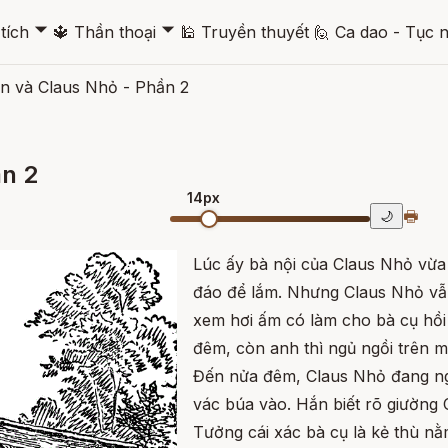
🞃
🞃
tích
🔱
Thần thoại
🕌
Truyền thuyết
🙋
Ca dao - Tục 
n và Claus Nhỏ - Phần 2
ần 2
14px
🖶
🌙
Lúc ấy bà nội của Claus Nhỏ vừa 
đáo để lắm. Nhưng Claus Nhỏ vẫn
xem hơi ấm có làm cho bà cụ hồi 
đêm, còn anh thì ngủ ngồi trên m
Đến nửa đêm, Claus Nhỏ đang ng
vác búa vào. Hắn biết rõ giường
Tưởng cái xác bà cụ là kẻ thù 