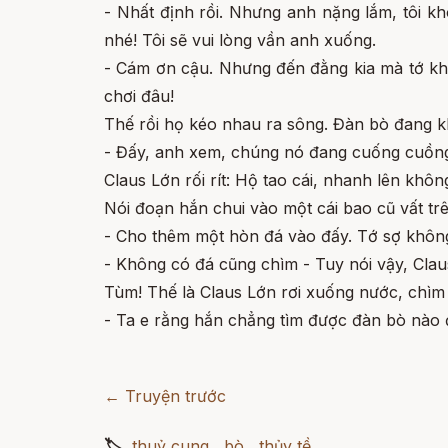
- Nhất định rồi. Nhưng anh nặng lắm, tôi k
nhé! Tôi sẽ vui lòng vần anh xuống.
- Cám ơn cậu. Nhưng đến đằng kia mà tớ khô
chơi đâu!
Thế rồi họ kéo nhau ra sông. Đàn bò đang k
- Đấy, anh xem, chúng nó đang cuống cuồn
Claus Lớn rối rít: Hộ tao cái, nhanh lên không
Nói đoạn hắn chui vào một cái bao cũ vất tr
- Cho thêm một hòn đá vào đấy. Tớ sợ khôn
- Không có đá cũng chìm - Tuy nói vậy, Clau
Tùm! Thế là Claus Lớn rơi xuống nước, chìm
- Ta e rằng hắn chẳng tìm được đàn bò nào 
← Truyện trước
🏷
thuỷ cung
,
bò
,
thủy tề