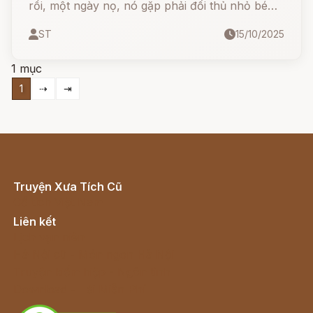
rồi, một ngày nọ, nó gặp phải đối thủ nhỏ bé
mà vô cùng tinh ranh - chính là con thỏ. Liệu
ST
15/10/2025
trí thông minh có thể chiến thắng sức mạnh
hung bạo?
1 mục
1
⇢
⇥
Truyện Xưa Tích Cũ
Cổ tích Việt Nam
Liên kết
Lịch vạn niên
Hà Nội cũ - Món ngon Hà Nội
Truyện kiếm hiệp - Ngôn tình
Download - Tải Miễn Phí