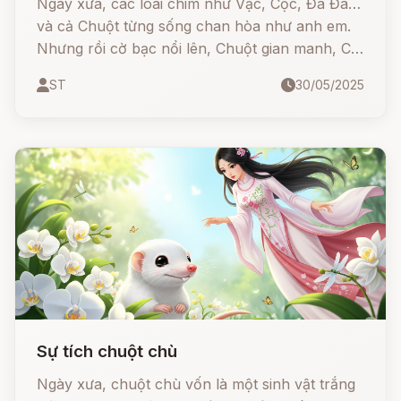
Ngày xưa, các loài chim như Vạc, Cộc, Đa Đa…
và cả Chuột từng sống chan hòa như anh em.
Nhưng rồi cờ bạc nổi lên, Chuột gian manh, Cò
mưu mô… khiến cả nhóm tan rã, rơi vào cảnh
ST
30/05/2025
trắng tay. Từ đó, mỗi loài lại mang một tiếng kêu
bi ai, nuối tiếc cho số phận và quá khứ sai lầm
của mình.
Sự tích chuột chù
Ngày xưa, chuột chù vốn là một sinh vật trắng