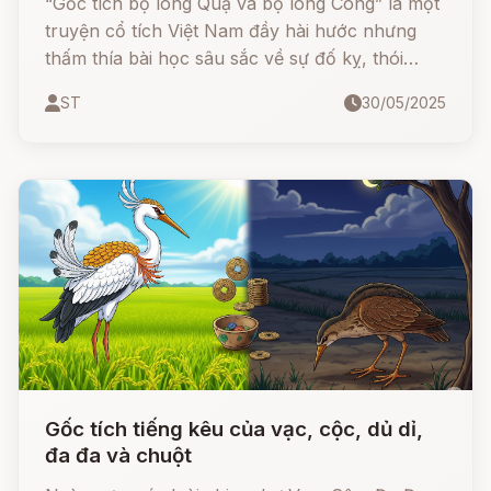
“Gốc tích bộ lông Quạ và bộ lông Công” là một
truyện cổ tích Việt Nam đầy hài hước nhưng
thấm thía bài học sâu sắc về sự đố kỵ, thói
khoe khoang và cái giá của vẻ bề ngoài. Quạ và
ST
30/05/2025
Công vốn là đôi bạn thân, cùng chung một màu
lông xám xịt. Khi tình cờ lấy được màu vẽ, họ
bắt đầu tô điểm cho nhau. Nhưng vì lòng nóng
vội và tham lam, Quạ đã nhận lấy bộ lông đen
nhánh, còn Công thì trở nên rực rỡ.
Gốc tích tiếng kêu của vạc, cộc, dủ dỉ,
đa đa và chuột