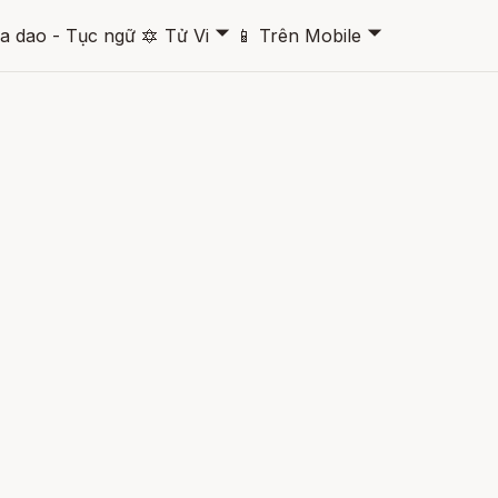
🞃
🞃
a dao - Tục ngữ
🔯
Tử Vi
📱
Trên Mobile