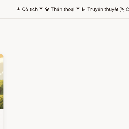
🞃
🞃
🧚
Cổ tích
🔱
Thần thoại
🕌
Truyền thuyết
🙋
C