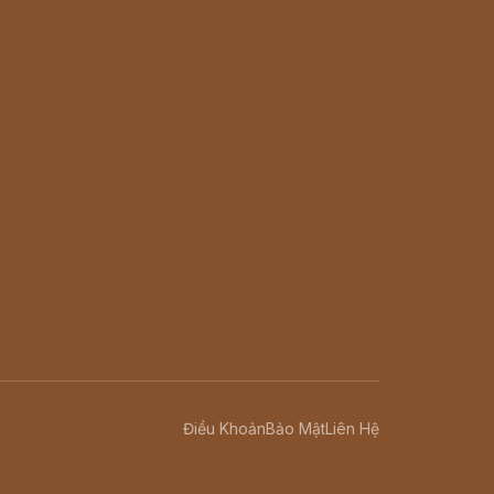
Điều Khoản
Bảo Mật
Liên Hệ