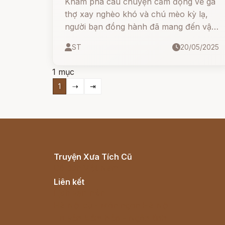
Khám phá câu chuyện cảm động về gã
thợ xay nghèo khó và chú mèo kỳ lạ,
người bạn đồng hành đã mang đến vận
may và cuộc sống giàu sang. Truyện cổ
ST
20/05/2025
Grimm đầy ý nghĩa về lòng tốt và sự bất
ngờ của số phận.
1 mục
1
⇢
⇥
Truyện Xưa Tích Cũ
Cổ tích Việt Nam
Liên kết
Lịch vạn niên
Hà Nội cũ - Món ngon Hà Nội
Truyện kiếm hiệp - Ngôn tình