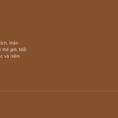
ích, thần
 thế giới. Mỗi
c và niềm