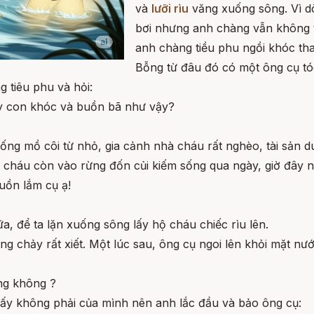
và
lưỡi rìu
văng xuống sông. Vì d
bơi nhưng anh chàng vẫn không t
anh chàng tiều phu ngồi khóc tha
Bỗng từ đâu đó có một ông cụ tóc 
 tiêu phu và hỏi:
ấy con khóc và buồn bã như vậy?
ng mồ côi từ nhỏ, gia cảnh nhà cháu rất nghèo, tài sản d
đó cháu còn vào rừng đốn củi kiếm sống qua ngày, giờ đây n
uồn lắm cụ ạ!
, để ta lặn xuống sông lấy hộ cháu chiếc rìu lên.
ng chảy rất xiết. Một lúc sau, ông cụ ngoi lên khỏi mặt nư
ống không ?
hấy không phải của mình nên anh lắc đầu và bảo ông cụ: