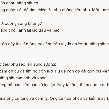
 của cháu bằng sắt cơ.
ng chảy xiết để tìm chiếc rìu cho chàng tiều phu. Một lúc 
 rơi xuống sông không?
áng chói, anh lại lắc đầu và bảo:
lần này khi lên ông cụ cầm trên tay là chiếc rìu bằng sắt 
g tiều phu reo lên sung sướng:
 cảm ơn cụ đã tìm hộ con lưỡi rìu để con có cái đốn củi ki
bằng sắt của anh và khen:
hông hề ham tiền bạc và lợi lộc. Nay ta tặng thêm cho con h
ìu mà ông cụ tặng và cảm tạ. Ông cụ hóa phép và biến mất. 