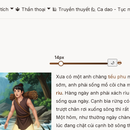
🞃
🞃
tích
🔱
Thần thoại
🕌
Truyền thuyết
🙋
Ca dao - Tục 
14px
🖶
🌙
Xưa có một anh chàng
tiều phu
n
sớm, anh phải sống mồ côi cha m
rìu
. Hàng ngày anh phải xách rìu
sống qua ngày. Cạnh bìa rừng có 
trượt chân rơi xuống sông thì rất
Một hôm, như thường ngày chàng 
lúc đang chặt củi cạnh bờ sông t