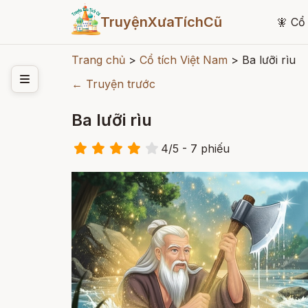
TruyệnXưaTíchCũ
🧚
Cổ 
Trang chủ
>
Cổ tích Việt Nam
>
Ba lưỡi rìu
← Truyện trước
Ba lưỡi rìu
4
/
5
- 7
phiếu