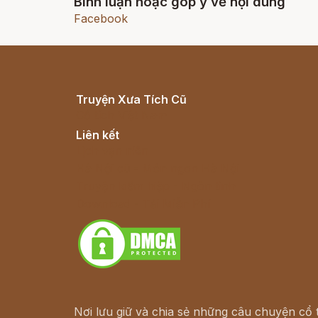
Bình luận hoặc góp ý về nội dung
Facebook
Truyện Xưa Tích Cũ
Cổ tích Việt Nam
Liên kết
Lịch vạn niên
Hà Nội cũ - Món ngon Hà Nội
Truyện kiếm hiệp - Ngôn tình
Download - Tải Miễn Phí
Nơi lưu giữ và chia sẻ những câu chuyện cổ t