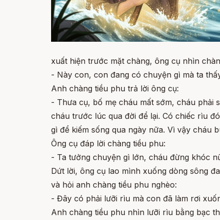
xuất hiện trước mặt chàng, ông cụ nhìn chàng
- Này con, con đang có chuyện gì mà ta th
Anh chàng tiều phu trả lời ông cụ:
- Thưa cụ, bố mẹ cháu mất sớm, cháu phải số
cháu trước lúc qua đời để lại. Có chiếc rìu 
gì để kiếm sống qua ngày nữa. Vì vậy cháu b
Ông cụ đáp lời chàng tiều phu:
- Ta tưởng chuyện gì lớn, cháu đừng khóc nữa
Dứt lời, ông cụ lao mình xuống dòng sông đa
và hỏi anh chàng tiều phu nghèo:
- Đây có phải lưỡi rìu mà con đã làm rơi xu
Anh chàng tiều phu nhìn lưỡi rìu bằng bạc t