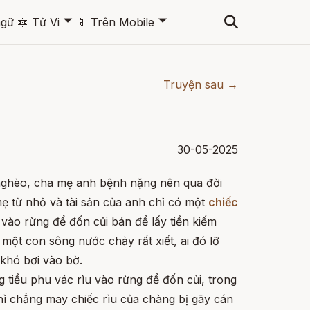
🞃
🞃
ngữ
🔯
Tử Vi
📱
Trên Mobile
Truyện sau →
30-05-2025
ghèo, cha mẹ anh bệnh nặng nên qua đời
ẹ từ nhỏ và tài sản của anh chỉ có một
chiếc
 vào rừng để đốn củi bán để lấy tiền kiếm
một con sông nước chảy rất xiết, ai đó lỡ
 khó bơi vào bờ.
tiều phu vác rìu vào rừng để đốn củi, trong
hì chẳng may chiếc rìu của chàng bị gãy cán