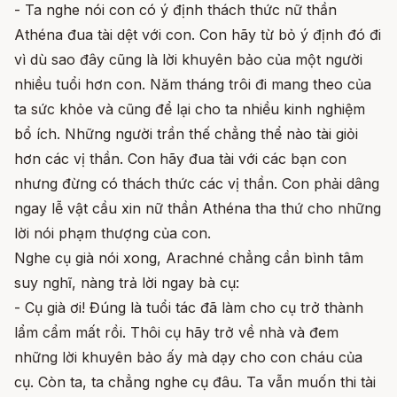
- Ta nghe nói con có ý định thách thức nữ thần
Athéna đua tài dệt với con. Con hãy từ bỏ ý định đó đi
vì dù sao đây cũng là lời khuyên bảo của một người
nhiều tuổi hơn con. Năm tháng trôi đi mang theo của
ta sức khỏe và cũng để lại cho ta nhiều kinh nghiệm
bổ ích. Những người trần thế chẳng thể nào tài giỏi
hơn các vị thần. Con hãy đua tài với các bạn con
nhưng đừng có thách thức các vị thần. Con phải dâng
ngay lễ vật cầu xin nữ thần Athéna tha thứ cho những
lời nói phạm thượng của con.
Nghe cụ già nói xong, Arachné chẳng cần bình tâm
suy nghĩ, nàng trả lời ngay bà cụ:
- Cụ già ơi! Đúng là tuổi tác đã làm cho cụ trở thành
lẩm cẩm mất rồi. Thôi cụ hãy trở về nhà và đem
những lời khuyên bảo ấy mà dạy cho con cháu của
cụ. Còn ta, ta chẳng nghe cụ đâu. Ta vẫn muốn thi tài