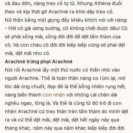
và đau đớn, nàng treo cổ tự tử. Nhưng Athéna đuổi
theo và kịp thời gỡ Arachné ra khỏi dây treo cổ.
Nữ thần bằng một giọng đầy khiêu khích nói với nàng:
- Hỡi cô gái ương bướng, cô không chết được đâu! Cô
sẽ phải sống mãi, sống đời đời để dệt tấm thảm của
cô. Và con cháu cô đời đời kiếp kiếp cũng sẽ phải dệt
mãi, dệt mãi như cô.
Arachné trừng phạt Arachné
Nói rồi Arachné lấy một thứ nước cỏ thần nhỏ vào
người Arachné. Thế là toàn thân nàng co rúm lại, mớ
tóc dài óng chuốt, đẹp đẽ là thế bỗng nhiên rụng hết,
nàng biến thành
con nhện
với những cái chân dài
nghêu ngao, lông lá. Và thế là cũng từ đó trở đi con
nhện Arachné cứ treo thân trên tấm thảm do mình dệt
ra và cứ thế dệt mãi, dệt mãi, dệt hết ngày này qua
tháng khác, năm này qua năm khác kiếp kiếp đời đời