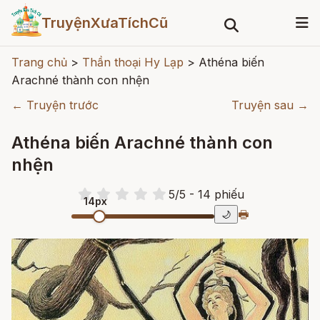
TruyệnXưaTíchCũ
Trang chủ
>
Thần thoại Hy Lạp
>
Athéna biến
Arachné thành con nhện
← Truyện trước
Truyện sau →
Athéna biến Arachné thành con
nhện
5
/
5
- 14
phiếu
14px
🖶
🌙