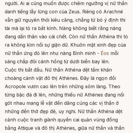
người. Ai ai cũng muốn được chiêm ngưỡng vị nữ thần
danh tiếng lẫy lừng con của Zeus. Riêng có Arachné
vẫn giữ nguyên thói kiêu căng, chẳng từ bỏ ý định thi
tài mà lại tỏ ra bất kính. Nàng không biết rằng nàng
đang dấn thân vào cái chết. Còn nữ thần Athéna thì tỏ
ra không kìm nổi sự giận dữ. Khuôn mặt xinh đẹp của
nữ thần ửng đỏ lên như nàng Bình minh -
Éos
mỗi
sáng chắp đôi cánh hồng từ dưới biển bay lên.
Cuộc thi bắt đầu. Nữ thần Athéna dệt tấm khăn
choàng cảnh vật đô thị Athènes. Đây là ngọn đồi
Acropole vươn cao lên trên những xóm làng. Theo
từng bậc đá đi lên, những thiếu nữ Athènes đang nối
gót nhau mang lễ vật đến dâng cúng các vị thần ở
những đền thờ đẹp đẽ, uy nghi. Nữ thần Athéna dệt
cảnh cuộc tranh giành quyền cai quản vùng đồng
bằng Attique và đô thị Athènes, giữa nữ thần và thần