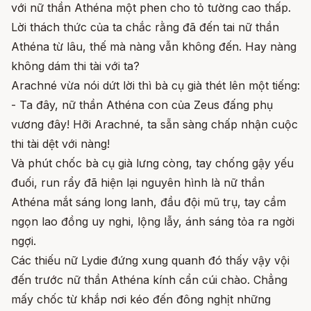
với nữ thần Athéna một phen cho tỏ tường cao thấp.
Lời thách thức của ta chắc rằng đã đến tai nữ thần
Athéna từ lâu, thế mà nàng vẫn không đến. Hay nàng
không dám thi tài với ta?
Arachné vừa nói dứt lời thì bà cụ già thét lên một tiếng:
- Ta đây, nữ thần Athéna con của Zeus đấng phụ
vương đây! Hỡi Arachné, ta sẵn sàng chấp nhận cuộc
thi tài dệt với nàng!
Và phút chốc bà cụ già lưng còng, tay chống gậy yếu
đuối, run rẩy đã hiện lại nguyên hình là nữ thần
Athéna mắt sáng long lanh, đầu đội mũ trụ, tay cầm
ngọn lao đồng uy nghi, lộng lẫy, ánh sáng tỏa ra ngời
ngợi.
Các thiếu nữ Lydie đứng xung quanh đó thấy vậy vội
đến trước nữ thần Athéna kính cẩn cúi chào. Chẳng
mấy chốc từ khắp nơi kéo đến đông nghịt những