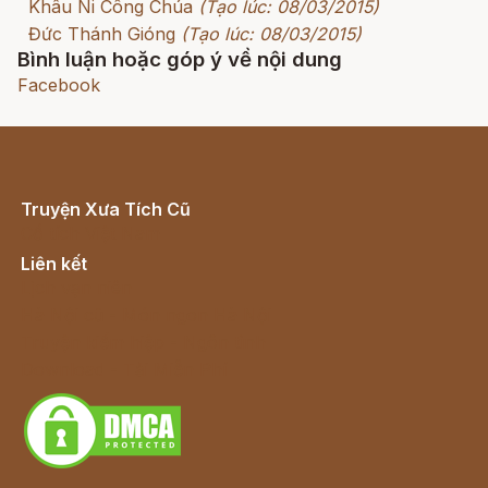
Khâu Ni Công Chúa
(Tạo lúc: 08/03/2015)
Đức Thánh Gióng
(Tạo lúc: 08/03/2015)
Bình luận hoặc góp ý về nội dung
Facebook
Truyện Xưa Tích Cũ
Cổ tích Việt Nam
Liên kết
Lịch vạn niên
Hà Nội cũ - Món ngon Hà Nội
Truyện kiếm hiệp - Ngôn tình
Download - Tải Miễn Phí