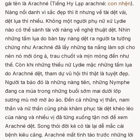
gái tên là Arachné (Tiếng Hy Lạp arachné:
con nhện
).
Nàng nổi danh vì sắc đẹp thì ít nhưng về tài dệt vải,
dệt lụa thì nhiều. Không một người phụ nữ xứ Lydie
nào có thể sánh tài với nàng về nghệ thuật dệt. Nhìn
những tấm lụa do bàn tay nàng dệt ra người ta tưởng
chừng như Arachné đã lấy những tia nắng làm sợi cho
nên nó mới óng ả, trau chuốt và mịn mỏng đến như
thế. Còn khi những thiếu nữ Lydie mặc những tấm lụa
do Arachné dệt, tham dự vũ hội thì thật là tuyệt đẹp.
Người ta bảo đó là những nàng tiên, những Nymphe
đang ca múa trong những buổi sớm mai dưới lớp
sương mù mờ mờ ảo ảo. Đến cả những vị thần, nam
thần và nữ thần cũng phải khâm phục tài dệt khéo léo
của nàng và nhiều vị đã từng xuống tận nơi để xem
Arachné dệt. Song thói đời kẻ có tài lại dễ mắc cái
bệnh kiêu căng. Arachné mất tỉnh táo trước những lời