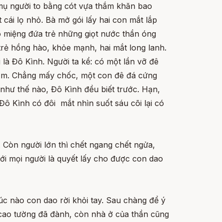
mụ người to bằng cót vựa thắm khăn bao
 cái lọ nhỏ. Bà mở gói lấy hai con mắt lắp
ào miệng đứa trẻ những giọt nước thần óng
trẻ hồng hào, khỏe mạnh, hai mắt long lanh.
i là Đô Kình. Người ta kể: có một lần vỡ đê
 ầm. Chẳng mấy chốc, một con đê đá cứng
 như thế nào, Đô Kình đều biết trước. Hạn,
 Đô Kình có đôi mắt nhìn suốt sáu cõi lại có
 Còn người lớn thì chết ngang chết ngửa,
với mọi người là quyết lấy cho được con dao
úc nào con dao rời khỏi tay. Sau chàng để ý
g cao tường đã đành, còn nhà ở của thần cũng