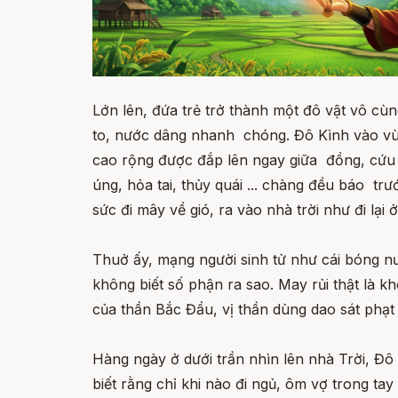
Lớn lên, đứa trẻ trở thành một đô vật vô cùng
to, nước dâng nhanh chóng. Đô Kình vào vù
cao rộng được đắp lên ngay giữa đồng, cứu đ
úng, hỏa tai, thủy quái ... chàng đều báo tr
sức đi mây về gió, ra vào nhà trời như đi lại ở
Thuở ấy, mạng người sinh tử như cái bóng nư
không biết số phận ra sao. May rủi thật là k
của thần Bắc Đẩu, vị thần dùng dao sát phạt
Hàng ngày ở dưới trần nhìn lên nhà Trời, Đô
biết rằng chỉ khi nào đi ngủ, ôm vợ trong t