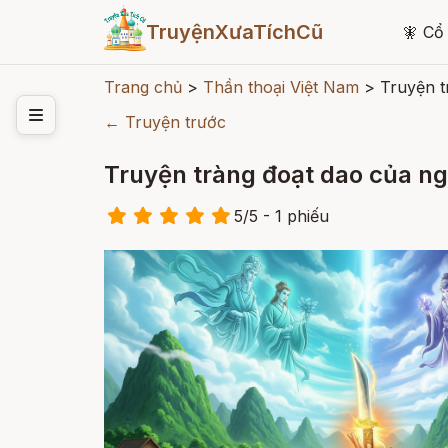
TruyệnXưaTíchCũ
🧚
Cổ 
Trang chủ
>
Thần thoại Việt Nam
>
Truyện t
← Truyện trước
Truyện tràng đoạt dao của ng
5
/
5
- 1
phiếu