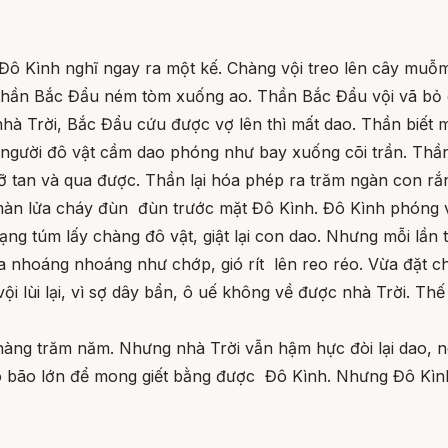
ô Kình nghĩ ngay ra một kế. Chàng vội treo lên cây muỗm 
vợ thần Bắc Đẩu ném tòm xuống ao. Thần Bắc Đẩu vội vã bỏ
hà Trời, Bắc Đẩu cứu được vợ lên thì mất dao. Thần biết 
 người đô vật cầm dao phóng như bay xuống cõi trần. Thần
ỡ tan và qua được. Thần lại hóa phép ra trăm ngàn con r
màn lửa cháy đùn đùn trước mặt Đô Kình. Đô Kình phóng vọ
mạng túm lấy chàng đô vật, giật lại con dao. Nhưng mỗi lần 
ra nhoáng nhoáng như chớp, gió rít lên reo réo. Vừa đặt 
ội lùi lại, vì sợ dây bẩn, ô uế không về được nhà Trời. Thế 
 hàng trăm năm. Nhưng nhà Trời vẫn hậm hực đòi lại dao, 
o bão lớn để mong giết bằng được Đô Kình. Nhưng Đô Kình