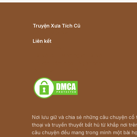
Truyện Xưa Tích Cũ
Cổ tích Việt Nam
Liên kết
Lịch vạn niên
Hà Nội cũ - Món ngon Hà Nội
Truyện kiếm hiệp - Ngôn tình
Download - Tải Miễn Phí
Nơi lưu giữ và chia sẻ những câu chuyện cổ t
thoại và truyền thuyết bất hủ từ khắp nơi trên
câu chuyện đều mang trong mình một bài họ