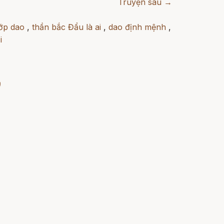
Truyện sau →
ớp dao
,
thần bắc Đẩu là ai
,
dao định mệnh
,
i
)