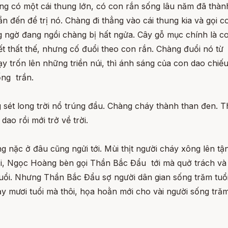
g có một cái thung lớn, có con rắn sống lâu năm đã thành 
n đến để trị nó. Chàng đi thẳng vào cái thung kia và gọi c
ngờ đang ngồi chàng bị hất ngửa. Cây gỗ mục chính là co
ết thất thế, nhưng cố đuổi theo con rắn. Chàng đuổi nó t
 trốn lên những triền núi, thì ánh sáng của con dao chiếu
ống trần.
g sét long trời nổ trúng đầu. Chàng cháy thành than đen.
dao rồi mới trở về trời.
ng nặc ở đâu cũng ngửi tới. Mùi thịt người cháy xông lên tậ
ồi, Ngọc Hoàng bèn gọi Thần Bắc Đẩu tới mà quở trách và 
tuổi. Nhưng Thần Bắc Đẩu sợ người dân gian sống trăm tuổ
bảy mươi tuổi mà thôi, họa hoằn mới cho vài người sống tră