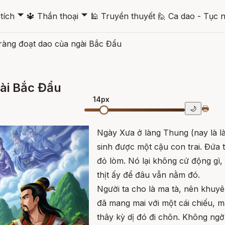
🞃
🞃
tích
🔱
Thần thoại
🕌
Truyền thuyết
🙋
Ca dao - Tục 
ràng đoạt dao của ngài Bắc Đẩu
ài Bắc Đẩu
14px
🖶
🌙
Ngày Xưa ở làng Thung (nay là l
sinh được một cậu con trai. Đứa t
đỏ lòm. Nó lại không cử động gì,
thịt ấy để đâu vẫn nằm đó.
Người ta cho là ma tà, nên khuy
đã mang mai với một cái chiếu, m
thây kỳ dị đó đi chôn. Không ng