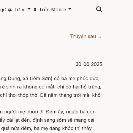
🞃
🞃
ngữ
🔯
Tử Vi
📱
Trên Mobile
Truyện sau →
30-06-2025
àng Dung, xã Liêm Sơn) có bà mẹ phúc đức,
rẻ sinh ra không có mắt, chỉ có hai hố trũng,
 chỉ thoi thóp thở. Đã năm tháng trời mà khối
ên người mẹ chôn đi. Đêm ấy, người bà con
ấy cái lạt đến, định sáng sớm sẽ mang cái
ờ quá nửa đêm, bà mẹ đang khóc thì thấy