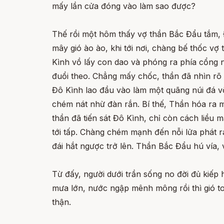
mấy lần cửa đóng vào làm sao được?
Thế rồi một hôm thấy vợ thần Bắc Đẩu tắm, Đ
mây gió ào ào, khi tới nơi, chàng bế thốc 
Kình vồ lấy con dao và phóng ra phía cổng n
đuổi theo. Chẳng mấy chốc, thần đã nhìn rõ
Đô Kình lao đầu vào làm một quãng núi đá v
chém nát nhừ đàn rắn. Bí thế, Thần hóa ra 
thần đã tiến sát Đô Kình, chỉ còn cách liều 
tới tấp. Chàng chém mạnh đến nỗi lửa phát 
đái hắt ngược trở lên. Thần Bắc Đẩu hú vía, v
Từ đấy, người dưới trần sống no đời đủ kiếp
mưa lớn, nước ngập mênh mông rồi thì gió t
thận.