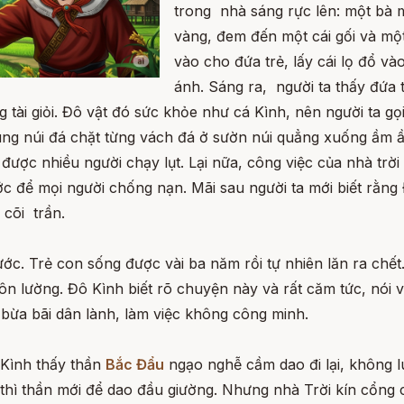
trong nhà sáng rực lên: một bà 
vàng, đem đến một cái gối và một
vào cho đứa trẻ, lấy cái lọ đổ v
ánh. Sáng ra, người ta thấy đứa 
 tài giỏi. Đô vật đó sức khỏe như cá Kình, nên người ta gọ
ng núi đá chặt từng vách đá ở sườn núi quẳng xuống ầm
ược nhiều người chạy lụt. Lại nữa, công việc của nhà trời
ước để mọi người chống nạn. Mãi sau người ta mới biết rằng
 cõi trần.
ớc. Trẻ con sống được vài ba năm rồi tự nhiên lăn ra chết.
hôn lường. Đô Kình biết rõ chuyện này và rất căm tức, nói 
 bừa bãi dân lành, làm việc không công minh.
 Kình thấy thần
Bắc Đẩu
ngạo nghễ cầm dao đi lại, không l
ay thì thần mới để dao đầu giường. Nhưng nhà Trời kín cổn