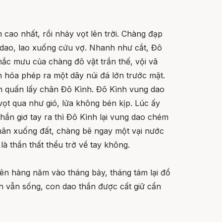
cao nhất, rồi nhảy vọt lên trời. Chàng đạp
 dao, lao xuống cứu vợ. Nhanh như cắt, Đô
mắc mưu của chàng đô vật trần thế, vội vã
 hóa phép ra một dãy núi đá lớn trước mặt.
ắn quấn lấy chân Đô Kình. Đô Kình vung dao
t qua như gió, lửa không bén kịp. Lúc ấy
thần giơ tay ra thì Đô Kình lại vung dao chém
chân xuống đất, chàng bê ngay một vại nước
là thần thất thểu trở về tay không.
nên hàng năm vào tháng bảy, tháng tám lại đổ
 vẫn sống, con dao thần được cất giữ cẩn