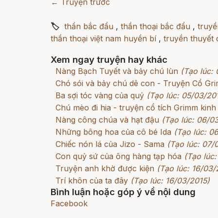
← Truyện trước
🏷
thần bắc đẩu
,
thần thoại bắc đẩu
,
truyề
thần thoại việt nam huyền bí
,
truyền thuyết 
Xem ngay truyện hay khác
Nàng Bạch Tuyết và bảy chú lùn
(Tạo lúc:
Chó sói và bảy chú dê con - Truyện Cổ G
Ba sợi tóc vàng của quỷ
(Tạo lúc: 05/03/20
Chú mèo đi hia - truyện cổ tích Grimm kinh
Nàng công chúa và hạt đậu
(Tạo lúc: 06/0
Những bông hoa của cô bé Ida
(Tạo lúc: 0
Chiếc nón lá của Jizo - Sama
(Tạo lúc: 07/
Con quỷ sứ của ông hàng tạp hóa
(Tạo lúc:
Truyện anh khờ được kiện
(Tạo lúc: 16/03/
Trí khôn của ta đây
(Tạo lúc: 16/03/2015)
Bình luận hoặc góp ý về nội dung
Facebook