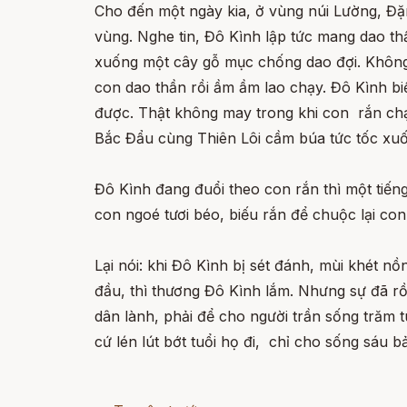
Cho đến một ngày kia, ở vùng núi Lường, Đặn
vùng. Nghe tin, Đô Kình lập tức mang dao thầ
xuống một cây gỗ mục chống dao đợi. Không 
con dao thần rồi ầm ầm lao chạy. Đô Kình bi
được. Thật không may trong khi con rắn chạy
Bắc Đẩu cùng Thiên Lôi cầm búa tức tốc xu
Đô Kình đang đuổi theo con rắn thì một tiến
con ngoé tươi béo, biếu rắn để chuộc lại con 
Lại nói: khi Đô Kình bị sét đánh, mùi khét nồ
đầu, thì thương Đô Kình lắm. Nhưng sự đã r
dân lành, phải để cho người trần sống trăm 
cứ lén lút bớt tuổi họ đi, chỉ cho sống sáu 