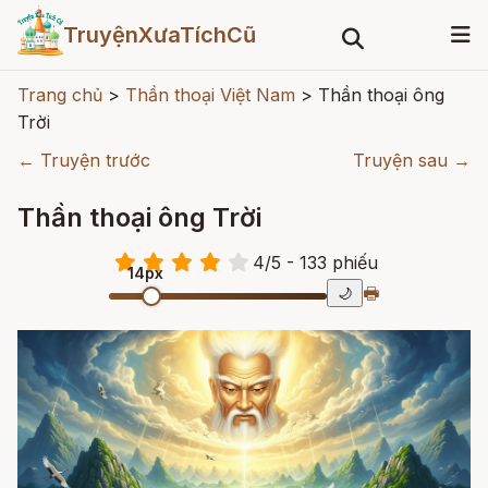
TruyệnXưaTíchCũ
Trang chủ
>
Thần thoại Việt Nam
>
Thần thoại ông
Trời
← Truyện trước
Truyện sau →
Thần thoại ông Trời
4
/
5
- 133
phiếu
14px
🖶
🌙