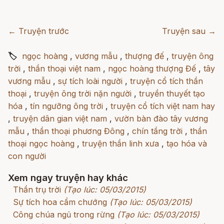
← Truyện trước
Truyện sau →
🏷
ngọc hoàng
,
vương mẫu
,
thượng đế
,
truyện ông
trời
,
thần thoại việt nam
,
ngọc hoàng thượng Đế
,
tây
vương mẫu
,
sự tích loài người
,
truyện cổ tích thần
thoại
,
truyện ông trời nặn người
,
truyền thuyết tạo
hóa
,
tín ngưỡng ông trời
,
truyện cổ tích việt nam hay
,
truyện dân gian việt nam
,
vườn bàn đào tây vương
mẫu
,
thần thoại phương Đông
,
chín tầng trời
,
thần
thoại ngọc hoàng
,
truyện thần linh xưa
,
tạo hóa và
con người
Xem ngay truyện hay khác
Thần trụ trời
(Tạo lúc: 05/03/2015)
Sự tích hoa cẩm chướng
(Tạo lúc: 05/03/2015)
Công chúa ngủ trong rừng
(Tạo lúc: 05/03/2015)