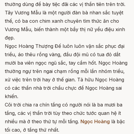
thường dùng để bày tiệc đãi các vị thần tiên trên trời.
Tây Vương Mẫu là một người đàn bà nhan sắc tuyệt
thế, có ba con chim xanh chuyên tìm thức ăn cho
Vương Mẫu, biến thành một bầy thị nữ yểu điệu xinh
đẹp.
Ngọc Hoàng Thượng Đế luôn luôn vận sắc phục đại
triều, áo thêu rồng vàng, đầu đội mũ có tua đỏ dắt
mười ba viên ngọc ngũ sắc, tay cầm hốt. Ngọc Hoàng
thường ngự trên ngai chạm rồng mỗi lần nhóm triều,
xử việc trên trời hay ở thế gian. Tả hữu Ngọc Hoàng
có các thần nhà trời chầu chực để Ngọc Hoàng sai
khiến.
Cõi trời chia ra chín tầng có người nói là ba mươi ba
tầng, các vị thần trời tùy theo chức tước quan hệ ít
nhiều mà ở theo thứ tự mỗi tầng.
Ngọc Hoàng
là bậc
tối cao, ở tầng thứ nhất.