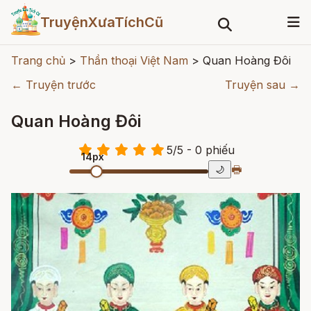
TruyệnXưaTíchCũ
Trang chủ
>
Thần thoại Việt Nam
>
Quan Hoàng Đôi
← Truyện trước
Truyện sau →
Quan Hoàng Đôi
5
/
5
- 0
phiếu
14px
🖶
🌙