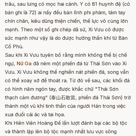
trâu, sau lưng có mọc hai cánh. Y có 81 huynh đệ (có
bản ghi là 72) ai nấy đều bản lĩnh phi phàm, tám tay
chín chân, kiêu dũng thiện chiến, thế lực vô cùng lớn
mạnh. Theo một số ghi chép dã sử, Xi Vưu có được
sức mạnh như vậy là do được hưởng thần khí từ Bàn
Cổ Phù.
Sau khi Xi Vưu tuyên bố rằng mình không thể bị chế
ngự,
Nữ Oa
đã ném một phiến đá từ Thái Sơn vào Xi
Vưu. Xi Vưu không thể nghiền nát phiến đá, song vẫn
có thể xoay xở để thoát ra. Từ đó về sau, các khối đá
có hình năm ngón tay, được khắc chữ "Thái Sơn
thạch cảm đương" (泰山石敢當, phiến đá Thái Sơn) trở
thành một vũ khí tinh thần của người Hán trong việc
xua đuổi cái ác và tai họa.
Khi Hiên Viên Hoàng Đế lần lượt đánh bại các bộ tộc
và thành lập lên bộ tộc mạnh nhất lưu vực sông