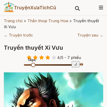
TruyệnXưaTíchCũ
Trang chủ
>
Thần thoại Trung Hoa
>
Truyền thuyết
Xi Vưu
← Truyện trước
Truyện sau →
Truyền thuyết Xi Vưu
4
/
5
- 7
phiếu
14px
🖶
🌙