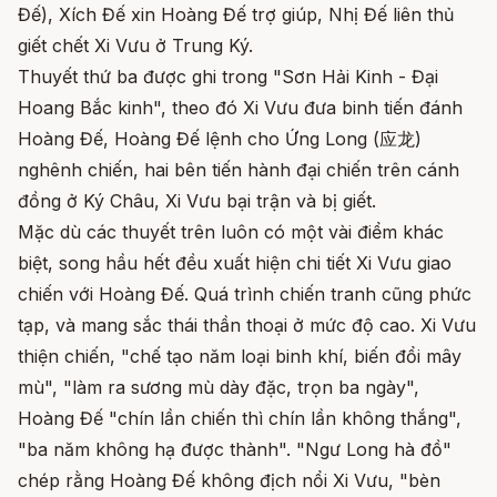
Đế), Xích Đế xin Hoàng Đế trợ giúp, Nhị Đế liên thủ
giết chết Xi Vưu ở Trung Ký.
Thuyết thứ ba được ghi trong "Sơn Hải Kinh - Đại
Hoang Bắc kinh", theo đó Xi Vưu đưa binh tiến đánh
Hoàng Đế, Hoàng Đế lệnh cho Ứng Long (应龙)
nghênh chiến, hai bên tiến hành đại chiến trên cánh
đồng ở Ký Châu, Xi Vưu bại trận và bị giết.
Mặc dù các thuyết trên luôn có một vài điểm khác
biệt, song hầu hết đều xuất hiện chi tiết Xi Vưu giao
chiến với Hoàng Đế. Quá trình chiến tranh cũng phức
tạp, và mang sắc thái thần thoại ở mức độ cao. Xi Vưu
thiện chiến, "chế tạo năm loại binh khí, biến đổi mây
mù", "làm ra sương mù dày đặc, trọn ba ngày",
Hoàng Đế "chín lần chiến thì chín lần không thắng",
"ba năm không hạ được thành". "Ngư Long hà đồ"
chép rằng Hoàng Đế không địch nổi Xi Vưu, "bèn