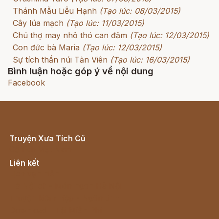
Thánh Mẫu Liễu Hạnh
(Tạo lúc: 08/03/2015)
Cây lúa mạch
(Tạo lúc: 11/03/2015)
Chú thợ may nhỏ thó can đảm
(Tạo lúc: 12/03/2015)
Con đức bà Maria
(Tạo lúc: 12/03/2015)
Sự tích thần núi Tản Viên
(Tạo lúc: 16/03/2015)
Bình luận hoặc góp ý về nội dung
Facebook
Truyện Xưa Tích Cũ
Cổ tích Việt Nam
Liên kết
Lịch vạn niên
Hà Nội cũ - Món ngon Hà Nội
Truyện kiếm hiệp - Ngôn tình
Download - Tải Miễn Phí