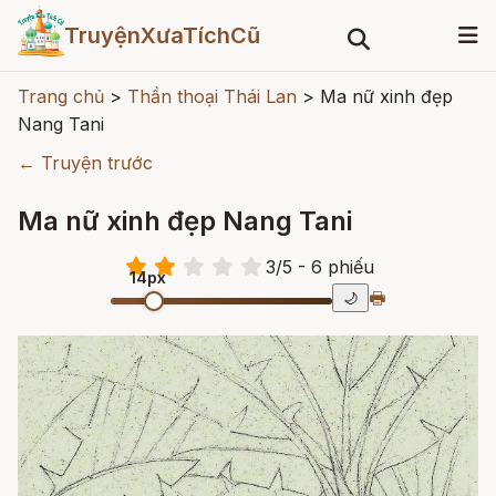
TruyệnXưaTíchCũ
Trang chủ
>
Thần thoại Thái Lan
>
Ma nữ xinh đẹp
Nang Tani
← Truyện trước
Ma nữ xinh đẹp Nang Tani
3
/
5
- 6
phiếu
14px
🖶
🌙