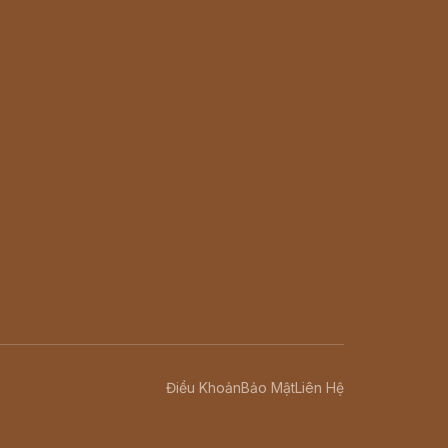
Điều Khoản
Bảo Mật
Liên Hệ