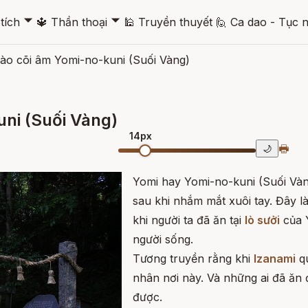
🞃
🞃
tích
🔱
Thần thoại
🕌
Truyền thuyết
🙋
Ca dao - Tục 
ào cõi âm Yomi-no-kuni (Suối Vàng)
ni (Suối Vàng)
14px
🖶
🌙
Yomi hay Yomi-no-kuni (Suối Vàn
sau khi nhắm mắt xuôi tay. Đây là
khi người ta đã ăn tại
lò sưởi
của Y
người sống.
Tương truyền rằng khi
Izanami
qu
nhân nơi này. Và những ai đã ăn 
được.