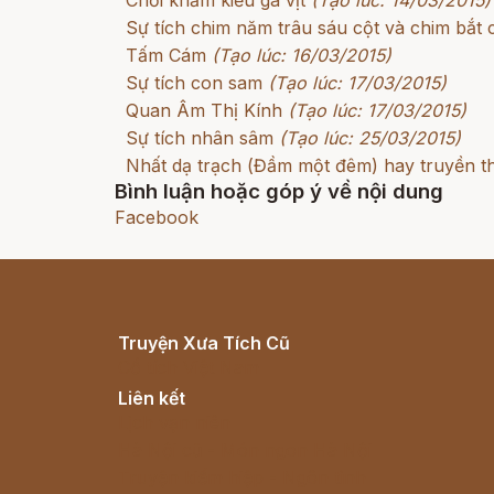
Chơi khăm kiểu gà vịt
(Tạo lúc: 14/03/2015)
Sự tích chim năm trâu sáu cột và chim bắt c
Tấm Cám
(Tạo lúc: 16/03/2015)
Sự tích con sam
(Tạo lúc: 17/03/2015)
Quan Âm Thị Kính
(Tạo lúc: 17/03/2015)
Sự tích nhân sâm
(Tạo lúc: 25/03/2015)
Nhất dạ trạch (Đầm một đêm) hay truyền t
Bình luận hoặc góp ý về nội dung
Facebook
Truyện Xưa Tích Cũ
Cổ tích Việt Nam
Liên kết
Lịch vạn niên
Hà Nội cũ - Món ngon Hà Nội
Truyện kiếm hiệp - Ngôn tình