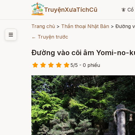
TruyệnXưaTíchCũ
🧚
Cổ 
Trang chủ
>
Thần thoại Nhật Bản
>
Đường v
← Truyện trước
Đường vào cõi âm Yomi-no-ku
5
/
5
- 0
phiếu