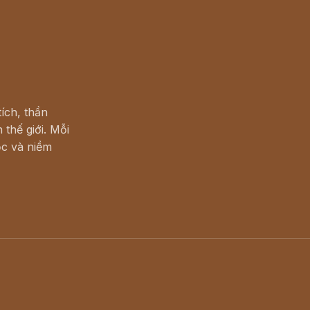
ích, thần
 thế giới. Mỗi
c và niềm