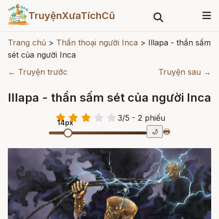
TruyệnXưaTíchCũ
Trang chủ
>
Thần thoại người Inca
>
Illapa - thần sấm
sét của người Inca
← Truyện trước
Truyện sau →
Illapa - thần sấm sét của người Inca
3
/
5
- 2
phiếu
14px
🖶
🌙