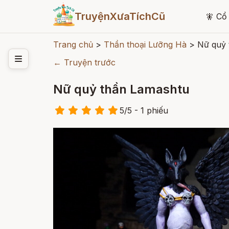
TruyệnXưaTíchCũ
🧚
Cổ 
Trang chủ
>
Thần thoại Lưỡng Hà
>
Nữ quỷ 
← Truyện trước
Nữ quỷ thần Lamashtu
5
/
5
- 1
phiếu