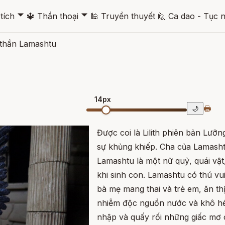
🞃
🞃
tích
🔱
Thần thoại
🕌
Truyền thuyết
🙋
Ca dao - Tục 
thần Lamashtu
14px
🖶
🌙
Được coi là Lilith phiên bản Lư
sự khủng khiếp. Cha của Lamasht
Lamashtu là một nữ quỷ, quái vậ
khi sinh con. Lamashtu có thú vu
bà mẹ mang thai và trẻ em, ăn th
nhiễm độc nguồn nước và khô hé
nhập và quấy rối những giấc mơ c