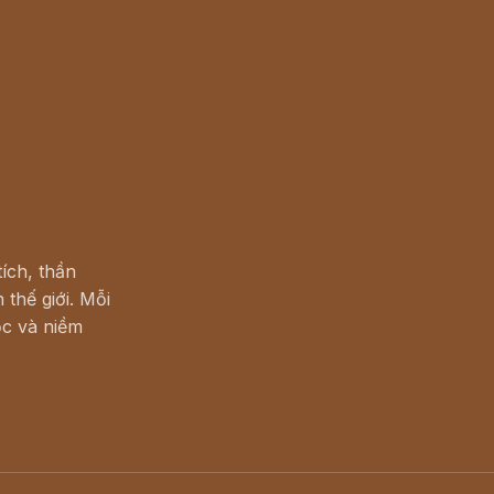
ích, thần
 thế giới. Mỗi
c và niềm