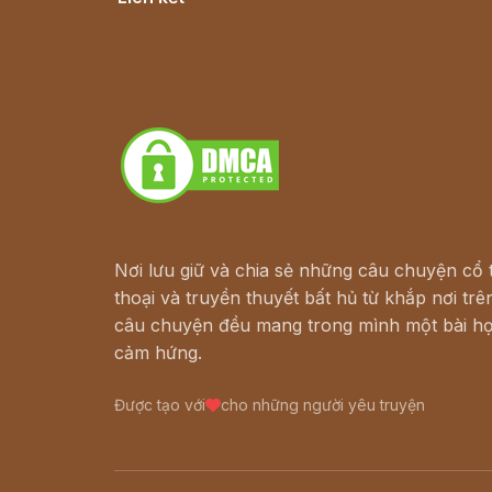
Lịch vạn niên
Hà Nội cũ - Món ngon Hà Nội
Truyện kiếm hiệp - Ngôn tình
Download - Tải Miễn Phí
Nơi lưu giữ và chia sẻ những câu chuyện cổ t
thoại và truyền thuyết bất hủ từ khắp nơi trên
câu chuyện đều mang trong mình một bài họ
cảm hứng.
Được tạo với
cho những người yêu truyện