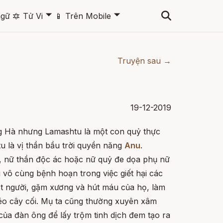
🞃
🞃
ngữ
🔯
Tử Vi
📱
Trên Mobile
Truyện sau →
19-12-2019
ỡng Hà nhưng Lamashtu là một con quỷ thực
u là vị thần bầu trời quyền năng
Anu
.
t, nữ thần độc ác hoặc nữ quỷ đe dọa phụ nữ
i vô cùng bệnh hoạn trong việc giết hại các
ịt người, gặm xương và hút máu của họ, làm
o cây cối. Mụ ta cũng thường xuyên xâm
ủa đàn ông để lấy trộm tinh dịch đem tạo ra