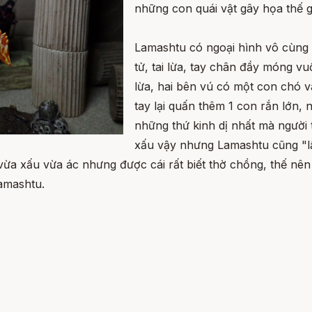
những con quái vật gây họa thế g
Lamashtu có ngoại hình vô cùng ki
tử, tai lừa, tay chân đầy móng v
lừa, hai bên vú có một con chó 
tay lại quấn thêm 1 con rắn lớn, 
những thứ kinh dị nhất mà người 
xấu vậy nhưng Lamashtu cũng "lấ
g vừa xấu vừa ác nhưng được cái rất biết thờ chồng, thế n
amashtu.