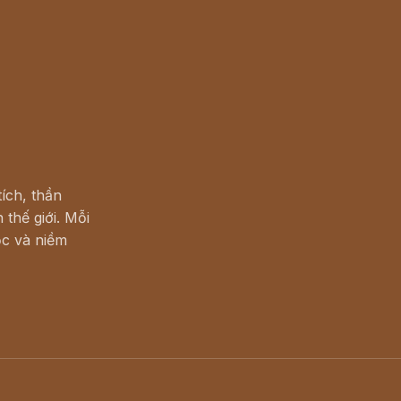
ích, thần
 thế giới. Mỗi
c và niềm