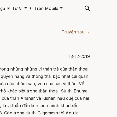
🞃
🞃
ngữ
🔯
Tử Vi
📱
Trên Mobile
Truyện sau →
13-12-2019
trong những những vị thần trẻ của thần thoại
, quyền năng và thông thái bậc nhất cai quản
 của các chòm sao, vua của các vị thần. Về
chỗ khác biệt trong thần thoại. Sử thi Enuma
ai của thần Anshar và Kishar, hậu duệ của hai
, là vị thần đầu tiên tách mình khỏi biển
. Còn trong sử thi Gilgamesh thì Anu lại