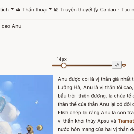
🞃
🞃
tích
🔱
Thần thoại
🕌
Truyền thuyết
🙋
Ca dao - Tục 
i cao Anu
14px
🖶
🌙
Anu được coi là vị thần già nhất 
Lưỡng Hà, Anu là vị thần tối cao
bầu trời, thiên đường, là chúa tể
thân thế của thần Anu lại có đôi 
Elish chép lại rằng Anu là con tr
vị thần khởi thủy Apsu và
Tiamat
nước hỗn mang của hai vị thần đó