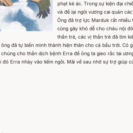
phạt kẻ ác. Trong sự kiện đại chi
và để lại ngôi vương cai quản các
Ông đã trợ lực Marduk rất nhiều 
cũng gây khó dễ cho cháu nội đôi
thần trẻ, các vị thần trẻ đã tìm
ng đã tự biến mình thành hiện thân cho cả bầu trời. Có gia
 chúng cho thần dịch bệnh Erra để ông ta gieo rắc tai ươn
i đó Erra nhảy vào tiếm ngôi. Mãi về sau nhờ sự trợ giúp c