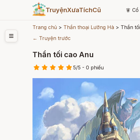
TruyệnXưaTíchCũ
🧚
Cổ 
Trang chủ
>
Thần thoại Lưỡng Hà
>
Thần tố
← Truyện trước
Thần tối cao Anu
5
/
5
- 0
phiếu