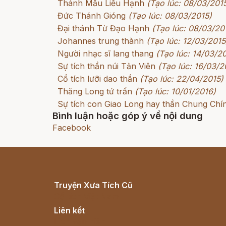
Thánh Mẫu Liễu Hạnh
(Tạo lúc: 08/03/201
Đức Thánh Gióng
(Tạo lúc: 08/03/2015)
Đại thánh Từ Đạo Hạnh
(Tạo lúc: 08/03/20
Johannes trung thành
(Tạo lúc: 12/03/2015
Người nhạc sĩ lang thang
(Tạo lúc: 14/03/2
Sự tích thần núi Tản Viên
(Tạo lúc: 16/03/2
Cổ tích lưỡi dao thần
(Tạo lúc: 22/04/2015)
Thăng Long tứ trấn
(Tạo lúc: 10/01/2016)
Sự tích con Giao Long hay thần Chung Chí
Bình luận hoặc góp ý về nội dung
Facebook
Truyện Xưa Tích Cũ
Cổ tích Việt Nam
Liên kết
Lịch vạn niên