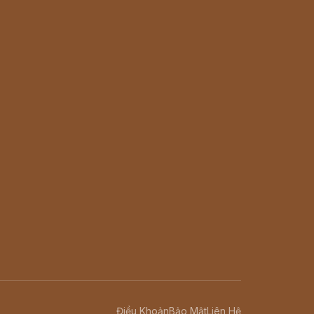
Điều Khoản
Bảo Mật
Liên Hệ