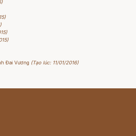
5)
15)
)
015)
015)
nh Đai Vương
(Tạo lúc: 11/01/2016)