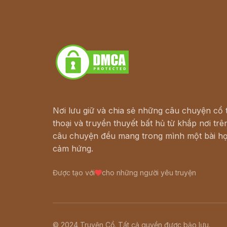
Hà Nội cũ - Món ngon Hà Nội
Truyện kiếm hiệp - Ngôn tình
Download - Tải Miễn Phí
Nơi lưu giữ và chia sẻ những câu chuyện cổ t
thoại và truyền thuyết bất hủ từ khắp nơi trên
câu chuyện đều mang trong mình một bài họ
cảm hứng.
Được tạo với
cho những người yêu truyện
© 2024 Truyện Cổ. Tất cả quyền được bảo lưu.