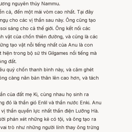
 dương nguyên thủy Nammu.
ển cả, đến một mái vòm cao nhất. Tại đây
 ngụ cho các vị thần sau này. Ông cũng tạo
soi sáng cho cả thế giới. Ông kết nối các
h vật của chốn thiên đường, và cũng là các
ững tạo vật nỗi tiếng nhất của Anu là con
 hiện trong bộ sử thi Gilgames nổi tiếng mà
ng đất.
êu quý chốn thanh bình này, và căm ghét
ông càng nân bản thân lên cao hơn, và tách
ần của đất mẹ Ki, cùng nhau họ sinh ra
ng đó là thần gió Enlil và thần nước Enki. Anu
a vị thần quyền lực nhất thần điện Lưỡng Hà.
ười phán xét những kẻ có tội, và ông tạo ra
vai trò như những người lính thay ông trừng