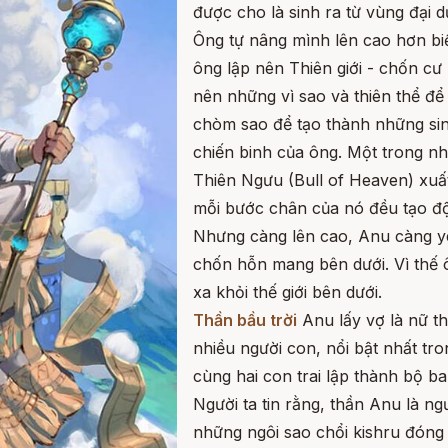
được cho là sinh ra từ vùng đại
Ông tự nâng mình lên cao hơn bi
ông lập nên Thiên giới - chốn cư
nên những vì sao và thiên thể để 
chòm sao để tạo thành những sin
chiến binh của ông. Một trong nh
Thiên Ngưu (Bull of Heaven) xuất
mỗi bước chân của nó đều tạo độ
Nhưng càng lên cao, Anu càng y
chốn hỗn mang bên dưới. Vì thế 
xa khỏi thế giới bên dưới.
Thần bầu trời
Anu lấy vợ là nữ th
nhiều người con, nổi bật nhất tro
cùng hai con trai lập thành bộ b
Người ta tin rằng, thần Anu là ng
những ngôi sao chổi kishru đóng 