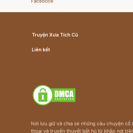
Facebook
Truyện Xưa Tích Cũ
Cổ tích Việt Nam
Liên kết
Lịch vạn niên
Hà Nội cũ - Món ngon Hà Nội
Truyện kiếm hiệp - Ngôn tình
Download - Tải Miễn Phí
Nơi lưu giữ và chia sẻ những câu chuyện cổ t
thoại và truyền thuyết bất hủ từ khắp nơi trên