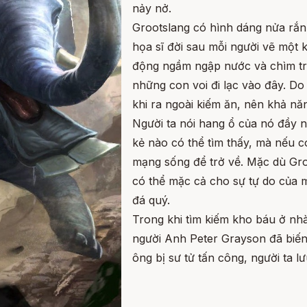
nảy nở.
Grootslang có hình dáng nửa rắn
họa sĩ đời sau mỗi người vẽ một 
động ngầm ngập nước và chìm tr
những con voi đi lạc vào đây. Do 
khi ra ngoài kiếm ăn, nên khả năn
Người ta nói hang ổ của nó đầy 
kẻ nào có thể tìm thấy, mà nếu 
mạng sống để trở về. Mặc dù Gro
có thể mặc cả cho sự tự do của 
đá quý.
Trong khi tìm kiếm kho báu ở nh
người Anh Peter Grayson đã biến
ông bị sư tử tấn công, người ta l