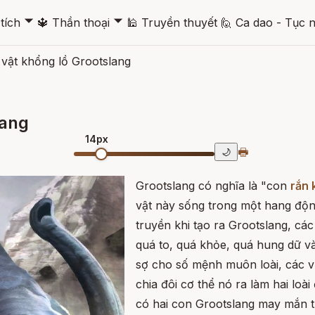
🞃
🞃
tích
🔱
Thần thoại
🕌
Truyền thuyết
🙋
Ca dao - Tục 
 vật khổng lồ Grootslang
lang
14px
🖶
🌙
Grootslang có nghĩa là "con
rắn 
vật này sống trong một hang độn
truyền khi tạo ra Grootslang, cá
quá to, quá khỏe, quá hung dữ v
sợ cho số mệnh muôn loài, các v
chia đôi cơ thể nó ra làm hai loà
có hai con Grootslang may mắn t