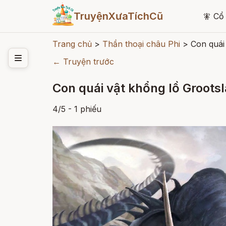
TruyệnXưaTíchCũ
🧚
Cổ 
Trang chủ
>
Thần thoại châu Phi
>
Con quái
← Truyện trước
Con quái vật khổng lồ Groots
4
/
5
- 1
phiếu