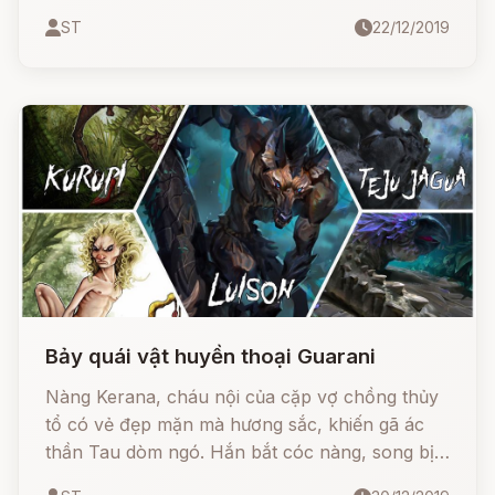
kẻ thù khồng đội trời chung của thần mặt trời
ST
22/12/2019
Ra.
Bảy quái vật huyền thoại Guarani
Nàng Kerana, cháu nội của cặp vợ chồng thủy
tổ có vẻ đẹp mặn mà hương sắc, khiến gã ác
thần Tau dòm ngó. Hắn bắt cóc nàng, song bị
thiện thần Angatupyry - người anh em sinh đôi