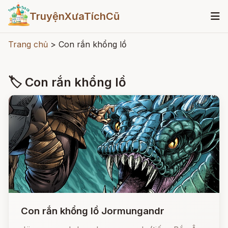
TruyệnXưaTíchCũ
Trang chủ
>
Con rắn khổng lồ
🏷 Con rắn khổng lồ
Con rắn khổng lồ Jormungandr