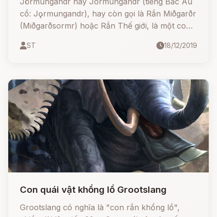
Jörmungandr hay Jormungandr (tiếng Bắc Âu
cổ: Jǫrmungandr), hay còn gọi là Rắn Miðgarðr
(Miðgarðsormr) hoặc Rắn Thế giới, là một con
rắn biển khổng lồ, đứa con thứ hai của Loki với
ST
18/12/2019
nữ khổng lồ Angrboda (Angrboða), anh em với
Fenrir và Hel. Jormungandr tượng trưng cho
mọi sự ác.
Con quái vật khổng lồ Grootslang
Grootslang có nghĩa là "con rắn khổng lồ",