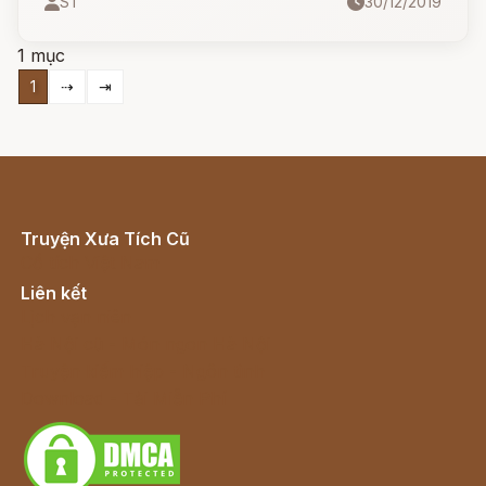
ST
30/12/2019
và là đối thủ không đội trời chung của Tau,
đánh bại trong một trận chiến bảy ngày bảy
1 mục
đêm.
1
⇢
⇥
Truyện Xưa Tích Cũ
Cổ tích Việt Nam
Liên kết
Lịch vạn niên
Hà Nội cũ - Món ngon Hà Nội
Truyện kiếm hiệp - Ngôn tình
Download - Tải Miễn Phí