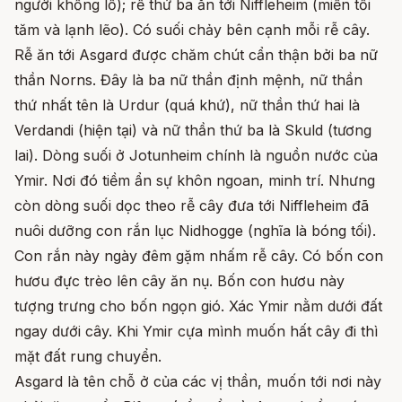
người khổng lồ); rễ thứ ba ăn tới Niffleheim (miền tối
tăm và lạnh lẽo). Có suối chảy bên cạnh mỗi rễ cây.
Rễ ăn tới Asgard được chăm chút cẩn thận bởi ba nữ
thần Norns. Đây là ba nữ thần định mệnh, nữ thần
thứ nhất tên là Urdur (quá khứ), nữ thần thứ hai là
Verdandi (hiện tại) và nữ thần thứ ba là Skuld (tương
lai). Dòng suối ở Jotunheim chính là nguồn nước của
Ymir. Nơi đó tiềm ẩn sự khôn ngoan, minh trí. Nhưng
còn dòng suối dọc theo rễ cây đưa tới Niffleheim đã
nuôi dưỡng con rắn lục Nidhogge (nghĩa là bóng tối).
Con rắn này ngày đêm gặm nhấm rễ cây. Có bốn con
hươu đực trèo lên cây ăn nụ. Bốn con hươu này
tượng trưng cho bốn ngọn gió. Xác Ymir nằm dưới đất
ngay dưới cây. Khi Ymir cựa mình muốn hất cây đi thì
mặt đất rung chuyển.
Asgard là tên chỗ ở của các vị thần, muốn tới nơi này