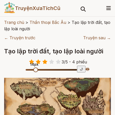
TruyệnXưaTíchCũ
Trang chủ
>
Thần thoại Bắc Âu
>
Tạo lập trời đất, tạo
lập loài người
← Truyện trước
Truyện sau →
Tạo lập trời đất, tạo lập loài người
3
/
5
- 4
phiếu
14px
🖶
🌙