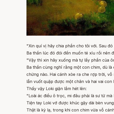
"Xin quí vị hãy chia phần cho tôi với. Sau đó q
Ba thần lúc đó đói đến muốn té xỉu rồi nên 
"Vậy thì xin hãy xuống mà tự lấy phần của ôn
Ba thần cùng nghĩ rằng một con chim, dù là 
chừng nào. Hai cánh xòe ra che rợp trời, 
lẫn vuốt quặp được một chân và hai vai con 
Thấy vậy Loki giận lắm hét lên:
"Loài ác điểu ô trọc, mi đâu phải là sư tử mà 
Tiện tay Loki vớ được khúc gậy dài bèn vung
Thật là kỳ lạ, trong khi con chim vừa vỗ cán