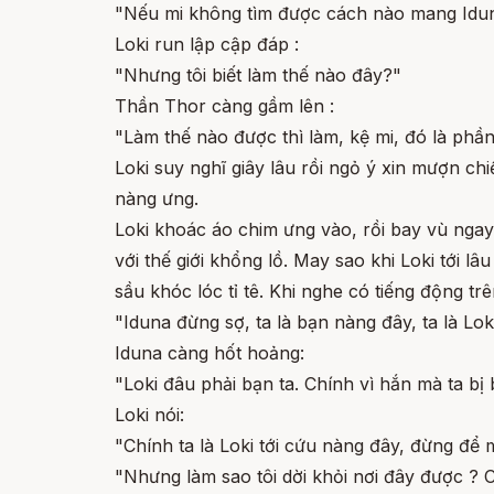
"Nếu mi không tìm được cách nào mang Iduna
Loki run lập cập đáp :
"Nhưng tôi biết làm thế nào đây?"
Thần Thor càng gầm lên :
"Làm thế nào được thì làm, kệ mi, đó là phần
Loki suy nghĩ giây lâu rồi ngỏ ý xin mượn c
nàng ưng.
Loki khoác áo chim ưng vào, rồi bay vù ngay 
với thế giới khổng lồ. May sao khi Loki tới l
sầu khóc lóc tỉ tê. Khi nghe có tiếng động t
"Iduna đừng sợ, ta là bạn nàng đây, ta là Lo
Iduna càng hốt hoảng:
"Loki đâu phải bạn ta. Chính vì hắn mà ta bị 
Loki nói:
"Chính ta là Loki tới cứu nàng đây, đừng để mấ
"Nhưng làm sao tôi dời khỏi nơi đây được ? C