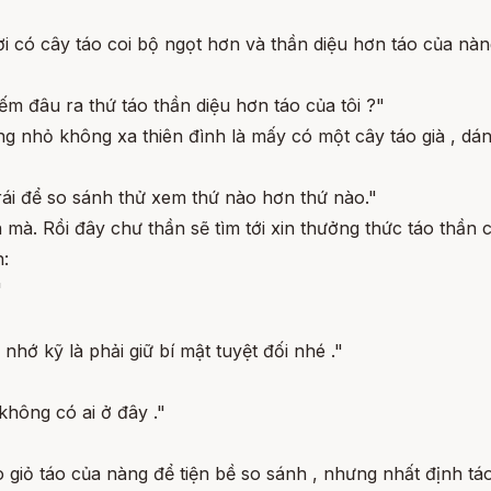
ơi có cây táo coi bộ ngọt hơn và thần diệu hơn táo của nàn
ếm đâu ra thứ táo thần diệu hơn táo của tôi ?"
g nhỏ không xa thiên đình là mấy có một cây táo già , dán
trái để so sánh thử xem thứ nào hơn thứ nào."
ín mà. Rồi đây chư thần sẽ tìm tới xin thưởng thức táo thầ
h:
"
nhớ kỹ là phải giữ bí mật tuyệt đối nhé ."
 không có ai ở đây ."
 giỏ táo của nàng để tiện bề so sánh , nhưng nhất định táo