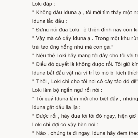
Loki đáp :
" Không đâu Iduna ạ , tôi mới tìm thấy một n
Iduna lắc đầu :
" Đừng nói đùa Loki , ở thiên đình này còn ki
" Vậy mà có đấy Iduna ạ . Trong một khu rừn
trái táo ửng hồng như má con gái."
" Nếu thế Loki hãy mang tới đây cho tôi vài 
" Điều đó quyết là không được rồi. Tôi giữ k
Iduna bắt đầu vật nài vì trí tò mò bị kích thíc
" Thôi , Loki chỉ cho tôi nơi có cây táo đó đi!
Loki làm bộ ngần ngừ rồi nói :
" Tôi quý Iduna lắm mới cho biết đấy , nhưng 
Iduna gật đầu lia lịa :
" Được rồi , hãy đưa tôi tới đó ngay, hiện giờ
Loki chỉ đợi có vậy bèn nói :
" Nào , chúng ta đi ngay. Iduna hãy đem theo