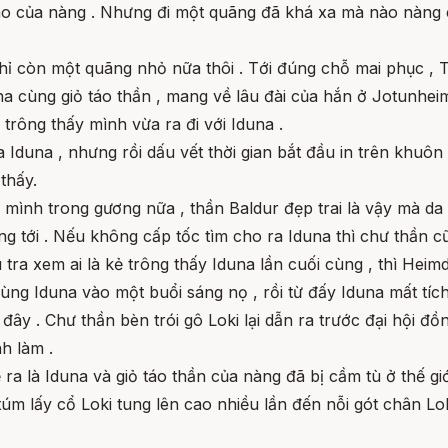
 táo của nàng . Nhưng đi một quãng đã khá xa mà nào nàng
 chỉ còn một quãng nhỏ nữa thôi . Tới đúng chỗ mai phục 
a cùng giỏ táo thần , mang về lâu đài của hắn ở Jotunheim
i trông thấy mình vừa ra đi với Iduna .
a Iduna , nhưng rồi dấu vết thời gian bắt đầu in trên khu
thấy.
nh trong gương nữa , thần Baldur đẹp trai là vậy mà da mặ
g tới . Nếu không cấp tốc tìm cho ra Iduna thì chư thần c
tra xem ai là kẻ trông thấy Iduna lần cuối cùng , thì Heim
 cùng Iduna vào một buổi sáng nọ , rồi từ đấy Iduna mất tí
t đây . Chư thần bèn trói gô Loki lại dẫn ra trước đại hội 
nh làm .
ra là Iduna và giỏ táo thần của nàng đã bị cầm tù ở thế giớ
úm lấy cổ Loki tung lên cao nhiều lần đến nỗi gót chân Lo