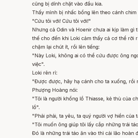
cũng bị dính chặt vào đầu kia.
Thấy mình bị nhấc bổng lên theo cánh chim b
"Cứu tôi với! Cứu tôi với!"
Nhưng cả Odin và Hoenir chưa ai kịp làm gì th
thế cho đến khi Loki cảm thấy cả cơ thể rời 
chậm lại chút ít, rồi lên tiếng:
"Này Loki, không ai có thể cứu được ông ngo
việc".
Loki rên rỉ:
"Được được, hãy hạ cánh cho ta xuống, rồi nói
Phượng Hoàng nói:
"Tôi là người khổng lồ Thiasse, kẻ thù của c
lồ".
"Phải phải, ta yêu, ta quý người vợ hiền của 
"Tôi muốn ông giúp tôi lấy cắp những trái tá
Đó là những trái táo ăn vào thì cải lão hoàn 