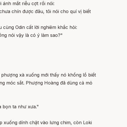
 ánh mắt riễu cợt rồi nói:
 chưa chín được đâu, tôi nói cho quí vị biết
 cùng Odin cất lời nghiêm khắc hỏi:
ng nói vậy là có ý làm sao?"
i phượng xà xuống mới thấy nó khổng lồ biết
hững móc sắt. Phượng Hoàng đã dùng cả mỏ
ủa bọn ta như xưa."
ập xuống dính chặt vào lưng chim, còn Loki