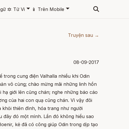
🞃
🞃
ngữ
🔯
Tử Vi
📱
Trên Mobile
Truyện sau →
08-09-2017
ế trong cung điện Valhalla nhiều khi Odin
nản vô cùng; chào mừng mãi những linh hồn
ới hạ giới lên cũng chán; nghe những báo cáo
ơng của hai con quạ cũng chán. Vì vậy đôi
a khỏi thiên đình, hóa trang như người
u đây đó một mình. Lần đó không hiểu sao
 Hoenir, kẻ đã có công giúp Odin trong dịp tạo