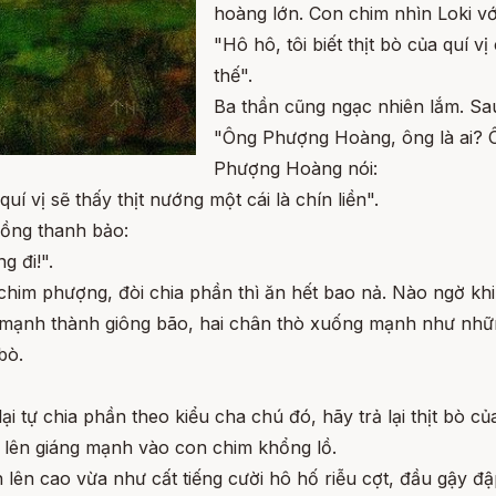
hoàng lớn. Con chim nhìn Loki với
"Hô hô, tôi biết thịt bò của quí vị
thế".
Ba thần cũng ngạc nhiên lắm. Sau
"Ông Phượng Hoàng, ông là ai? Ô
Phượng Hoàng nói:
uí vị sẽ thấy thịt nướng một cái là chín liền".
đồng thanh bảo:
g đi!".
chim phượng, đòi chia phần thì ăn hết bao nả. Nào ngờ kh
vỗ mạnh thành giông bão, hai chân thò xuống mạnh như n
bò.
lại tự chia phần theo kiểu cha chú đó, hãy trả lại thịt bò c
 lên giáng mạnh vào con chim khổng lồ.
h lên cao vừa như cất tiếng cười hô hố riễu cợt, đầu gậy đ