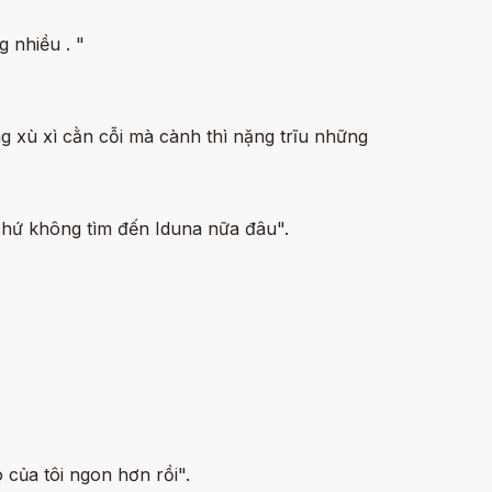
g nhiều . "
g xù xì cằn cỗi mà cành thì nặng trĩu những
n chứ không tìm đến Iduna nữa đâu".
 của tôi ngon hơn rồi".