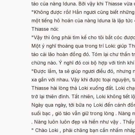
táo của nàng Iduna. Bởi vậy khi Thiasse vừa dứ
"Không được rồi! Hẳn ngươi cũng biết những tr
một tiếng hô hoán của nàng Iduna là lập tức c
Thiasse nói:
"Vậy thì ông phải tìm kế cho tôi bắt cóc được
Một ý nghĩ thoáng qua trong trí Loki: giúp T
táo cải lão hoàn đồng đó. Tóm lại chư thần tr
chừng nào. Ý nghĩ đó coi bộ hợp với tính khí 
"Được lắm, ta sẽ giúp ngươi điều đó, nhưng n
xa gần với nhau. Vậy khi được toại nguyện, t
Thiasse hài lòng thả Loki xuống đất. Loki ch
trở lại thiên đình. Tất nhiên, Loki không tiết
Ngày qua ngày, tới bữa nọ Loki đến cánh đồn
suối bạc , giỏ táo vẫn giữ trong lòng . Nàng
. Nàng luôn luôn đẹp và hiền như vậy . Thấy 
" Chào Loki , phải chăng bạn cần nhấm nháp 