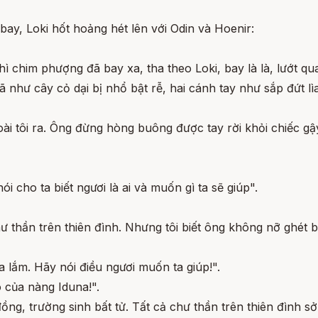
ay, Loki hốt hoảng hét lên với Odin và Hoenir:
ì chim phượng đã bay xa, tha theo Loki, bay là là, lướt qu
rã như cây cỏ dại bị nhổ bật rễ, hai cánh tay như sắp đứt l
ài tôi ra. Ông đừng hòng buông được tay rời khỏi chiếc gậ
 cho ta biết ngươi là ai và muốn gì ta sẽ giúp".
hư thần trên thiên đình. Nhưng tôi biết ông không nỡ ghét 
ta lắm. Hãy nói điều ngươi muốn ta giúp!".
o của nàng Iduna!".
đồng, trường sinh bất tử. Tất cả chư thần trên thiên đình s