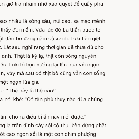
uôn giở trò nham nhở xảo quyệt để quấy phá
bao nhiêu là sông sâu, núi cao, sa mạc mênh
hấy đói mềm. Vừa lúc đó ba thần bước tới
ột đàn bò đang gặm cỏ xanh. Loki bèn giết
t. Lát sau nghĩ rằng thời gian đã thừa đủ cho
ai anh. Thật là kỳ lạ, thịt còn sống nguyên
u. Loki hì hục nướng lại lần nữa với ngọn
ơn, vậy mà sau đó thịt bò cũng vẫn còn sống
ột ngọn lửa giả.
 : "Thế này là thế nào!".
ía nói khẽ: "Có tên phù thủy nào đùa chúng
 tìm cho ra điều bí ẩn này mới được."
ng lạ trên đỉnh cây sồi cổ thụ, bèn đứng phắt
hót cao ngọn sồi là một con chim phượng