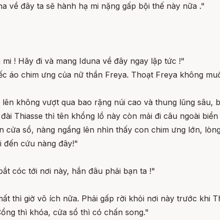
 về đây ta sẽ hành hạ mi nặng gấp bội thế này nữa ."
 mi ! Hãy đi và mang Iduna về đây ngay lập tức !"
hiếc áo chim ưng của nữ thần Freya. Thoạt Freya không mu
lên không vượt qua bao rặng núi cao và thung lũng sâu, bay
âu đài Thiasse thì tên khổng lồ này còn mải đi câu ngoài bi
rên cửa sổ, nàng ngẩng lên nhìn thấy con chim ưng lớn, lòng
ki đến cứu nàng đây!"
bắt cóc tới nơi này, hắn đâu phải bạn ta !"
t thì giờ vô ích nữa. Phải gấp rời khỏi nơi này trước khi Th
ổng thì khóa, cửa sổ thì có chấn song."