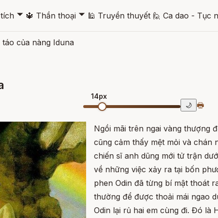
🞃
🞃
tích
🔱
Thần thoại
🕌
Truyền thuyết
🙋
Ca dao - Tục 
 táo của nàng Iduna
a
14px
🖶
🌙
Ngồi mãi trên ngai vàng thượng đ
cũng cảm thấy mệt mỏi và chán 
chiến sĩ anh dũng mới tử trận dư
về những việc xảy ra tại bốn phư
phen Odin đã từng bí mật thoát r
thường để được thoải mái ngao d
Odin lại rủ hai em cùng đi. Đó là