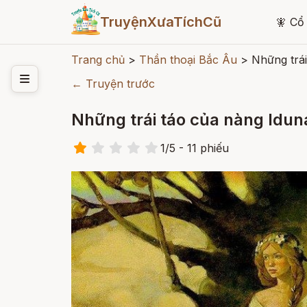
TruyệnXưaTíchCũ
🧚
Cổ 
Trang chủ
>
Thần thoại Bắc Âu
>
Những trái
← Truyện trước
Những trái táo của nàng Idun
1
/
5
- 11
phiếu