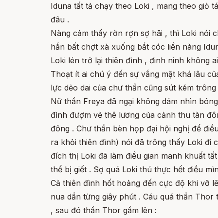
Iduna tất tả chạy theo Loki , mang theo giỏ
đâu .
Nàng cảm thấy rờn rợn sợ hãi , thì Loki nói
hắn bất chợt xà xuống bắt cóc liền nàng Idun
Loki lén trở lại thiên đình , đinh ninh không a
Thoạt ít ai chú ý đến sự vắng mặt khá lâu củ
lực dẻo dai của chư thần cũng sút kém trông 
Nữ thần Freya đã ngại không dám nhìn bóng mì
đình đượm vẻ thê lương của cảnh thu tàn đôn
đông . Chư thần bèn họp đại hội nghị để điều 
ra khỏi thiên đình) nói đã trông thấy Loki đi
đích thị Loki đã làm điều gian manh khuất tấ
thể bị giết . Sợ quá Loki thú thực hết điều mì
Cả thiên đình hốt hoảng đến cực độ khi vỡ lẽ 
nua dần từng giây phút . Cáu quá thần Thor t
, sau đó thần Thor gầm lên :