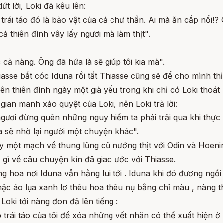
t lời, Loki đã kêu lên:
ái táo đó là bảo vật của cả chư thần. Ai mà ăn cắp nổi!? G
ả thiên đình vây lấy ngươi mà làm thịt".
 cả nàng. Ông đã hứa là sẽ giúp tôi kia mà".
hiasse bắt cóc Iduna rồi tất Thiasse cũng sẽ để cho mình 
ên thiên đình ngày một già yếu trong khi chỉ có Loki thoát 
gian manh xảo quyệt của Loki, nên Loki trả lời:
gươi đừng quên những nguy hiểm ta phải trải qua khi thực 
a sẽ nhờ lại người một chuyện khác".
ạy một mạch về thung lũng cũ nướng thịt với Odin và Hoenir
 lộ gì về câu chuyện kín đã giao ước với Thiasse.
g hoa nơi Iduna vẫn hằng lui tới . Iduna khi đó đương ng
 mặc áo lụa xanh lơ thêu hoa thêu nụ bằng chỉ màu , nàng 
Loki tới nàng đon đả lên tiếng :
trái táo của tôi để xóa những vết nhăn có thể xuất hiện ở 