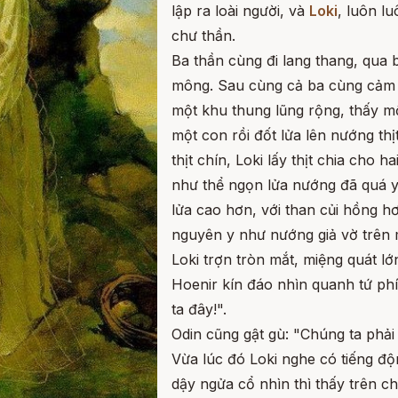
lập ra loài người, và
Loki
, luôn l
chư thần.
Ba thần cùng đi lang thang, qua 
mông. Sau cùng cả ba cùng cảm t
một khu thung lũng rộng, thấy m
một con rồi đốt lửa lên nướng thị
thịt chín, Loki lấy thịt chia cho h
như thể ngọn lửa nướng đã quá yế
lửa cao hơn, với than củi hồng h
nguyên y như nướng giả vờ trên m
Loki trợn tròn mắt, miệng quát lớn
Hoenir kín đáo nhìn quanh tứ ph
ta đây!".
Odin cũng gật gù: "Chúng ta phải
Vừa lúc đó Loki nghe có tiếng độ
dậy ngửa cổ nhìn thì thấy trên c