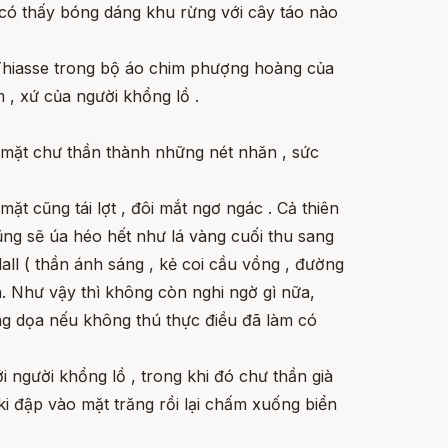
 có thấy bóng dáng khu rừng với cây táo nào
, Thiasse trong bộ áo chim phượng hoàng của
 , xứ của người khổng lồ .
ôn mặt chư thần thành những nét nhăn , sức
t cũng tái lợt , đôi mắt ngơ ngác . Cả thiên
ũng sẽ úa héo hết như lá vàng cuối thu sang
dall ( thần ánh sáng , kẻ coi cầu vồng , đường
ch. Như vậy thì không còn nghi ngờ gì nữa,
đồng dọa nếu không thú thực điều đã làm có
i người khổng lồ , trong khi đó chư thần già
ki đập vào mặt trăng rồi lại chấm xuống biển