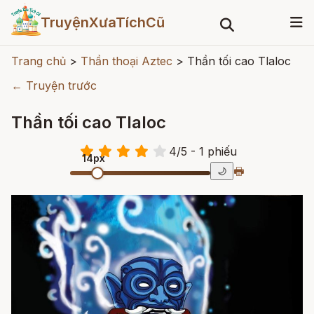
TruyệnXưaTíchCũ
Trang chủ
>
Thần thoại Aztec
>
Thần tối cao Tlaloc
← Truyện trước
Thần tối cao Tlaloc
4
/
5
- 1
phiếu
14px
🖶
🌙