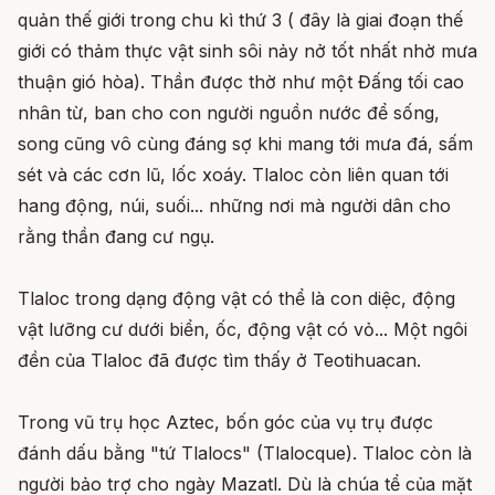
quản thế giới trong chu kì thứ 3 ( đây là giai đoạn thế
giới có thảm thực vật sinh sôi nảy nở tốt nhất nhờ mưa
thuận gió hòa). Thần được thờ như một Đấng tối cao
nhân từ, ban cho con người nguồn nước để sống,
song cũng vô cùng đáng sợ khi mang tới mưa đá, sấm
sét và các cơn lũ, lốc xoáy. Tlaloc còn liên quan tới
hang động, núi, suối... những nơi mà người dân cho
rằng thần đang cư ngụ.
Tlaloc trong dạng động vật có thể là con diệc, động
vật lưỡng cư dưới biển, ốc, động vật có vỏ... Một ngôi
đền của Tlaloc đã được tìm thấy ở Teotihuacan.
Trong vũ trụ học Aztec, bốn góc của vụ trụ được
đánh dấu bằng "tứ Tlalocs" (Tlalocque). Tlaloc còn là
người bảo trợ cho ngày Mazatl. Dù là chúa tể của mặt