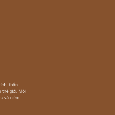
ích, thần
 thế giới. Mỗi
c và niềm