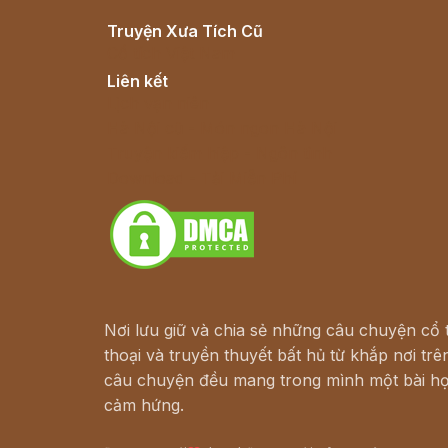
Truyện Xưa Tích Cũ
Cổ tích Việt Nam
Liên kết
Lịch vạn niên
Hà Nội cũ - Món ngon Hà Nội
Truyện kiếm hiệp - Ngôn tình
Download - Tải Miễn Phí
Nơi lưu giữ và chia sẻ những câu chuyện cổ t
thoại và truyền thuyết bất hủ từ khắp nơi trên
câu chuyện đều mang trong mình một bài họ
cảm hứng.