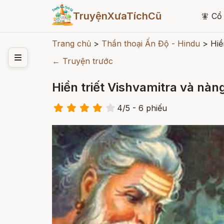
TruyệnXưaTíchCũ
🧚
Cổ 
Trang chủ
>
Thần thoại Ấn Độ - Hindu
>
Hiề
← Truyện trước
Hiền triết Vishvamitra và nà
4
/
5
- 6
phiếu