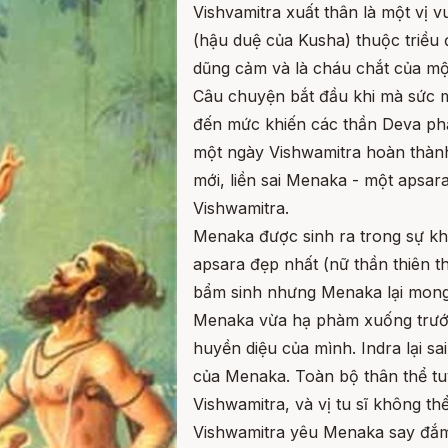
Vishvamitra xuất thân là một vị 
(hậu duệ của Kusha) thuộc triều
dũng cảm và là cháu chắt của một 
Câu chuyện bắt đầu khi mà sức m
đến mức khiến các thần Deva phả
một ngày Vishwamitra hoàn thành t
mới, liền sai Menaka - một apsara
Vishwamitra.
Menaka được sinh ra trong sự kh
apsara đẹp nhất (nữ thần thiên thể
bẩm sinh nhưng Menaka lại mong
Menaka vừa hạ phàm xuống trước
huyền diệu của mình. Indra lại sa
của Menaka. Toàn bộ thân thể tuyệ
Vishwamitra, và vị tu sĩ không th
Vishwamitra yêu Menaka say đắm,