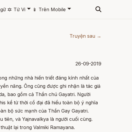
🞃
🞃
ngữ
🔯
Tử Vi
📱
Trên Mobile
Truyện sau →
26-09-2019
ong những nhà hiền triết đáng kính nhất của
uyền năng. Ông cũng được ghi nhận là tác giả
da, bao gồm cả Thần chú Gayatri. Người
is kể từ thời cổ đại đã hiểu toàn bộ ý nghĩa
toàn bộ sức mạnh của Thần Gay Gayatri.
 tiên, và Yajnavalkya là người cuối cùng.
huật lại trong Valmiki Ramayana.