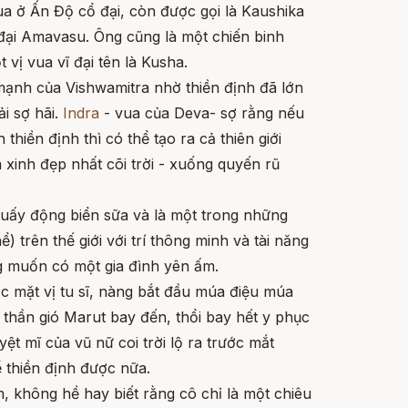
vua ở Ấn Độ cổ đại, còn được gọi là Kaushika
 đại Amavasu. Ông cũng là một chiến binh
vị vua vĩ đại tên là Kusha.
ạnh của Vishwamitra nhờ thiền định đã lớn
i sợ hãi.
Indra
- vua của Deva- sợ rằng nếu
hiền định thì có thể tạo ra cả thiên giới
 xinh đẹp nhất cõi trời - xuống quyến rũ
uấy động biển sữa và là một trong những
) trên thế giới với trí thông minh và tài năng
 muốn có một gia đình yên ấm.
 mặt vị tu sĩ, nàng bắt đầu múa điệu múa
i thần gió Marut bay đến, thổi bay hết y phục
t mĩ của vũ nữ coi trời lộ ra trước mắt
ể thiền định được nữa.
 không hề hay biết rằng cô chỉ là một chiêu