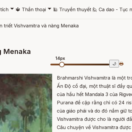
🞃
🞃
tích
🔱
Thần thoại
🕌
Truyền thuyết
🙋
Ca dao - Tục 
n triết Vishvamitra và nàng Menaka
ng Menaka
14px
🖶
🌙
Brahmarshi Vishvamitra là một tr
Ấn Độ cổ đại, một thuật sĩ đầy q
của hầu hết Mandala 3 của Rigve
Purana đề cập rằng chỉ có 24 rish
của giáo phái và do đó nắm giữ 
Vishvamitra được cho là người đầu
Câu chuyện về Vishvamitra được t