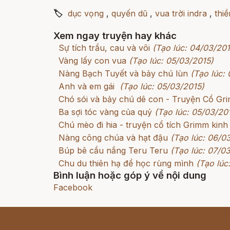
🏷
dục vọng
,
quyến dũ
,
vua trời indra
,
thi
Xem ngay truyện hay khác
Sự tích trầu, cau và vôi
(Tạo lúc: 04/03/201
Vàng lấy con vua
(Tạo lúc: 05/03/2015)
Nàng Bạch Tuyết và bảy chú lùn
(Tạo lúc:
Anh và em gái
(Tạo lúc: 05/03/2015)
Chó sói và bảy chú dê con - Truyện Cổ G
Ba sợi tóc vàng của quỷ
(Tạo lúc: 05/03/20
Chú mèo đi hia - truyện cổ tích Grimm kinh
Nàng công chúa và hạt đậu
(Tạo lúc: 06/0
Búp bê cầu nắng Teru Teru
(Tạo lúc: 07/0
Chu du thiên hạ để học rùng mình
(Tạo lúc
Bình luận hoặc góp ý về nội dung
Facebook