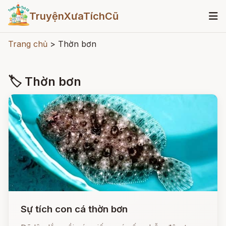
TruyệnXưaTíchCũ
Trang chủ
>
Thờn bơn
🏷 Thờn bơn
Sự tích con cá thờn bơn