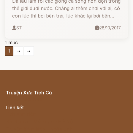
Đã lâu lắm rồi các giống cá sống hỗn độn trong
thế giới dưới nước. Chẳng ai thèm chơi với ai, có
con lúc thì bơi bên trái, lúc khác lại bơi bên
phải, cứ tùy hứng mà bơi. Có con bơi đâm
ST
28/10/2017
ngang hoặc đứng cản đường của cả một đàn
cá.
1 mục
1
⇢
⇥
Truyện Xưa Tích Cũ
Cổ tích Việt Nam
Liên kết
Lịch vạn niên
Hà Nội cũ - Món ngon Hà Nội
Truyện kiếm hiệp - Ngôn tình