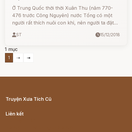
Ở Trung Quốc thời thời Xuân Thu (năm 770-
476 trước Công Nguyên) nước Tống có một
người rất thích nuôi con khỉ, nên người ta đặt
cho anh ta cái tên là Vượn Công.
ST
15/12/2018
1 mục
1
⇢
⇥
Truyện Xưa Tích Cũ
Cổ tích Việt Nam
Liên kết
Lịch vạn niên
Hà Nội cũ - Món ngon Hà Nội