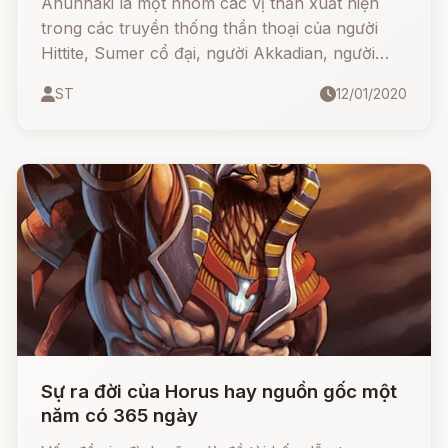
Anunnaki là một nhóm các vị thần xuất hiện
trong các truyền thống thần thoại của người
Hittite, Sumer cổ đại, người Akkadian, người
Assyria và người Babylon. Đã bị các vị thần trẻ
ST
12/01/2020
hơn đày khỏi thiên đàng và phải sống dưới sự
trị vì của nữ thần địa ngục Lelwani.
Sự ra đời của Horus hay nguồn gốc một
năm có 365 ngày