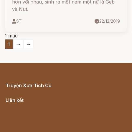
hôn với nhau, sinh ra một nam một nữ là Geb
và Nut.
ST
22/12/2019
1 mục
1
⇢
⇥
Truyện Xưa Tích Cũ
Cổ tích Việt Nam
Liên kết
Lịch vạn niên
Hà Nội cũ - Món ngon Hà Nội
Truyện kiếm hiệp - Ngôn tình
Download - Tải Miễn Phí