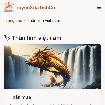
TruyệnXưaTíchCũ
Trang chủ
>
Thần linh việt nam
🏷 Thần linh việt nam
Thần mưa