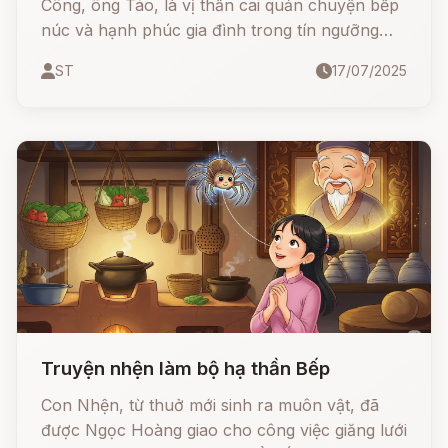
Công, ông Táo, là vị thần cai quản chuyện bếp
núc và hạnh phúc gia đình trong tín ngưỡng
dân gian Việt Nam. Mỗi năm, vào ngày 23 tháng
ST
17/07/2025
Chạp, Thần cưỡi cá chép lên trời để tâu với
Ngọc Hoàng mọi việc lớn nhỏ trong nhà.
Truyện nhện làm bộ hạ thần Bếp
Con Nhện, từ thuở mới sinh ra muôn vật, đã
được Ngọc Hoàng giao cho công việc giăng lưới