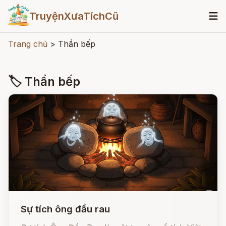
TruyệnXưaTíchCũ
Trang chủ
>
Thần bếp
🏷 Thần bếp
Sự tích ông đầu rau