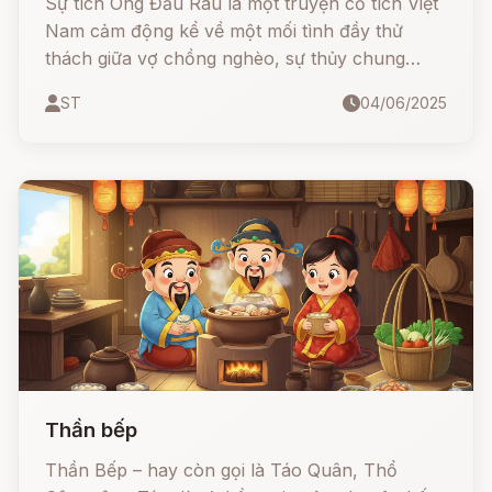
Sự tích Ông Đầu Rau là một truyện cổ tích Việt
Nam cảm động kể về một mối tình đầy thử
thách giữa vợ chồng nghèo, sự thủy chung
vượt thời gian và bi kịch khiến ba con người kết
ST
04/06/2025
thúc bằng cái chết đau thương. Nhưng chính
lòng yêu thương chân thành ấy đã cảm động
đến tận Diêm Vương, và họ được hóa thân
thành ba ông đầu rau – Táo Quân, mãi mãi ở
bên nhau trong mỗi gian bếp Việt.
Thần bếp
Thần Bếp – hay còn gọi là Táo Quân, Thổ