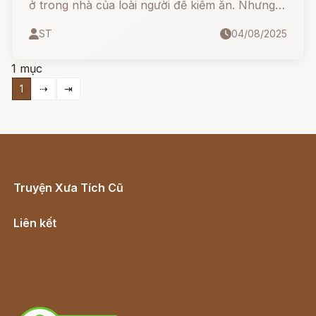
ở trong nhà của loài người để kiếm ăn. Nhưng
nó tốn biết bao nhiêu công sức, thì giờ, nhả biết
ST
04/08/2025
bao nhiêu tơ lòng mới làm xong một cái lưới
hòng kiếm miếng mồi thì con người cầm chổi
1 mục
quơ một lượt lưới đã đứt tung.
1
⇢
⇥
Truyện Xưa Tích Cũ
Cổ tích Việt Nam
Liên kết
Lịch vạn niên
Hà Nội cũ - Món ngon Hà Nội
Truyện kiếm hiệp - Ngôn tình
Download - Tải Miễn Phí