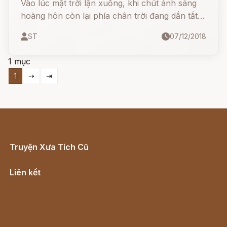
Vào lúc mặt trời lặn xuống, khi chút ánh sáng
hoàng hôn còn lại phía chân trời đang dần tắt
và bóng đêm từ từ bao phủ lấy cánh rừng,
ST
07/12/2018
1 mục
1
⇢
⇥
Truyện Xưa Tích Cũ
Cổ tích Việt Nam
Liên kết
Lịch vạn niên
Hà Nội cũ - Món ngon Hà Nội
Truyện kiếm hiệp - Ngôn tình
Download - Tải Miễn Phí