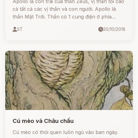
Apollo là con trai của thần Zeus, vị thần tối cao
cả tất cả các vị thần và con người. Apollo là
thần Mặt Trời. Thần có 1 cung điện ở phía
Đông và hàng ngày thần điều khiển cỗ xe ngựa
ST
20/10/2018
bằng vàng của mình chạy trên bầu trời từ Đông
sang Tây.
Cú mèo và Châu chấu
Cú mèo có thói quen luôn ngủ vào ban ngày.