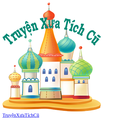
TruyệnXưaTíchCũ