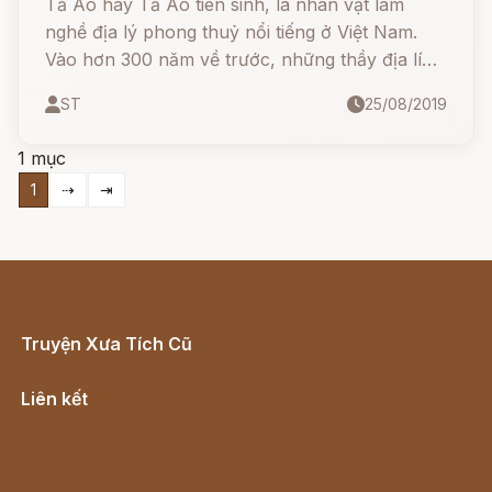
Tả Ao hay Tả Ao tiên sinh, là nhân vật làm
nghề địa lý phong thuỷ nổi tiếng ở Việt Nam.
Vào hơn 300 năm về trước, những thầy địa lí
được coi như những bậc pháp sư, có thể khiến
ST
25/08/2019
một ông thợ cày thành bậc quan lại phú quý,
hoặc cho một ông trọc phú nứt đố đổ vách
1 mục
thành ra ăn mày.
1
⇢
⇥
Truyện Xưa Tích Cũ
Cổ tích Việt Nam
Liên kết
Lịch vạn niên
Hà Nội cũ - Món ngon Hà Nội
Truyện kiếm hiệp - Ngôn tình