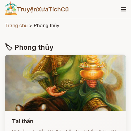
TruyệnXưaTíchCũ
Trang chủ
>
Phong thủy
🏷 Phong thủy
Tài thần