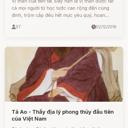
Vị thần của tiền tài. Đây hẳn là vị thần được tất
cả mọi người từ học tước cao rộng đến cùng
đinh, trộm cắp đều hết mực yêu quý, hoan
nghênh sùng bài.
ST
02/12/2019
Tả Ao - Thầy địa lý phong thủy đầu tiên
của Việt Nam