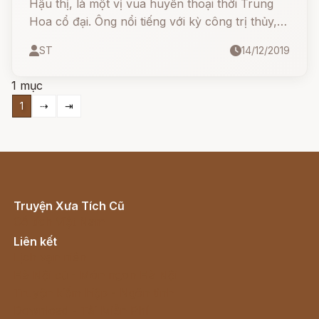
Hậu thị, là một vị vua huyền thoại thời Trung
Hoa cổ đại. Ông nổi tiếng với kỳ công trị thủy,
và nhân cách đạo đức ngay thẳng của mình
ST
14/12/2019
1 mục
1
⇢
⇥
Truyện Xưa Tích Cũ
Cổ tích Việt Nam
Liên kết
Lịch vạn niên
Hà Nội cũ - Món ngon Hà Nội
Truyện kiếm hiệp - Ngôn tình
Download - Tải Miễn Phí