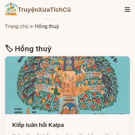
TruyệnXưaTíchCũ
Trang chủ
>
Hồng thuỷ
🏷 Hồng thuỷ
Kiếp luân hồi Kalpa