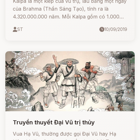
Kalpa là một kiếp của vũ trụ, lâu bằng một ngày
của Brahma (Thần Sáng Tạo), tính ra là
4.320.000.000 năm. Mỗi Kalpa gồm có 1.000
đại kỷ nguyên (Mâhâ-yuga). Mỗi đại kỷ nguyên
ST
10/09/2019
gồm có 4 thời đại kế tiếp nhau theo một trật tự
nhất định:
Truyền thuyết Đại Vũ trị thủy
Vua Hạ Vũ, thường được gọi Đại Vũ hay Hạ