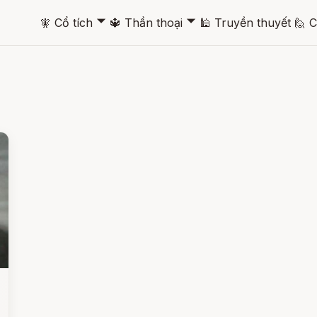
🞃
🞃
🧚
Cổ tích
🔱
Thần thoại
🕌
Truyền thuyết
🙋
C