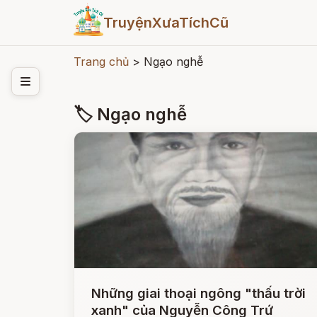
TruyệnXưaTíchCũ
Trang chủ
>
Ngạo nghễ
🏷 Ngạo nghễ
Những giai thoại ngông "thấu trời
xanh" của Nguyễn Công Trứ