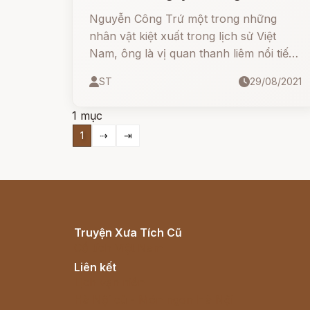
Nguyễn Công Trứ một trong những
nhân vật kiệt xuất trong lịch sử Việt
Nam, ông là vị quan thanh liêm nổi tiếng
với tài trí hơn người nhưng có lối sống
ST
29/08/2021
tự do và vô cùng ngang tàng, ngạo
nghễ.
1 mục
1
⇢
⇥
Truyện Xưa Tích Cũ
Cổ tích Việt Nam
Liên kết
Lịch vạn niên
Hà Nội cũ - Món ngon Hà Nội