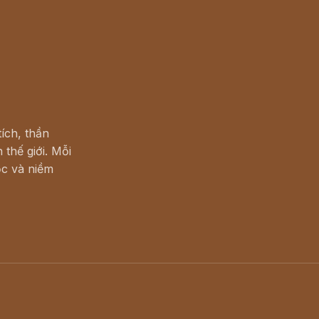
ích, thần
 thế giới. Mỗi
c và niềm