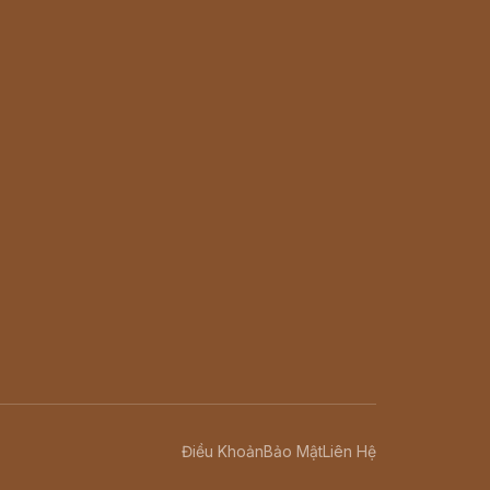
Điều Khoản
Bảo Mật
Liên Hệ