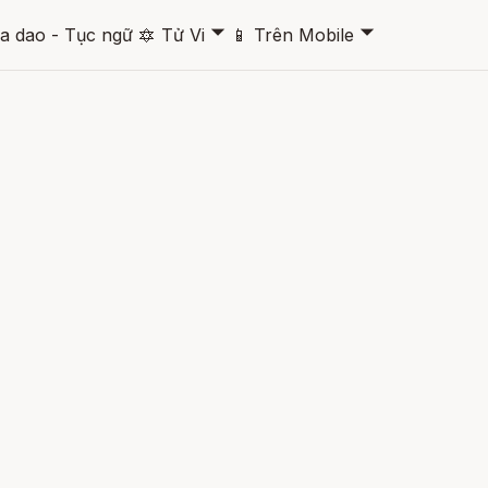
🞃
🞃
a dao - Tục ngữ
🔯
Tử Vi
📱
Trên Mobile