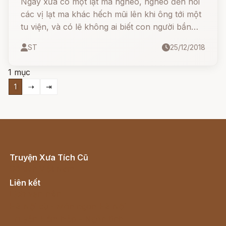
Ngày xưa có một lạt ma nghèo, nghèo đến nỗi
các vị lạt ma khác hếch mũi lên khi ông tới một
tu viện, và có lẽ không ai biết con người bần
cùng này là lạt ma nếu không có chiếc áo cà sa
ST
25/12/2018
bạc màu.
1 mục
1
⇢
⇥
Truyện Xưa Tích Cũ
Cổ tích Việt Nam
Liên kết
Lịch vạn niên
Hà Nội cũ - Món ngon Hà Nội
Truyện kiếm hiệp - Ngôn tình