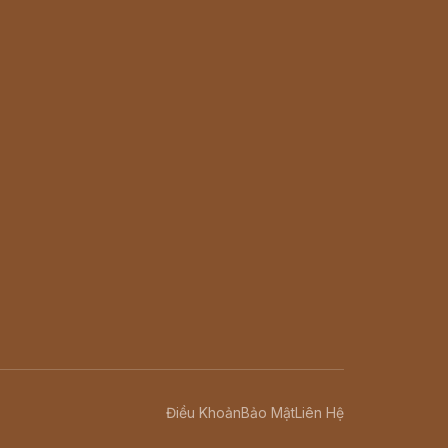
Điều Khoản
Bảo Mật
Liên Hệ