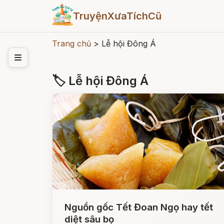
TruyệnXưaTíchCũ
Trang chủ
>
Lễ hội Đông Á
🏷 Lễ hội Đông Á
Nguồn gốc Tết Đoan Ngọ hay tết
diệt sâu bọ