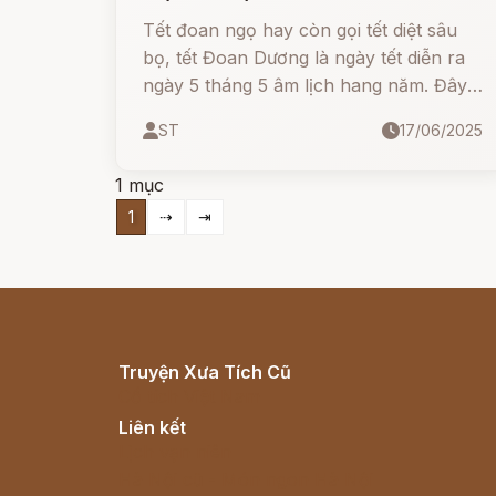
Tết đoan ngọ hay còn gọi tết diệt sâu
bọ, tết Đoan Dương là ngày tết diễn ra
ngày 5 tháng 5 âm lịch hang năm. Đây
là một trong những ngày lễ truyền
ST
17/06/2025
thống có nội hàm văn hóa phong phú.
1 mục
1
⇢
⇥
Truyện Xưa Tích Cũ
Cổ tích Việt Nam
Liên kết
Lịch vạn niên
Hà Nội cũ - Món ngon Hà Nội