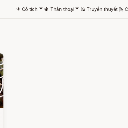
🞃
🞃
🧚
Cổ tích
🔱
Thần thoại
🕌
Truyền thuyết
🙋
C