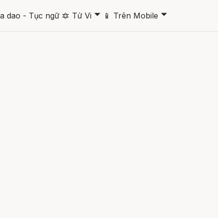
🞃
🞃
a dao - Tục ngữ
🔯
Tử Vi
📱
Trên Mobile