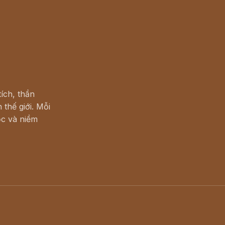
ích, thần
 thế giới. Mỗi
c và niềm