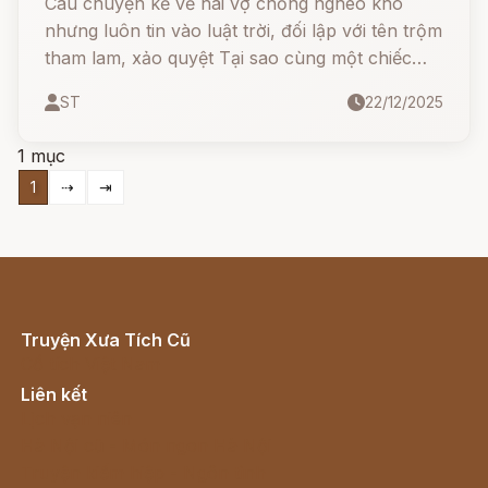
Câu chuyện kể về hai vợ chồng nghèo khó
nhưng luôn tin vào luật trời, đối lập với tên trộm
tham lam, xảo quyệt Tại sao cùng một chiếc
chum mà kẻ thấy vàng, người lại thấy rắn? Hãy
ST
22/12/2025
cùng theo dõi để hiểu về bài học quý giá này!
1 mục
1
⇢
⇥
Truyện Xưa Tích Cũ
Cổ tích Việt Nam
Liên kết
Lịch vạn niên
Hà Nội cũ - Món ngon Hà Nội
Truyện kiếm hiệp - Ngôn tình