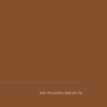
Điều Khoản
Bảo Mật
Liên Hệ