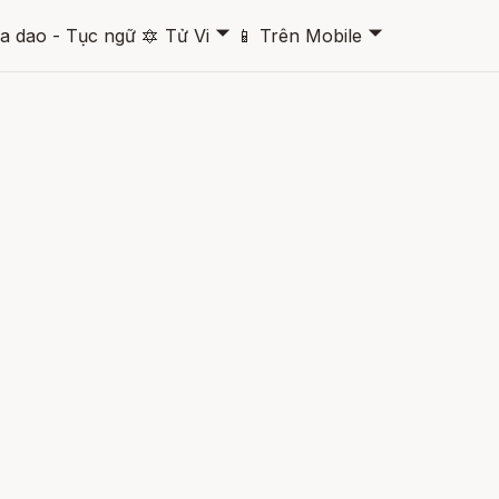
🞃
🞃
a dao - Tục ngữ
🔯
Tử Vi
📱
Trên Mobile