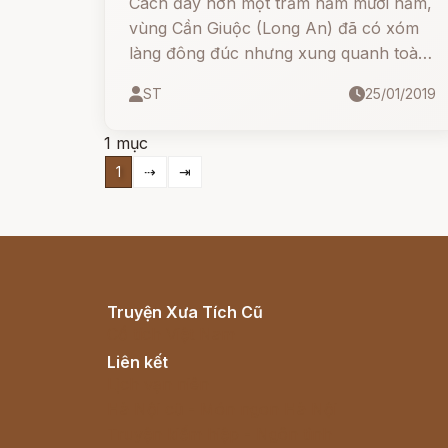
Cách đây hơn một trăm năm mươi năm,
vùng Cần Giuộc (Long An) đã có xóm
làng đông đúc nhưng xung quanh toàn
rừng rậm. Bấy giờ ông Nguyễn Chất
ST
25/01/2019
thưa với cha mẹ:
1 mục
1
⇢
⇥
Truyện Xưa Tích Cũ
Cổ tích Việt Nam
Liên kết
Lịch vạn niên
Hà Nội cũ - Món ngon Hà Nội
Truyện kiếm hiệp - Ngôn tình