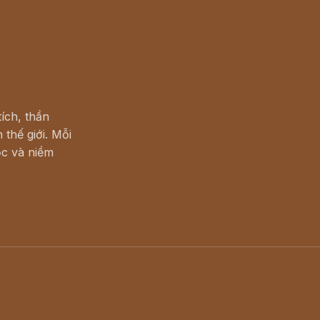
ích, thần
 thế giới. Mỗi
c và niềm