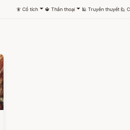
🞃
🞃
🧚
Cổ tích
🔱
Thần thoại
🕌
Truyền thuyết
🙋
C