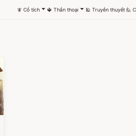
🞃
🞃
🧚
Cổ tích
🔱
Thần thoại
🕌
Truyền thuyết
🙋
C