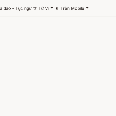
🞃
🞃
a dao - Tục ngữ
🔯
Tử Vi
📱
Trên Mobile