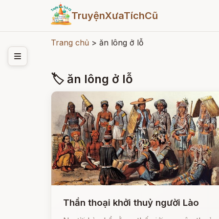
TruyệnXưaTíchCũ
Trang chủ
>
ăn lông ở lỗ
🏷 ăn lông ở lỗ
Thần thoại khởi thuỷ người Lào