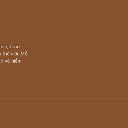
ích, thần
 thế giới. Mỗi
c và niềm