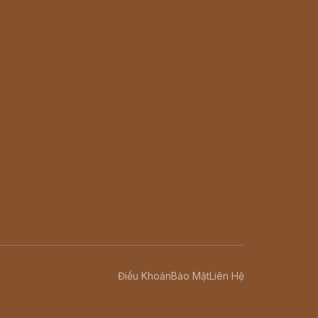
Điều Khoản
Bảo Mật
Liên Hệ