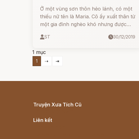
Ở một vùng sơn thôn hẻo lánh, có một
thiếu nữ tên là Maria. Cô ấy xuất thân từ
một gia đình nghèo khó nhưng được
trời phú cho sắc đẹp tuyệt trần. Vào
ST
30/12/2019
một ngày nọ, một nhà quý tộc giàu có
đi ngang qua làng cô. Khi được nhìn
1 mục
thấy Maria, chàng quý tộc đã say mê
1
⇢
⇥
Maria và ngược lại, Maria cũng bị vẻ
đẹp chàng quý tộc mê hoặc.
Truyện Xưa Tích Cũ
Cổ tích Việt Nam
Liên kết
Lịch vạn niên
Hà Nội cũ - Món ngon Hà Nội