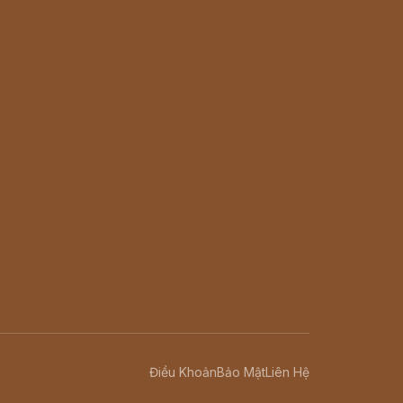
Điều Khoản
Bảo Mật
Liên Hệ