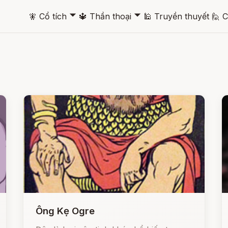
🞃
🞃
🧚
Cổ tích
🔱
Thần thoại
🕌
Truyền thuyết
🙋
C
Ông Kẹ Ogre