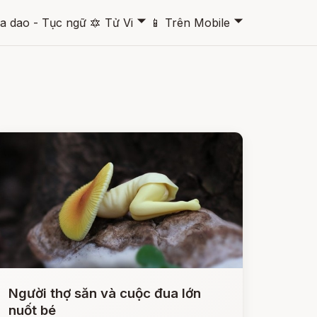
🞃
🞃
a dao - Tục ngữ
🔯
Tử Vi
📱
Trên Mobile
Người thợ săn và cuộc đua lớn
nuốt bé