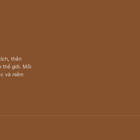
ích, thần
 thế giới. Mỗi
c và niềm