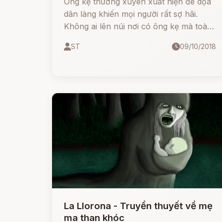
Ông kẹ thường xuyên xuất hiện đe dọa
dân làng khiến mọi người rất sợ hãi.
Không ai lên núi nơi có ông kẹ mà toàn
mạng trở về.
ST
09/10/2018
La Llorona - Truyền thuyết về mẹ
ma than khóc