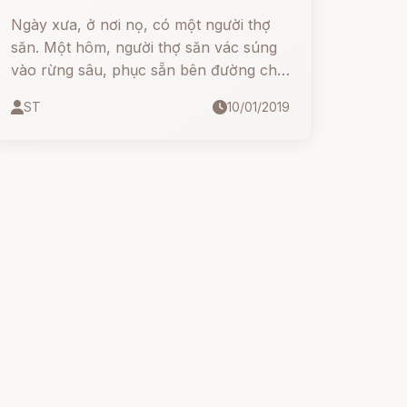
Ngày xưa, ở nơi nọ, có một người thợ
săn. Một hôm, người thợ săn vác súng
vào rừng sâu, phục sẵn bên đường chờ
lợn rừng đi ngang qua. Mãi đến chiều
ST
10/01/2019
tối, khi xung quanh đã trở nên âm u,
thình lình có một con giun đất to bằng
cái sào phơi đồ từ đâu ngoe nguẩy
trườn đến.