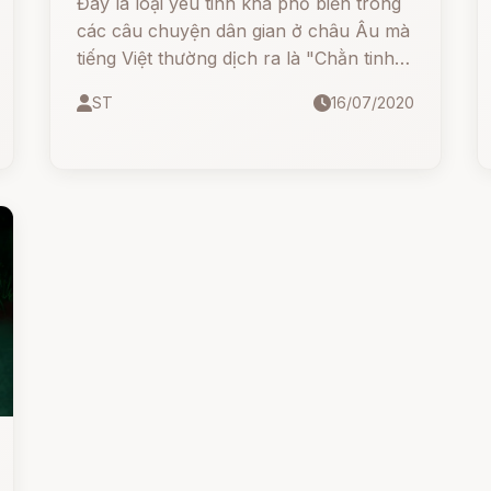
Đây là loại yêu tinh khá phổ biến trong
các câu chuyện dân gian ở châu Âu mà
tiếng Việt thường dịch ra là "Chằn tinh"
hay "Ông Kẹ". Tên gọi "Ogre" xuất phát
ST
16/07/2020
từ tiếng Pháp và thường được gán cho
vị thần Etruscan - Orcus.