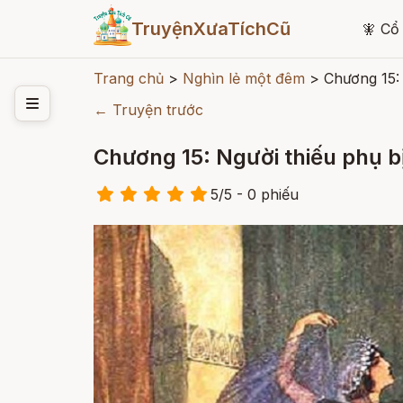
TruyệnXưaTíchCũ
🧚
Cổ 
Trang chủ
>
Nghìn lẻ một đêm
>
Chương 15: 
← Truyện trước
Chương 15: Người thiếu phụ b
5
/
5
- 0
phiếu