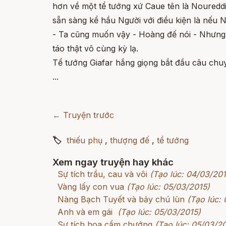
hơn về một tể tướng xứ Caue tên là Noureddi
sẵn sàng kể hầu Người với điều kiện là nếu N
- Ta cũng muốn vậy - Hoàng đế nói - Nhưng s
táo thật vô cùng kỳ lạ.
Tể tướng Giafar hắng giọng bắt đầu câu chu
...
← Truyện trước
🏷
thiếu phụ
,
thượng đế
,
tể tướng
Xem ngay truyện hay khác
Sự tích trầu, cau và vôi
(Tạo lúc: 04/03/201
Vàng lấy con vua
(Tạo lúc: 05/03/2015)
Nàng Bạch Tuyết và bảy chú lùn
(Tạo lúc:
Anh và em gái
(Tạo lúc: 05/03/2015)
Sự tích hoa cẩm chướng
(Tạo lúc: 05/03/2