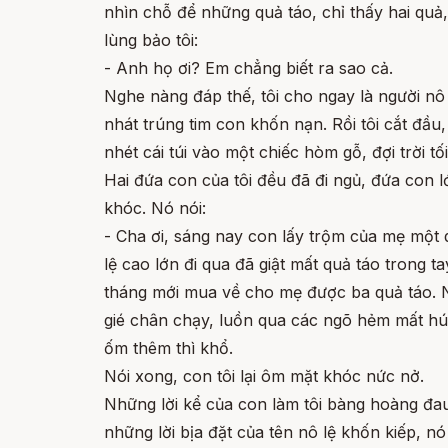
nhìn chỗ để những quả táo, chỉ thấy hai quả,
lùng bảo tôi:
- Anh họ ơi? Em chẳng biết ra sao cả.
Nghe nàng đáp thế, tôi cho ngay là người nô 
nhát trúng tim con khốn nạn. Rồi tôi cắt đầu
nhét cái túi vào một chiếc hòm gỗ, đợi trời t
Hai đứa con của tôi đều đã đi ngủ, đứa con lớ
khóc. Nó nói:
- Cha ơi, sáng nay con lấy trộm của mẹ một 
lệ cao lớn đi qua đã giật mất quả táo trong t
tháng mới mua về cho mẹ được ba quả táo. Nh
gié chân chạy, luồn qua các ngõ hẻm mất hút
ốm thêm thì khổ.
Nói xong, con tôi lại ôm mặt khóc nức nở.
Những lời kể của con làm tôi bàng hoàng đau
những lời bịa đặt của tên nô lệ khốn kiếp, nó