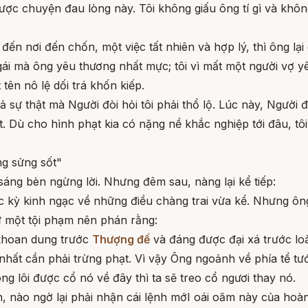
ược chuyện đau lòng này. Tôi không giấu ông tí gì và không 
ến nơi đến chốn, một việc tất nhiên và hợp lý, thì ông lại 
ái mà ông yêu thương nhất mực; tôi vì mất một người vợ yêu
tên nô lệ dối trá khốn kiếp.
ả sự thật mà Người đòi hỏi tôi phải thổ lộ. Lúc này, Người
t. Dù cho hình phạt kia có nặng nề khắc nghiệp tới đâu, t
ng sửng sốt"
 sáng bèn ngừng lời. Nhưng đêm sau, nàng lại kể tiếp:
c kỳ kinh ngạc về những điều chàng trai vừa kể. Nhưng ôn
ư một tội phạm nên phán rằng:
khoan dung trước
Thượng đế
và đáng được đại xá trước loà
nhất cần phải trừng phạt. Vì vậy Ông ngoảnh về phía tể tư
g lôi được cổ nó về đây thì ta sẽ treo cổ ngươi thay nó.
n, nào ngờ lại phải nhận cái lệnh mớI oái oăm này của hoà