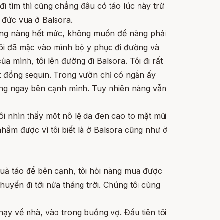
đi tìm thì cũng chẳng đâu có táo lúc này trừ
đức vua ở Balsora.
uộng nàng hết mức, không muốn để nàng phải
 tôi đã mặc vào mình bộ y phục đi đường và
ủa mình, tôi lên đường đi Balsora. Tôi đi rất
ột đồng sequin. Trong vườn chỉ có ngần ấy
húng ngay bên cạnh mình. Tuy nhiên nàng vẫn
tôi nhìn thấy một nô lệ da đen cao to mặt mũi
hầm được vì tôi biết là ở Balsora cũng như ở
 quả táo để bên cạnh, tôi hỏi nàng mua được
uyến đi tới nửa tháng trời. Chúng tôi cùng
chạy về nhà, vào trong buồng vợ. Đầu tiên tôi