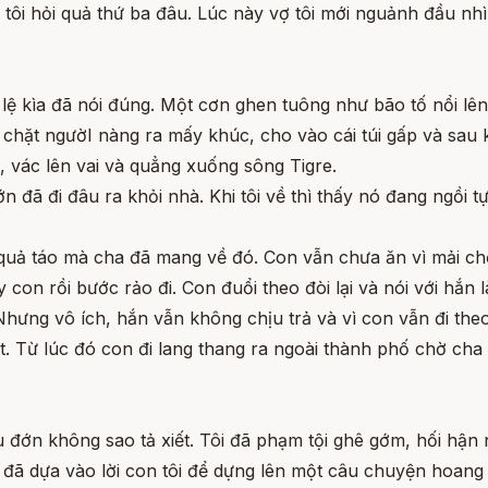
 tôi hỏi quả thứ ba đâu. Lúc này vợ tôi mới nguảnh đầu nhì
lệ kìa đã nói đúng. Một cơn ghen tuông như bão tố nổi lên,
, chặt ngườI nàng ra mấy khúc, cho vào cái túi gấp và sau k
ối, vác lên vai và quẳng xuống sông Tigre.
n đã đi đâu ra khỏi nhà. Khi tôi về thì thấy nó đang ngồi t
quả táo mà cha đã mang về đó. Con vẫn chưa ăn vì mải chơi
ay con rồi bước rảo đi. Con đuổi theo đòi lại và nói với hắn
ưng vô ích, hắn vẫn không chịu trả và vì con vẫn đi theo 
. Từ lúc đó con đi lang thang ra ngoài thành phố chờ cha v
 đớn không sao tả xiết. Tôi đã phạm tội ghê gớm, hối hận
 đã dựa vào lời con tôi để dựng lên một câu chuyện hoang đ