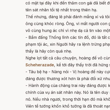
có mặt tại đây khi đến thăm con gái đã biết đ
tên sát nhân tồi tệ nhất trong thiên hạ.
Thế nhưng, đáng lẽ phải đánh mắng xỉ vả tôi đ
ông cùng khóc ròng. Ông, vì mất người con g
vô cùng hung ác chỉ vì nhẹ dạ cả tin vào một 
- Bẩm đấng Thống lĩnh các tín đồ, đó là tất c
phạm tội ác, xin Người hãy ra lệnh trừng phạ
thấy là hãy còn quá nhẹ.
Nghe lọt tất cả câu chuyện, hoàng đế vô cù
Scheherazade
, kể tới đây thấy trời đã hửng
- Tâu bệ hạ - Nàng nói - Vị hoàng đế này cự
đáng được thương xót hơn là phải đối xử nh
- Hành động của chàng trai này đáng được 
chính của vụ án sát nhân này. Nó là tên duy 
nó. Nếu nhà ngươi, trong thời hạn đó mà khôn
Viên tể tướng khốn khổ tưởng là đã thoát nạ