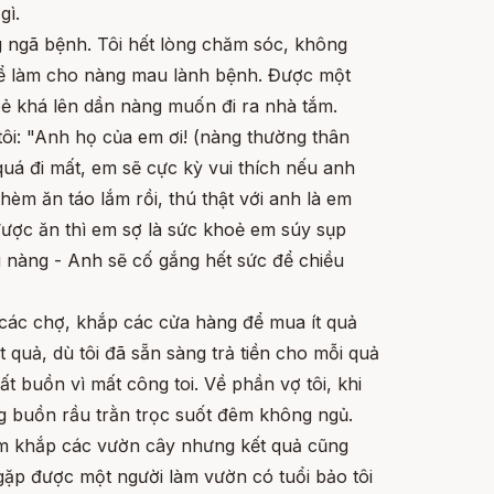
gì.
 ngã bệnh. Tôi hết lòng chăm sóc, không
 để làm cho nàng mau lành bệnh. Được một
ẻ khá lên dần nàng muốn đi ra nhà tắm.
tôi: "Anh họ của em ơi! (nàng thường thân
quá đi mất, em sẽ cực kỳ vui thích nếu anh
hèm ăn táo lắm rồi, thú thật với anh là em
ược ăn thì em sợ là sức khoẻ em súy sụp
lời nàng - Anh sẽ cố gắng hết sức để chiều
p các chợ, khắp các cửa hàng để mua ít quả
 quả, dù tôi đã sẵn sàng trả tiền cho mỗi quả
ất buồn vì mất công toi. Về phần vợ tôi, khi
ng buồn rầu trằn trọc suốt đêm không ngủ.
ăm khắp các vườn cây nhưng kết quả cũng
gặp được một người làm vườn có tuổi bảo tôi