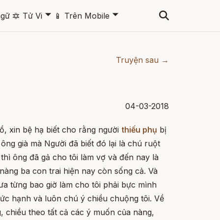
🞃
🞃
ngữ
🔯
Tử Vi
📱
Trên Mobile
Truyện sau →
04-03-2018
ồ, xin bệ hạ biết cho rằng người
thiếu phụ
bị
i ông già mà Người đã biết đó lại là chú ruột
i thì ông đã gả cho tôi làm vợ và đến nay là
nàng ba con trai hiện nay còn sống cả. Và
ưa từng bao giờ làm cho tôi phải bực mình
ức hạnh và luôn chú ý chiều chuộng tôi. Về
g, chiều theo tất cả các ý muốn của nàng,