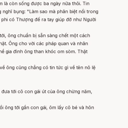
ẩm là còn sống được ba ngày nữa thôi. Tin
g nghĩ bụng: "Làm sao mà phân biệt nổi trong
 phi có Thượng đế ra tay giúp đỡ như Người
 tới, ông chuẩn bị sẵn sàng chết một cách
nhặt. Ông cho vời các pháp quan và nhân
thể gia đình ông than khóc om sòm. Thật
về ông cũng chẳng có tin tức gì về tên nô lệ
 đưa tới cô con gái út của ông chừng năm,
ồi ông tới gần con gái, ôm lấy cô bé và hôn