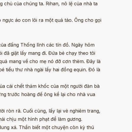
g chủ của chúng ta. Rihan, nô lệ của nhà ta
o ngực áo con lôi ra một quả táo. Ông cho gọi
 của đấng Thống lĩnh các tín đồ. Ngày hôm
i đã giật lấy mang đi. Đứa bé chạy theo tôi
a quả mang về cho mẹ nó đỡ cơn thèm. Đây là
 tiểu thư nhà ngài lấy hai đồng equin. Đó là
 của cái chết thảm khốc của một người đàn bà
ứng trước hoàng đế ông kể lại cho nhà vua
 ròn rã. Cuối cùng, lấy lại vẻ nghiêm trang,
ải chịu một hình phạt để làm gương.
dung xá. Thần biết một chuyện còn kỳ thú