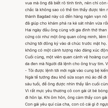
vua mà ông đã biết rõ tính tình, nên chỉ còn
chắc là không sao có thể tìm thấy được tên 
thành Bagdad này có đến hàng ngàn vạn nô l
đã giúp cho khám phá ra kẻ sát nhân vừa rồi,
Hai ngày đầu ông cùng với gia đình thở than
cứng cỏi như một ông quan công minh, liêm 
chứng tới đông ký vào di chúc trước mặt họ.
không có một cảnh tượng nào đáng xúc độn
Cuối cùng, một viên quan cảnh vệ hoàng cung đ
da đen mà Người đã lệnh cho ông truy tìm. V
- Tôi được lệnh tới mời ngài vào cung bệ kiến
Ngài tể tướng đau khổ sửa soạn mũ áo để đi 
sáu tuổi, để ông được nhìn thấy lần cuối cùn
Vì rất mực yêu thương cô con gái út bé bỏng 
đi hôn lại. Khi ôm hôn, ông cảm thấy con gái
Con gái yêu quí của cha, con có cái gì ở ngự