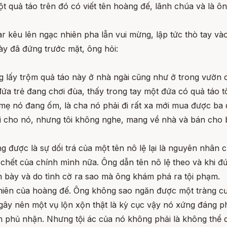
t quả táo trên đó có viết tên hoàng đế, lãnh chúa và là ôn
ar kêu lên ngạc nhiên pha lẫn vui mừng, lập tức thò tay và
ày đã đứng trước mặt, ông hỏi:
ông lấy trộm quả táo này ở nhà ngài cũng như ở trong vườn
ứa trẻ đang chơi đùa, thấy trong tay một đứa có quả táo tô
 mẹ nó đang ốm, là cha nó phải đi rất xa mới mua được b
ại cho nó, nhưng tôi không nghe, mang về nhà và bán cho bé
g được là sự dối trá của một tên nô lệ lại là nguyên nhân
 chết của chính mình nữa. Ông dẫn tên nô lệ theo và khi đ
ình bày và do tình cờ ra sao mà ông khám phá ra tội phạm.
iên của hoàng đế. Ông không sao ngăn được một tràng cười
ây nên một vụ lộn xộn thật là kỳ cục vậy nó xứng đáng ph
m phủ nhận. Nhưng tội ác của nó không phải là không thể 