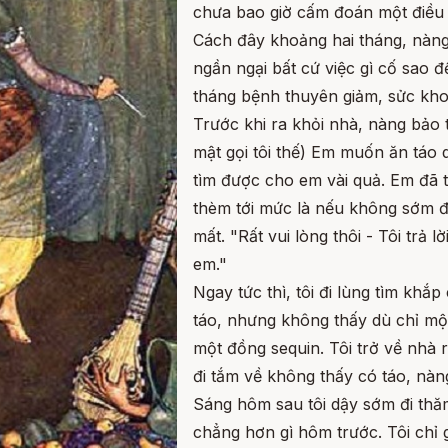
chưa bao giờ cấm đoán một điều 
Cách đây khoảng hai tháng, nàng
ngần ngại bất cứ việc gì cố sao
tháng bệnh thuyên giảm, sửc kho
Trước khi ra khỏi nhà, nàng bảo 
mật gọi tôi thế) Em muốn ăn táo 
tìm được cho em vài quả. Em đã t
thèm tới mức là nếu không sớm đ
mất. "Rất vui lòng thôi - Tôi trả 
em."
Ngay tức thì, tôi đi lùng tìm khắ
táo, nhưng không thấy dù chỉ một
một đồng sequin. Tôi trở về nhà r
đi tắm về không thấy có táo, nà
Sáng hôm sau tôi dậy sớm đi th
chẳng hơn gì hôm trước. Tôi chỉ 