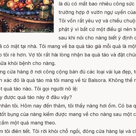
là dù có mất bao nhiêu công sức 
trường hợp ở vườn ngự uyển của 
Tôi vốn rất yêu vợ và chiều ch
phật ý vì bất cứ một điều gì nên
sau khi nói cho nàng biết ý định c
 có mặt tại nhà. Tôi mang về ba quả táo giá mỗi quả là m
tôi rẻ hơn. Vợ tôi rất hài lòng nhận ba quả táo và đặt c
hữa khỏi bệnh cho nàng.
ong cửa hàng ở nơi công cộng bán đủ các loại vải lụa đẹp, 
 xác đó là quả táo mà tôi mang về từ Balsora. Không thể n
quả táo nào. Tôi gọi người nô lệ:
lấy được quả táo này ở đâu vậy?
h nhân tôi. Hôm nay đến thăm, tôi thấy nàng hơi ốm. Có ba
g tốt bụng của nàng kiếm được mang về cho nàng sau một ch
ã cầm một quả mang theo.
 tôi điên tiết. Tôi rời khỏi chỗ ngồi, đóng cửa hàng lại và 