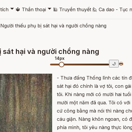
🞃
🞃
tích
🔱
Thần thoại
🕌
Truyền thuyết
🙋
Ca dao - Tục 
Người thiếu phụ bị sát hại và người chồng nàng
ị sát hại và người chồng nàng
14px
🖶
🌙
- Thưa đấng Thống lĩnh các tín đ
sát hại đó chính là vợ tôi, con gá
tôi. Khi nàng mới có mười hai tuổ
mười một năm đã qua. Tôi có với 
cứ công bằng mà nói thì nàng ch
cáu giận. Nàng khôn ngoan, có đ
phía mình, tôi yêu nàng thực lòn