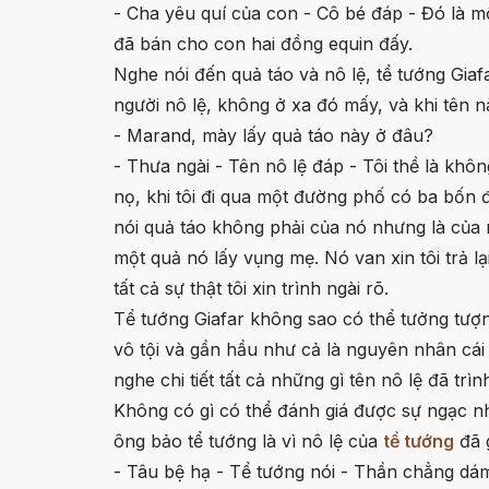
- Cha yêu quí của con - Cô bé đáp - Đó là mộ
đã bán cho con hai đồng equin đấy.
Nghe nói đến quả táo và nô lệ, tể tướng Giaf
người nô lệ, không ở xa đó mấy, và khi tên n
- Marand, mày lấy quả táo này ở đâu?
- Thưa ngài - Tên nô lệ đáp - Tôi thề là kh
nọ, khi tôi đi qua một đường phố có ba bốn đ
nói quả táo không phải của nó nhưng là của
một quả nó lấy vụng mẹ. Nó van xin tôi trả l
tất cả sự thật tôi xin trình ngài rõ.
Tể tướng Giafar không sao có thể tưởng tượn
vô tội và gần hầu như cả là nguyên nhân cái
nghe chi tiết tất cả những gì tên nô lệ đã tr
Không có gì có thể đánh giá được sự ngạc nh
ông bảo tể tướng là vì nô lệ của
tể tướng
đã g
- Tâu bệ hạ - Tể tướng nói - Thần chẳng dá