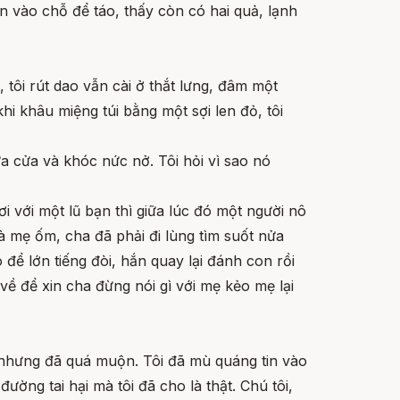
n vào chỗ để táo, thấy còn có hai quả, lạnh
 tôi rút dao vẫn cài ở thắt lưng, đâm một
hi khâu miệng túi bằng một sợi len đỏ, tôi
ựa cửa và khóc nức nở. Tôi hỏi vì sao nó
 với một lũ bạn thì giữa lúc đó một người nô
 là mẹ ốm, cha đã phải đi lùng tìm suốt nửa
để lớn tiếng đòi, hắn quay lại đánh con rồi
ề để xin cha đừng nói gì với mẹ kẻo mẹ lại
 nhưng đã quá muộn. Tôi đã mù quáng tin vào
ường tai hại mà tôi đã cho là thật. Chú tôi,