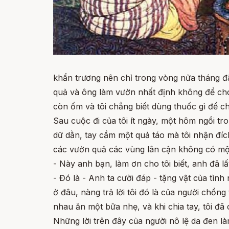
khẩn trương nên chỉ trong vòng nửa tháng đã
quả và ông làm vườn nhất định không để cho 
còn ốm và tôi chẳng biết dùng thuốc gì để c
Sau cuộc đi của tôi ít ngày, một hôm ngồi tr
dữ dằn, tay cầm một quả táo mà tôi nhận đích
các vườn quả các vùng lân cận không có một 
- Này anh bạn, làm ơn cho tôi biết, anh đã 
- Đó là - Anh ta cười đáp - tặng vật của tìn
ở đâu, nàng trả lời tôi đó là của người chồn
nhau ăn một bữa nhẹ, và khi chia tay, tôi đ
Những lời trên đây của người nô lệ da đen làm