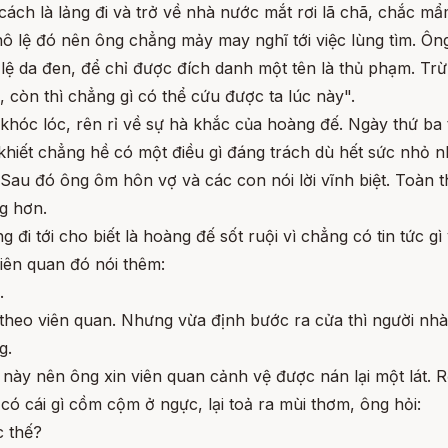
 cách là lảng đi và trở về nhà nước mắt rơi lã chã, chắc m
nô lệ đó nên ông chẳng mảy may nghĩ tới việc lùng tìm. Ôn
ệ da đen, để chỉ được đích danh một tên là thủ phạm. Trừ
 còn thì chẳng gì có thể cứu được ta lúc này".
 khóc lóc, rên rỉ về sự hà khắc của hoàng đế. Ngày thứ ba
khiết chẳng hề có một điều gì đáng trách dù hết sức nhỏ 
 Sau đó ông ôm hôn vợ và các con nói lời vĩnh biệt. Toàn 
g hơn.
i tới cho biết là hoàng đế sốt ruội vì chẳng có tin tức gì 
iên quan đó nói thêm:
.
theo viên quan. Nhưng vừa định bước ra cửa thì người nhà
g.
này nên ông xin viên quan cảnh vệ được nán lại một lát. R
 có cái gì cồm cộm ở ngực, lại toả ra mùi thơm, ông hỏi:
c thế?