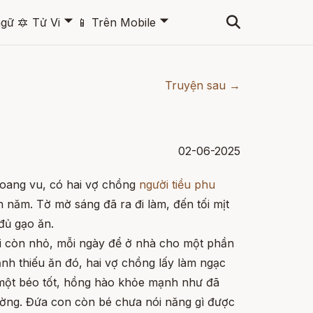
🞃
🞃
ngữ
🔯
Tử Vi
📱
Trên Mobile
Truyện sau →
02-06-2025
hoang vu, có hai vợ chồng
người tiều phu
 năm. Tờ mờ sáng đã ra đi làm, đến tối mịt
đủ gạo ăn.
i còn nhỏ, mỗi ngày để ở nhà cho một phần
nh thiếu ăn đó, hai vợ chồng lấy làm ngạc
một béo tốt, hồng hào khỏe mạnh như đã
ờng. Đứa con còn bé chưa nói năng gì được