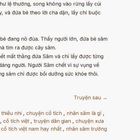
hư lệ thường, song không vào rừng lấy củi
, và đứa bé theo lời cha dặn, lấy chỉ buộc
ứa bé đang nô đùa. Thấy người lớn, đứa bé sâm
mà tìm ra được cây sâm.
ết mất thằng đứa Sâm và chỉ lấy được từng
dáng người. Người Sâm chết vì sự vụng về
ng sâm chỉ được bồi dưỡng sức khỏe thôi.
Truyện sau →
 thiếu nhi
,
chuyện cổ tích
,
nhân sâm là gì
,
,
cổ tích việt
,
truyện dân gian
,
chuyện xưa
,
cổ tích việt nam hay nhất
,
nhân sâm trường