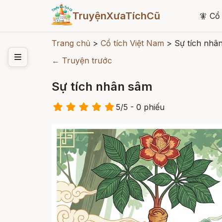
TruyệnXưaTíchCũ
🧚
Cổ 
Trang chủ
>
Cổ tích Việt Nam
>
Sự tích nhâ
← Truyện trước
Sự tích nhân sâm
5
/
5
- 0
phiếu