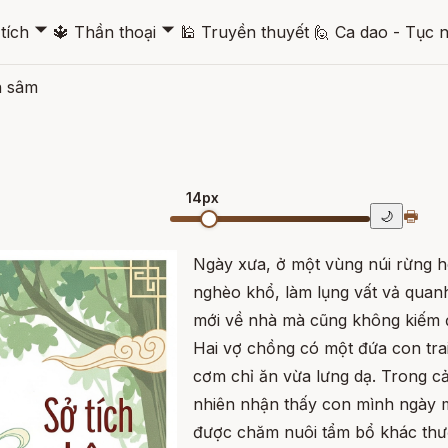
🞃
🞃
tích
🔱
Thần thoại
🕌
Truyền thuyết
🙋
Ca dao - Tục 
n sâm
14px
🖶
🌙
Ngày xưa, ở một vùng núi rừng 
nghèo khổ, làm lụng vất vả quanh
mới về nhà mà cũng không kiếm 
Hai vợ chồng có một đứa con tra
cơm chỉ ăn vừa lưng dạ. Trong cả
nhiên nhận thấy con mình ngày 
được chăm nuôi tẩm bổ khác thư