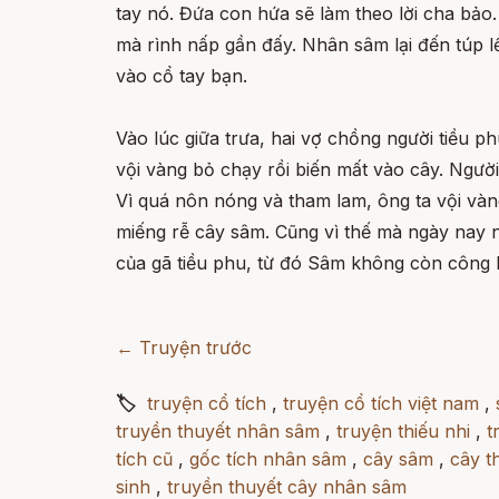
tay nó. Đứa con hứa sẽ làm theo lời cha bảo
mà rình nấp gần đấy. Nhân sâm lại đến túp lề
vào cổ tay bạn.
Vào lúc giữa trưa, hai vợ chồng người tiều p
vội vàng bỏ chạy rồi biến mất vào cây. Ngườ
Vì quá nôn nóng và tham lam, ông ta vội và
miếng rễ cây sâm. Cũng vì thế mà ngày nay 
của gã tiều phu, từ đó Sâm không còn công h
← Truyện trước
🏷
truyện cổ tích
,
truyện cổ tích việt nam
,
truyền thuyết nhân sâm
,
truyện thiếu nhi
,
t
tích cũ
,
gốc tích nhân sâm
,
cây sâm
,
cây t
sinh
,
truyền thuyết cây nhân sâm