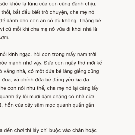
ức khỏe lạ lùng của con cũng đành chịu.
thổi, bắt đầu biết trò chuyện, cha mẹ nó
để dành cho con ăn có đủ không. Thằng bé
 vì cứ mỗi khi cha mẹ nó vừa đi khỏi nhà là
cơm.
nỗi kinh ngạc, hỏi con trong mấy năm trời
hỏe mạnh như vậy. Đứa con ngây thơ mới kể
ó vắng nhà, có một đứa bé láng giềng cũng
i đùa, và chính đứa bé đáng yêu kia đã
he con nói như thế, cha mẹ nó lại càng lấy
g quanh ấy lối mươi dặm chẳng có nhà cửa
âm), hồn của cây sâm mọc quanh quẩn gần
a đến chơi thì lấy chỉ buộc vào chân hoặc