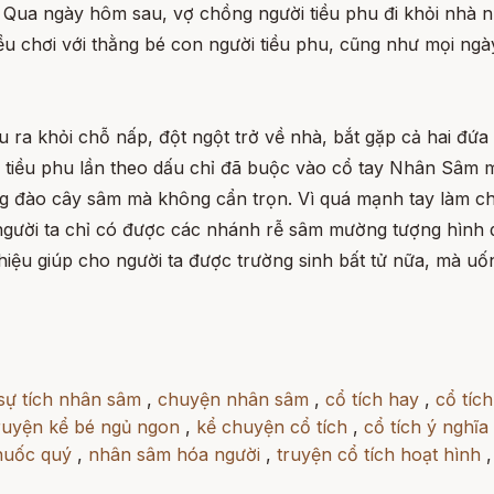
. Qua ngày hôm sau, vợ chồng người tiều phu đi khỏi nhà n
u chơi với thằng bé con người tiều phu, cũng như mọi ngày
hu ra khỏi chỗ nấp, đột ngột trở về nhà, bắt gặp cả hai đ
i tiều phu lần theo dấu chỉ đã buộc vào cổ tay Nhân Sâm 
ng đào cây sâm mà không cẩn trọn. Vì quá mạnh tay làm ch
người ta chỉ có được các nhánh rễ sâm mường tượng hình 
iệu giúp cho người ta được trường sinh bất tử nữa, mà uố
sự tích nhân sâm
,
chuyện nhân sâm
,
cổ tích hay
,
cổ tích
ruyện kể bé ngủ ngon
,
kể chuyện cổ tích
,
cổ tích ý nghĩa
huốc quý
,
nhân sâm hóa người
,
truyện cổ tích hoạt hình