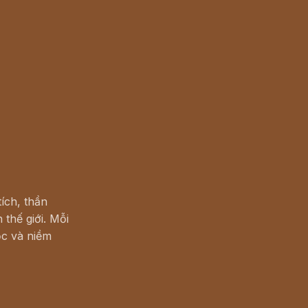
ích, thần
 thế giới. Mỗi
c và niềm