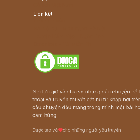
Cổ tích Việt Nam
Liên kết
Lịch vạn niên
Hà Nội cũ - Món ngon Hà Nội
Truyện kiếm hiệp - Ngôn tình
Download - Tải Miễn Phí
Nơi lưu giữ và chia sẻ những câu chuyện cổ t
thoại và truyền thuyết bất hủ từ khắp nơi trên
câu chuyện đều mang trong mình một bài họ
cảm hứng.
Được tạo với
cho những người yêu truyện