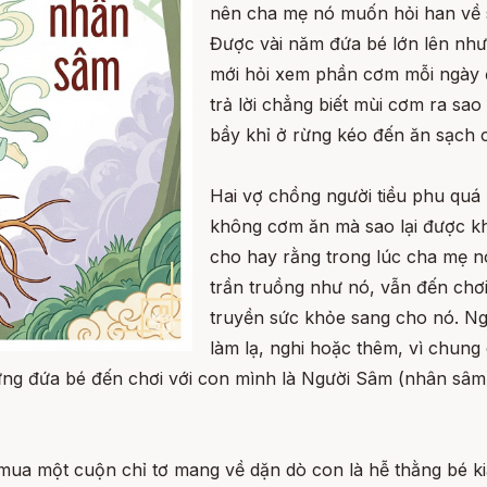
nên cha mẹ nó muốn hỏi han về s
Được vài năm đứa bé lớn lên như 
mới hỏi xem phần cơm mỗi ngày 
trả lời chẳng biết mùi cơm ra sao
bầy khỉ ở rừng kéo đến ăn sạch 
Hai vợ chồng người tiều phu quá 
không cơm ăn mà sao lại được k
cho hay rằng trong lúc cha mẹ n
trần truồng như nó, vẫn đến chơ
truyền sức khỏe sang cho nó. Ng
làm lạ, nghi hoặc thêm, vì chun
chừng đứa bé đến chơi với con mình là Người Sâm (nhân s
mua một cuộn chỉ tơ mang về dặn dò con là hễ thằng bé ki