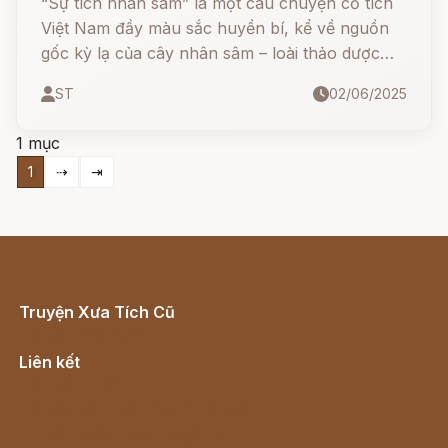
“Sự tích nhân sâm” là một câu chuyện cổ tích
Việt Nam đầy màu sắc huyền bí, kể về nguồn
gốc kỳ lạ của cây nhân sâm – loài thảo dược
quý hiếm từ rừng sâu, từng được xem là thần
ST
02/06/2025
dược giúp trường sinh bất tử.
1 mục
1
⇢
⇥
Truyện Xưa Tích Cũ
Cổ tích Việt Nam
Liên kết
Lịch vạn niên
Hà Nội cũ - Món ngon Hà Nội
Truyện kiếm hiệp - Ngôn tình